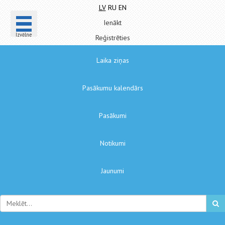
LV
RU
EN
Ienākt
Izvēlne
Reģistrēties
Laika ziņas
Pasākumu kalendārs
Pasākumi
Notikumi
Jaunumi