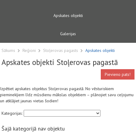
Apskates objekti
Galerijas
Sākums
Reģioni
Stoļerovas pagasts
Apskates objekti
Apskates objekti Stoļerovas pagastā
Pievieno pats!
Izpētiet apskates objektus Stoļerovas pagastā. No vēsturiskiem
pieminekļiem līdz mūsdienu mākslas objektiem – plānojiet savu ceļojumu
un atklājiet jaunas vietas šodien!
Kategorijas:
Šajā kategorijā nav objektu