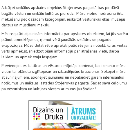
Atklājiet unikālus apskates objektus Stoļerovas pagastā, kas piedāvā
bagātu vēsturi un unikālu kultūras pieredzi. Mūsu vietne nodrošina ērtu
meklēšanu pēc dažādām kategorijām, ieskaitot vēsturiskās ēkas, muzejus,
dārzus un mūsdienu mākslu.
Mēs regulāri atjauninām informāciju par apskates objektiem, lai jūs varētu
plānot apmeklējumus, ņemot vērā jaunākās izstādes un pagaidu
ekspozīcijas. Mūsu detalizētie apraksti palīdzēs jums noteikt, kuras vietas
vērts apmeklēt, sniedzot pilnu informāciju par atrašanās vietu, darba
laikiem un apmeklētāju iespējām.
Pievienojieties kultūras un vēstures mīļotāju kopienai, kas izmanto mūsu
vietni, lai plānotu izglītojošus un izklaidējošus braucienus. Sekojiet mūsu
atjauninājumiem, abonējiet jaunumus un nepalaidiet garām interesantus
notikumus un unikālas izstādes Stoļerovas pagastā. Sāciet savu ceļojumu
pa vēsturiskām un kultūras vietām ar mums jau šodien!