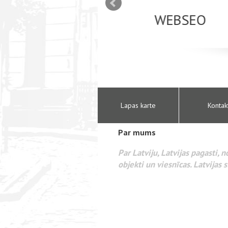
mizācija interneta
WEBSEO
etā Google AdWords
Lapas karte
Kontak
Par mums
Par Latviju, Latvijas pagasti, 
objekti un viesnīcas. Latvijas s