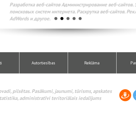
Разработка веб-сайтов Администрирование веб-сайтов. 
поисковых систем интернета. Раскрутка веб-сайтов. Рек
AdWords и другое.
ti
Autortiesības
Reklāma
Pa
novadi, pilsētas. Pasākumi, jaunumi, tūrisms, apskates
tatistika, administratīvi teritoriālais iedalījums