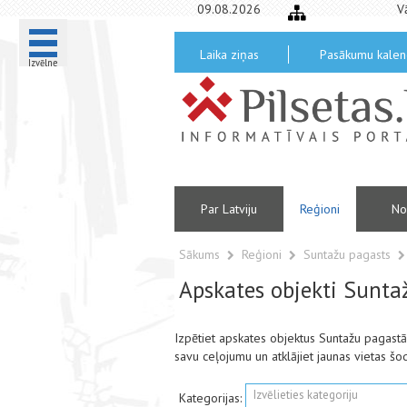
09.08.2026
V
Laika ziņas
Pasākumu kalen
Izvēlne
Par Latviju
Reģioni
No
Sākums
Reģioni
Suntažu pagasts
Apskates objekti Sunta
Izpētiet apskates objektus Suntažu pagast
savu ceļojumu un atklājiet jaunas vietas šo
Izvēlieties kategoriju
Kategorijas: