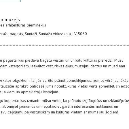
un muzejs
mes arhitektūras piemineklis
tažu pagasts, Suntaži, Suntažu vidusskola, LV-5060
žu pagastā, kas piedāvā bagātu vēsturi un unikālu kultūras pieredzi. Mūsu
ām kategorijām, ieskaitot vēsturiskās ēkas, muzejus, dārzus un mūsdienu
pskates objektiem, lai jūs varētu plānot apmeklējumus, ņemot vērā jaunākās
alizētie apraksti palīdzēs jums noteikt, kuras vietas vērts apmeklēt, sniedz
ba laikiem un apmeklētāju iespējām.
ju kopienai, kas izmanto mūsu vietni, lai plānotu izglītojošus un izklaidējošu
, abonējiet jaunumus un nepalaidiet garām interesantus notikumus un
 savu ceļojumu pa vēsturiskām un kultūras vietām ar mums jau šodien!