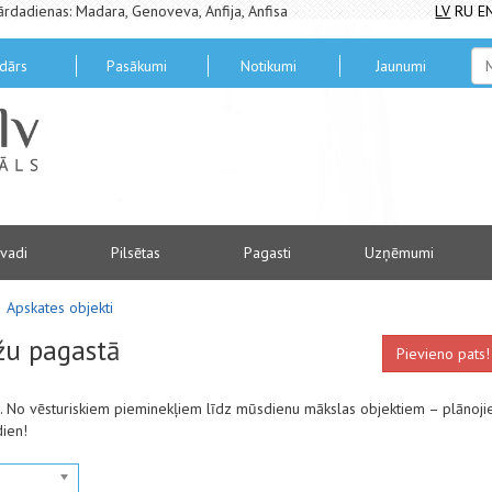
ārdadienas: Madara, Genoveva, Anfija, Anfisa
LV
RU
E
dārs
Pasākumi
Notikumi
Jaunumi
vadi
Pilsētas
Pagasti
Uzņēmumi
Apskates objekti
žu pagastā
Pievieno pats!
ā. No vēsturiskiem pieminekļiem līdz mūsdienu mākslas objektiem – plānoji
dien!