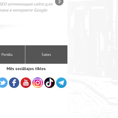
SEO оптимизация сайта для
лама в интернете Google
r Portālu
Saites
Mēs sociālajos tīklos