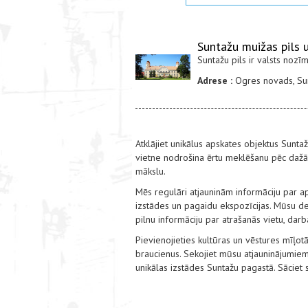
Suntažu muižas pils 
Suntažu pils ir valsts nozī
Adrese :
Ogres novads, Sun
Atklājiet unikālus apskates objektus Sunta
vietne nodrošina ērtu meklēšanu pēc dažād
mākslu.
Mēs regulāri atjauninām informāciju par a
izstādes un pagaidu ekspozīcijas. Mūsu det
pilnu informāciju par atrašanās vietu, dar
Pievienojieties kultūras un vēstures mīļotā
braucienus. Sekojiet mūsu atjauninājumiem
unikālas izstādes Suntažu pagastā. Sāciet