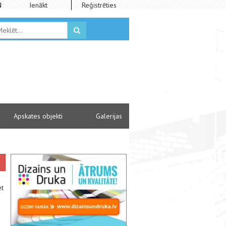
N
Ienākt
Reģistrēties
Apskates objekti
Galerijas
et