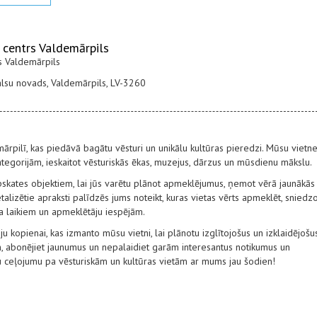
 centrs Valdemārpils
s Valdemārpils
alsu novads, Valdemārpils, LV-3260
mārpilī, kas piedāvā bagātu vēsturi un unikālu kultūras pieredzi. Mūsu vietn
egorijām, ieskaitot vēsturiskās ēkas, muzejus, dārzus un mūsdienu mākslu.
pskates objektiem, lai jūs varētu plānot apmeklējumus, ņemot vērā jaunākās
alizētie apraksti palīdzēs jums noteikt, kuras vietas vērts apmeklēt, sniedz
ba laikiem un apmeklētāju iespējām.
ju kopienai, kas izmanto mūsu vietni, lai plānotu izglītojošus un izklaidējošu
, abonējiet jaunumus un nepalaidiet garām interesantus notikumus un
vu ceļojumu pa vēsturiskām un kultūras vietām ar mums jau šodien!