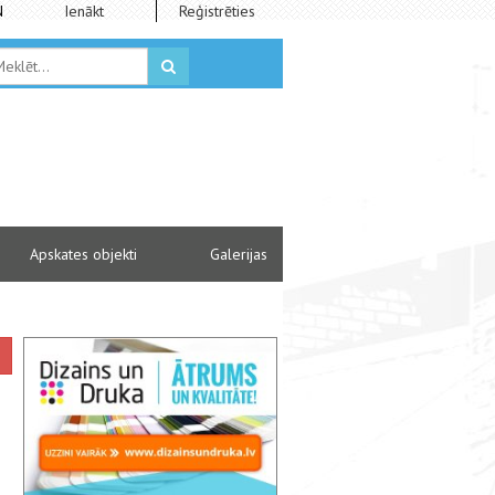
N
Ienākt
Reģistrēties
Apskates objekti
Galerijas