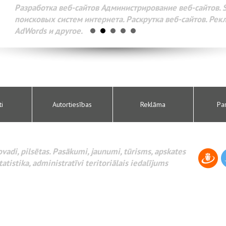
Разработка веб-сайтов Администрирование веб-сайтов. 
поисковых систем интернета. Раскрутка веб-сайтов. Рек
AdWords и другое.
ti
Autortiesības
Reklāma
Pa
novadi, pilsētas. Pasākumi, jaunumi, tūrisms, apskates
tatistika, administratīvi teritoriālais iedalījums