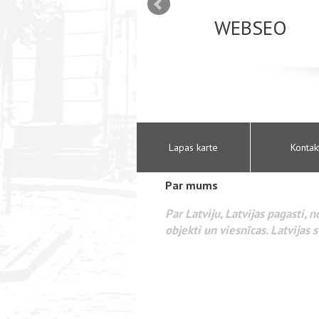
mizācija interneta
WEBSEO
etā Google AdWords
Lapas karte
Kontak
Par mums
Par Latviju, Latvijas pagasti, 
objekti un viesnīcas. Latvijas s