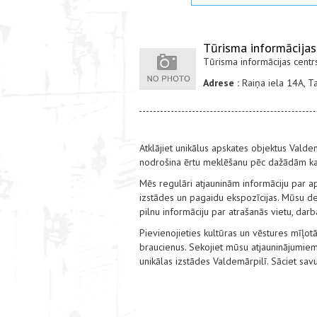
Tūrisma informācijas
Tūrisma informācijas centr
Adrese :
Raiņa iela 14A, T
Atklājiet unikālus apskates objektus Valde
nodrošina ērtu meklēšanu pēc dažādām kat
Mēs regulāri atjauninām informāciju par a
izstādes un pagaidu ekspozīcijas. Mūsu det
pilnu informāciju par atrašanās vietu, dar
Pievienojieties kultūras un vēstures mīļotā
braucienus. Sekojiet mūsu atjauninājumiem
unikālas izstādes Valdemārpilī. Sāciet sa