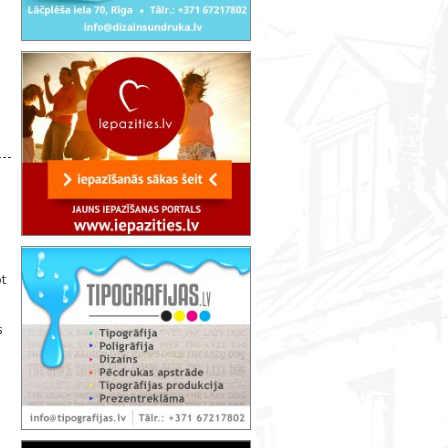
e
ot
s