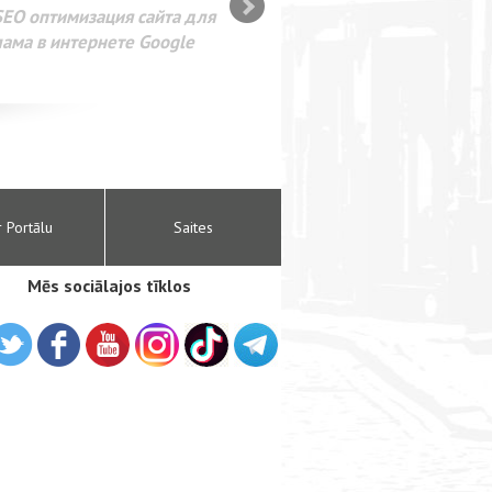
SEO оптимизация сайта для
лама в интернете Google
r Portālu
Saites
Mēs sociālajos tīklos