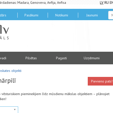
ārdadienas: Madara, Genoveva, Anfija, Anfisa
LV
RU
E
dārs
Pasākumi
Notikumi
Jaunumi
vadi
Pilsētas
Pagasti
Uzņēmumi
pskates objekti
ārpilī
Pievieno pats!
No vēsturiskiem pieminekļiem līdz mūsdienu mākslas objektiem – plānojiet
dien!