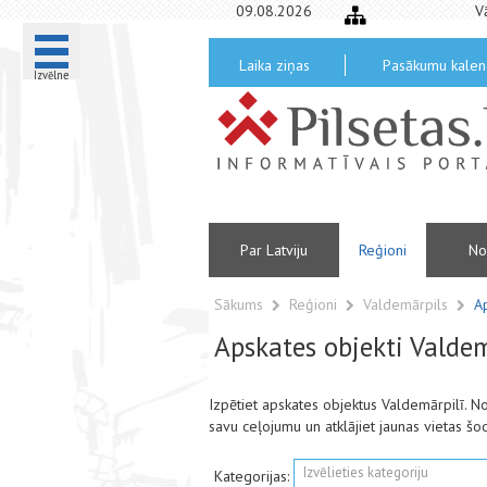
09.08.2026
V
Laika ziņas
Pasākumu kalen
Izvēlne
Par Latviju
Reģioni
No
Sākums
Reģioni
Valdemārpils
A
Apskates objekti Valdem
Izpētiet apskates objektus Valdemārpilī. 
savu ceļojumu un atklājiet jaunas vietas šo
Izvēlieties kategoriju
Kategorijas: