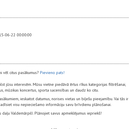
15-06-22 00:00:00
ni vēl citus pasākumus?
Pievieno pats!
st jūsu interesēm. Mūsu vietne piedāvā ērtus rīkus kategorijas filtrēšanai,
mus, mūzikas koncertus, sporta sacensības un daudz ko citu.
ākumiem, ieskaitot datumus, norises vietas un biļešu pieejamību. Vai tās ir
 atradīsiet visu nepieciešamo informāciju savu brīvdienu plānošanai.
es daļu Valdemārpilī. Plānojiet savus apmeklējumus iepriekš!