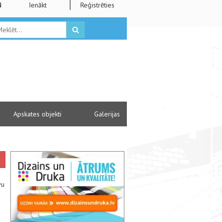
N
Ienākt
Reģistrēties
Apskates objekti
Galerijas
vu