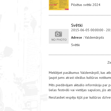
Pilsētas svētki 2024
Svētki
2015-06-05 00:00:00 - 20
Adrese :
Valdemārpils
Svētki
Zi
Meklējiet pasākumus Valdemārpilī, kas atbil
ļaujot jums atrast ideālus kultūras notiku
Mēs piedāvājam aktuālo informāciju par pas
lielas festivāli vai vietējas sapulces, jūs
Neizlaidiet iespēju kļūt par kultūras dzīv