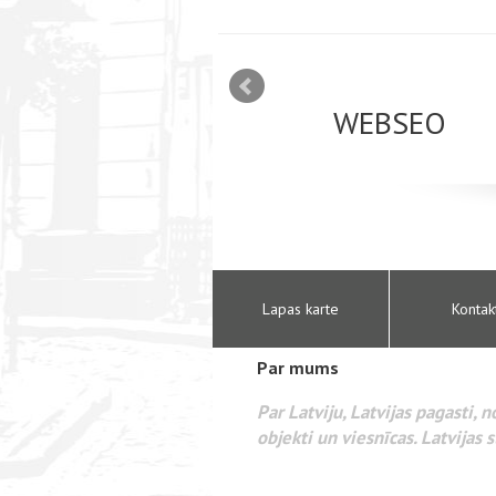
mizācija interneta
WEBSEO
etā Google AdWords
Lapas karte
Kontak
Par mums
Par Latviju, Latvijas pagasti, 
objekti un viesnīcas. Latvijas s