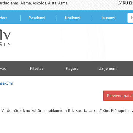
ārdadienas: Aisma, Askolds, Aista, Asma
LV
RU
E
dārs
Pasākumi
Notikumi
Jaunumi
vadi
Pilsētas
Pagasti
Uzņēmumi
asākumi
Pievieno pats!
us Valdemārpilī: no kultūras notikumiem līdz sporta sacensībām. Plānojiet sa