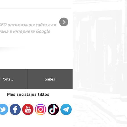
SEO оптимизация сайта для
лама в интернете Google
r Portālu
Saites
Mēs sociālajos tīklos