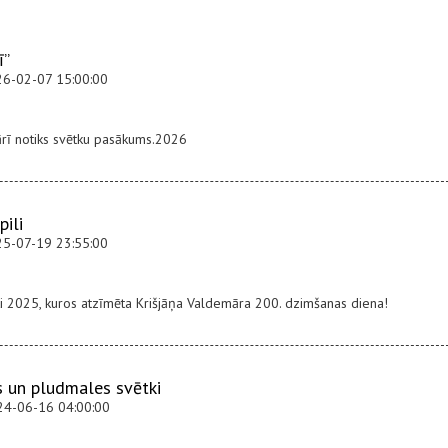
ī”
26-02-07 15:00:00
ārī notiks svētku pasākums.2026
pili
25-07-19 23:55:00
ki 2025, kuros atzīmēta Krišjāņa Valdemāra 200. dzimšanas diena!
s un pludmales svētki
24-06-16 04:00:00