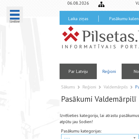
06.08.2026
V
Laika ziņas
Pasākumu kalen
Izvēlne
Par Latviju
Reģioni
No
Sākums
Reģioni
Valdemārpils
P
Pasākumi Valdemārpilī
Izvēlieties kategoriju, lai atrastu pasākum
atpūtu jau šodien!
Pasākumu kategorijas:
----