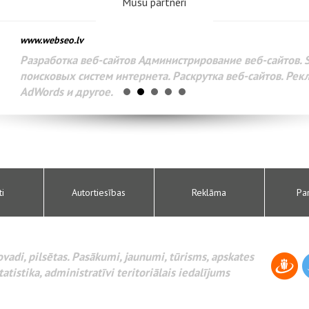
Mūsu partneri
www.webseo.lv
Разработка веб-сайтов Администрирование веб-сайтов. 
поисковых систем интернета. Раскрутка веб-сайтов. Рек
AdWords и другое.
ti
Autortiesības
Reklāma
Pa
novadi, pilsētas. Pasākumi, jaunumi, tūrisms, apskates
tatistika, administratīvi teritoriālais iedalījums