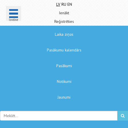
LV
RU
EN
Ienākt
Izvēlne
Reģistrēties
Laika ziņas
Pasākumu kalendārs
Pasākumi
Notikumi
Jaunumi