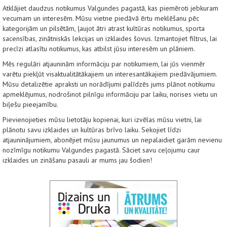
Atklājiet daudzus notikumus Valgundes pagastā, kas piemēroti jebkuram
vecumam un interesēm. Mūsu vietne piedāvā ērtu meklēšanu pēc
kategorijām un pilsētām, ļaujot ātri atrast kultūras notikumus, sporta
sacensības, zinātniskās lekcijas un izklaides šovus. Izmantojiet filtrus, lai
precīzi atlasītu notikumus, kas atbilst jūsu interesēm un plāniem.
Mēs regulāri atjauninām informāciju par notikumiem, lai jūs vienmēr
varētu piekļūt visaktualitātākajiem un interesantākajiem piedāvājumiem.
Mūsu detalizētie apraksti un norādījumi palīdzēs jums plānot notikumu
apmeklējumus, nodrošinot pilnīgu informāciju par laiku, norises vietu un
biļešu pieejamību.
Pievienojieties mūsu lietotāju kopienai, kuri izvēlas mūsu vietni, lai
plānotu savu izklaides un kultūras brīvo laiku. Sekojiet līdzi
atjauninājumiem, abonējiet mūsu jaunumus un nepalaidiet garām nevienu
nozīmīgu notikumu Valgundes pagastā. Sāciet savu ceļojumu caur
izklaides un zināšanu pasauli ar mums jau šodien!