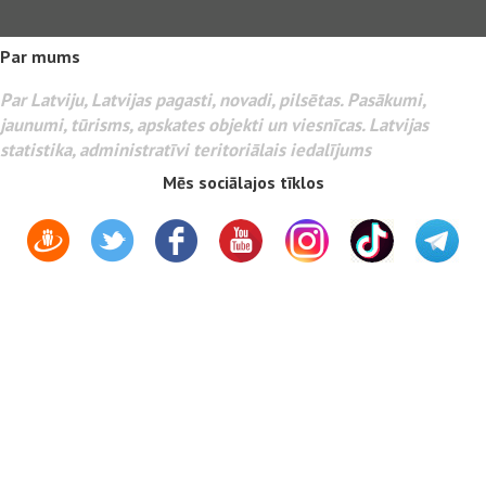
Par mums
Par Latviju, Latvijas pagasti, novadi, pilsētas. Pasākumi,
jaunumi, tūrisms, apskates objekti un viesnīcas. Latvijas
statistika, administratīvi teritoriālais iedalījums
Mēs sociālajos tīklos