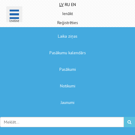
LV
RU
EN
Ienākt
Izvēlne
Reģistrēties
Laika ziņas
Pasākumu kalendārs
Pasākumi
Notikumi
Jaunumi