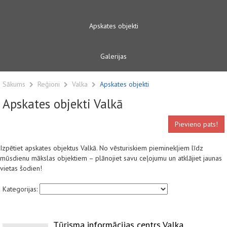
Apskates objekti
Galerijas
Sākums
Reģioni
Valka
Apskates objekti
Apskates objekti Valkā
Pievieno pats!
Izpētiet apskates objektus Valkā. No vēsturiskiem pieminekļiem līdz
mūsdienu mākslas objektiem – plānojiet savu ceļojumu un atklājiet jaunas
vietas šodien!
Kategorijas:
Tūrisma informācijas centrs Valka