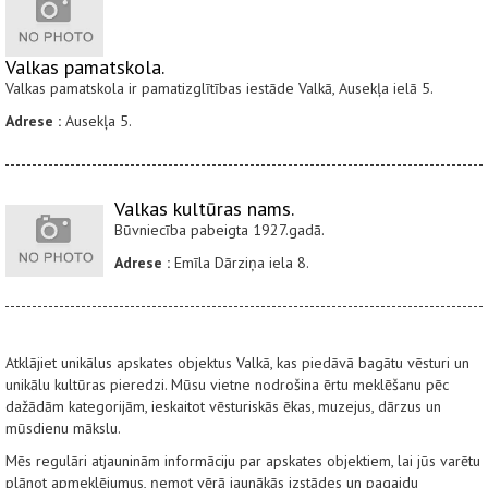
Valkas pamatskola.
Valkas pamatskola ir pamatizglītības iestāde Valkā, Ausekļa ielā 5.
Adrese :
Ausekļa 5.
Valkas kultūras nams.
Būvniecība pabeigta 1927.gadā.
Adrese :
Emīla Dārziņa iela 8.
Atklājiet unikālus apskates objektus Valkā, kas piedāvā bagātu vēsturi un
unikālu kultūras pieredzi. Mūsu vietne nodrošina ērtu meklēšanu pēc
dažādām kategorijām, ieskaitot vēsturiskās ēkas, muzejus, dārzus un
mūsdienu mākslu.
Mēs regulāri atjauninām informāciju par apskates objektiem, lai jūs varētu
plānot apmeklējumus, ņemot vērā jaunākās izstādes un pagaidu