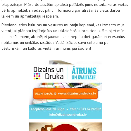
ekspozīcijas. Mūsu detalizētie apraksti palīdzēs jums noteikt, kuras vietas
vērts apmeklēt, sniedzot pilnu informāciju par atrašanās vietu, darba
laikiem un apmeklētāju iespējām.
Pievienojieties kultūras un vēstures mīļotāju kopienai, kas izmanto mūsu
vietni, lai plānotu izglītojošus un izklaidējošus braucienus. Sekojiet mūsu
atjauninājumiem, abonējiet jaunumus un nepalaidiet garām interesantus
notikumus un unikālas izstādes Valkā. Sāciet savu ceļojumu pa
vēsturiskām un kultūras vietām ar mums jau šodien!