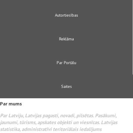
Autortiesības
Reklāma
Par Portālu
Saites
Par mums
Par Latviju, Latvijas pagasti, novadi, pilsētas. Pasākumi,
jaunumi, tūrisms, apskates objekti un viesnīcas. Latvijas
statistika, administratīvi teritoriālais iedalījums