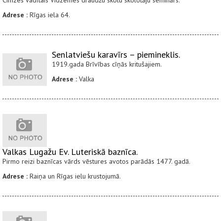
Cimzes vadītais Vidzemes draudžu skolu skolotāju seminārs.
Adrese :
Rīgas iela 64.
Senlatviešu karavīrs – piemineklis.
1919.gada Brīvības cīņās kritušajiem.
Adrese :
Valka
Valkas Lugažu Ev. Luteriskā baznīca.
Pirmo reizi baznīcas vārds vēstures avotos parādās 1477. gadā.
Adrese :
Raiņa un Rīgas ielu krustojumā.