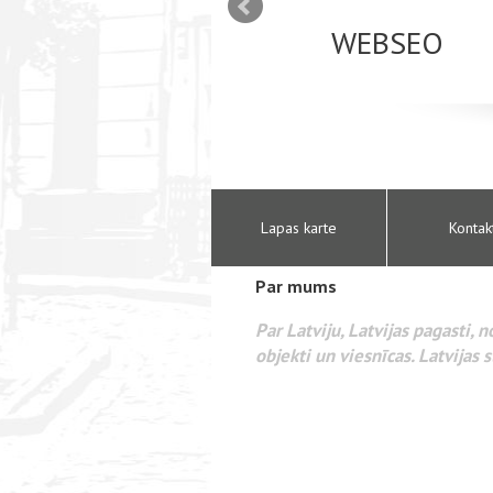
mizācija interneta
WEBSEO
etā Google AdWords
Lapas karte
Kontak
Par mums
Par Latviju, Latvijas pagasti, 
objekti un viesnīcas. Latvijas s