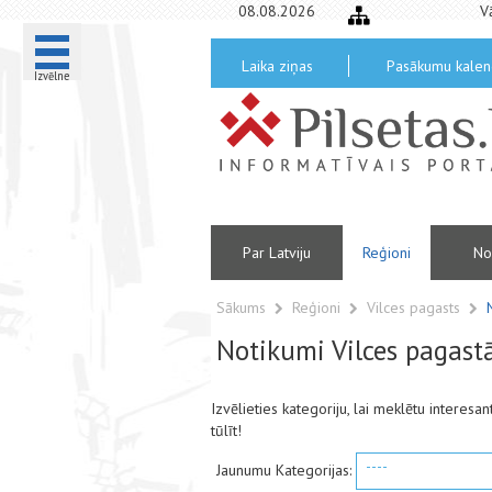
08.08.2026
V
Laika ziņas
Pasākumu kalen
Izvēlne
Par Latviju
Reģioni
No
Sākums
Reģioni
Vilces pagasts
Notikumi Vilces pagast
Izvēlieties kategoriju, lai meklētu interes
tūlīt!
----
Jaunumu Kategorijas: