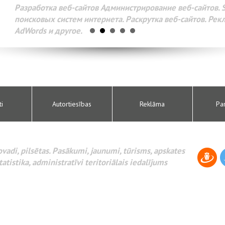
Разработка веб-сайтов Администрирование веб-сайтов. 
поисковых систем интернета. Раскрутка веб-сайтов. Рек
AdWords и другое.
ti
Autortiesības
Reklāma
Pa
novadi, pilsētas. Pasākumi, jaunumi, tūrisms, apskates
tatistika, administratīvi teritoriālais iedalījums