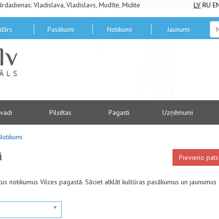
ārdadienas: Vladislava, Vladislavs, Mudīte, Midite
LV
RU
E
dārs
Pasākumi
Notikumi
Jaunumi
vadi
Pilsētas
Pagasti
Uzņēmumi
Notikumi
ā
Pievieno pats
antus notikumus Vilces pagastā. Sāciet atklāt kultūras pasākumus un jaunumus