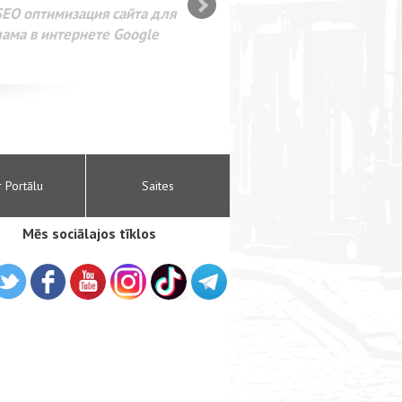
SEO оптимизация сайта для
лама в интернете Google
r Portālu
Saites
Mēs sociālajos tīklos