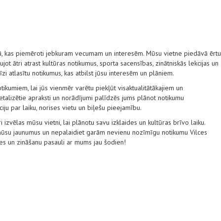
tā, kas piemēroti jebkuram vecumam un interesēm. Mūsu vietne piedāvā ērtu
ot ātri atrast kultūras notikumus, sporta sacensības, zinātniskās lekcijas un
ecīzi atlasītu notikumus, kas atbilst jūsu interesēm un plāniem.
tikumiem, lai jūs vienmēr varētu piekļūt visaktualitātākajiem un
alizētie apraksti un norādījumi palīdzēs jums plānot notikumu
ju par laiku, norises vietu un biļešu pieejamību.
i izvēlas mūsu vietni, lai plānotu savu izklaides un kultūras brīvo laiku.
t mūsu jaunumus un nepalaidiet garām nevienu nozīmīgu notikumu Vilces
des un zināšanu pasauli ar mums jau šodien!