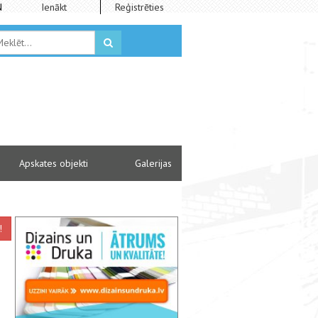
N
Ienākt
Reģistrēties
Apskates objekti
Galerijas
!