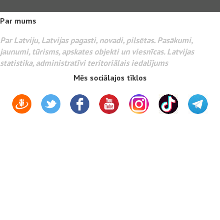
Par mums
Par Latviju, Latvijas pagasti, novadi, pilsētas. Pasākumi,
jaunumi, tūrisms, apskates objekti un viesnīcas. Latvijas
statistika, administratīvi teritoriālais iedalījums
Mēs sociālajos tīklos