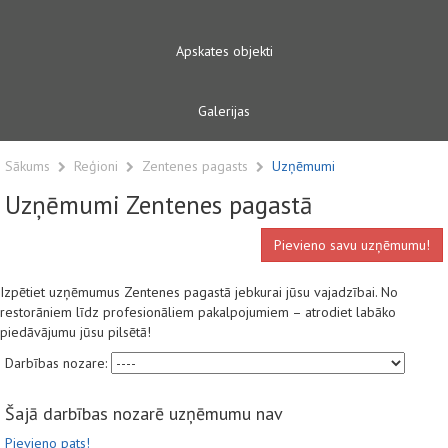
Apskates objekti
Galerijas
Sākums
Reģioni
Zentenes pagasts
Uzņēmumi
Uzņēmumi Zentenes pagastā
Pievieno savu uzņēmumu!
Izpētiet uzņēmumus Zentenes pagastā jebkurai jūsu vajadzībai. No
restorāniem līdz profesionāliem pakalpojumiem – atrodiet labāko
piedāvājumu jūsu pilsētā!
Darbības nozare:
Šajā darbības nozarē uzņēmumu nav
Pievieno pats!