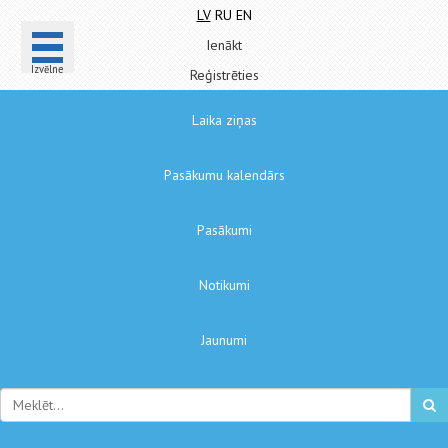
LV
RU
EN
Ienākt
Izvēlne
Reģistrēties
Laika ziņas
Pasākumu kalendārs
Pasākumi
Notikumi
Jaunumi