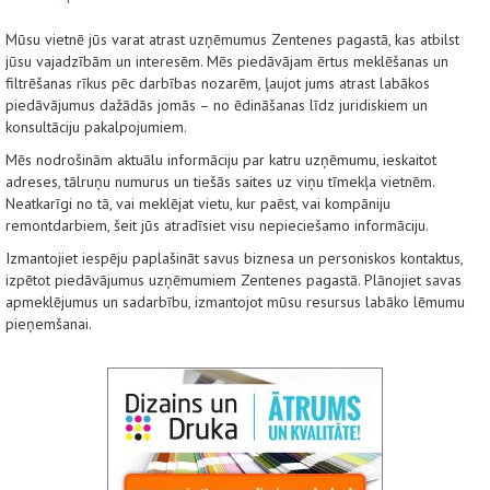
Mūsu vietnē jūs varat atrast uzņēmumus Zentenes pagastā, kas atbilst
jūsu vajadzībām un interesēm. Mēs piedāvājam ērtus meklēšanas un
filtrēšanas rīkus pēc darbības nozarēm, ļaujot jums atrast labākos
piedāvājumus dažādās jomās – no ēdināšanas līdz juridiskiem un
konsultāciju pakalpojumiem.
Mēs nodrošinām aktuālu informāciju par katru uzņēmumu, ieskaitot
adreses, tālruņu numurus un tiešās saites uz viņu tīmekļa vietnēm.
Neatkarīgi no tā, vai meklējat vietu, kur paēst, vai kompāniju
remontdarbiem, šeit jūs atradīsiet visu nepieciešamo informāciju.
Izmantojiet iespēju paplašināt savus biznesa un personiskos kontaktus,
izpētot piedāvājumus uzņēmumiem Zentenes pagastā. Plānojiet savas
apmeklējumus un sadarbību, izmantojot mūsu resursus labāko lēmumu
pieņemšanai.