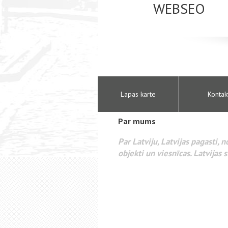
WEBSEO
etā Google AdWords
Lapas karte
Kontak
Par mums
Par Latviju, Latvijas pagasti, 
objekti un viesnīcas. Latvijas s