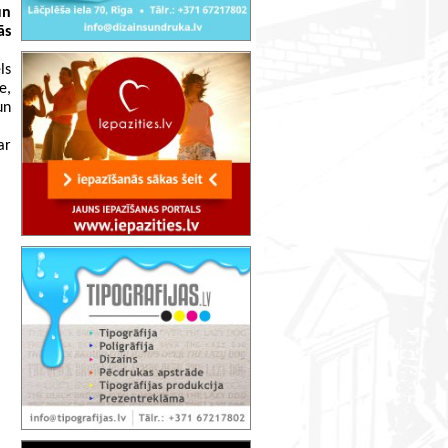
n 
s 
s 
, 
n 
r 