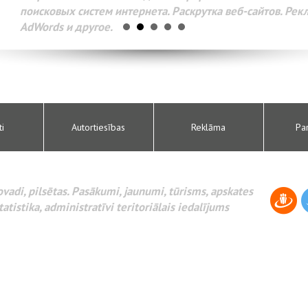
поисковых систем интернета. Раскрутка веб-сайтов. Рек
AdWords и другое.
ti
Autortiesības
Reklāma
Pa
novadi, pilsētas. Pasākumi, jaunumi, tūrisms, apskates
tatistika, administratīvi teritoriālais iedalījums