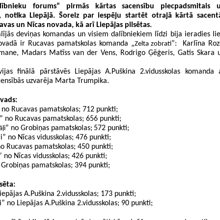
ībnieku forums” pirmās kārtas sacensību piecpadsmitais u
 notika Liepājā. Šoreiz par iespēju startēt otrajā kārtā sacentā
avas un Nīcas novada, kā arī Liepājas pilsētas.
ījās deviņas komandas un visiem dalībniekiem līdzi bija ieradies liel
s novadā ir Rucavas pamatskolas komanda „
”:  Karlīna Roze
Zelta zobrati
ane, Madars Matīss van der Vens, Rodrigo Ģēģeris, Gatis Skara u
vijas finālā pārstāvēs Liepājas A.Puškina 2.vidusskolas komanda a
acensībās uzvarēja Marta Trumpika.
ovads:
 no Rucavas pamatskolas; 712 punkti;
” no Rucavas pamatskolas; 656 punkti;
” no Grobiņas pamatskolas;
572 punkti;
ļi
i” no Nīcas vidusskolas; 476 punkti;
no Rucavas pamatskolas; 450 punkti;
” no Nīcas vidusskolas; 426 punkti;
 Grobiņas pamatskolas; 394 punkti;
sēta:
iepājas A.Puškina 2.vidusskolas; 173 punkti;
i” no Liepājas A.Puškina 2.vidusskolas; 90 punkti;