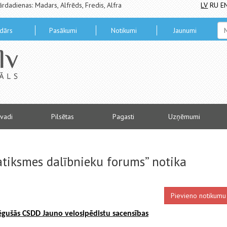
ārdadienas: Madars, Alfrēds, Fredis, Alfra
LV
RU
E
dārs
Pasākumi
Notikumi
Jaunumi
vadi
Pilsētas
Pagasti
Uzņēmumi
atiksmes dalībnieku forums” notika
Pievieno notikumu
ēgušās CSDD Jauno velosipēdistu sacensības