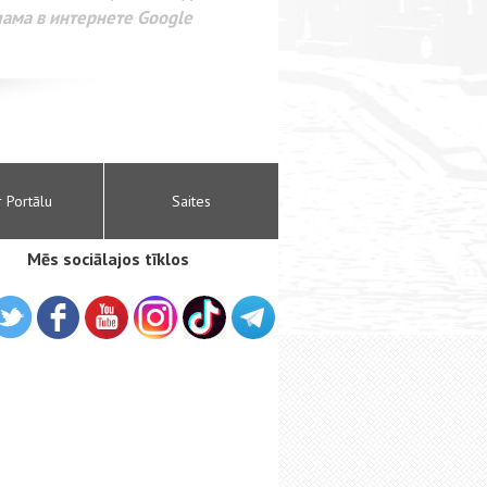
лама в интернете Google
r Portālu
Saites
Mēs sociālajos tīklos