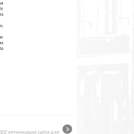
a 
r 
s 
Sīkāka informācija par pasākumu CSDD satiksmes drošības portālā bērniem un jauniešiem: 
r 
s 
o 
SEO оптимизация сайта для