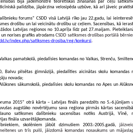
ensībās bija jādemonstrē teorētiskās zināšanas par ceļu satiksme
īniskā palīdzība, jāpārzina velosipēda uzbūve, kā arī jāveic praktisk
lībnieku forums” CSDD visā Latvijā rīko jau 22.gadu, lai ieinteresēt
mes drošību un lai veicinātu drošību uz ceļiem. Sacensības, kā ierasts
žādos Latvijas reģionos no 10.aprīļa līdz pat 27.maijam. Pieteikšanā
n norises grafiks atrodams 
CSDD satiksmes drošības portālā bērnie
d.lv/index.php/satiksmes-drosiba/reg/konkursi
.
, Valkas pamatskolā, piedalīsies komandas no Valkas, Strenču, Smiltene
0, Balvu pilsētas ģimnāzijā, piedalīties aicinātas skolu komandas n
gāju novada;
, Alūksnes sākumskolā, piedalīsies skolu komandas no Apes un Alūksne
ruma 2015” otrā kārta – Latvijas fināls paredzēts no 5.-6.jūnijam u
guvušas augstāko novērtējumu sava reģiona pirmās kārtas sacensībās
auno satiksmes dalībnieku sacensības notiks Austrijā, Vīnē, n
vijas fināla uzvarētājkomanda.
ībniekiem, skolēniem jābūt dzimušiem 2003.-2005.gadā, 
jāizveid