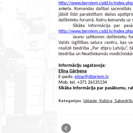
http://www.berniem.csdd.lv/index.php
anketa. Komandas dalībai sacensībās j
jābūt līdzi parakstītam skolas apsti
dalībnieku forumā. Katru komandu uz sa
http://www.berniem.csdd.lv/index.php
Jauno satiksmes dalībnieku f
Valsts izglītības satura centru, kas 
realizē biedrība „Par stipru Latviju”, 
biedrība un Neatliekamās medicīniskās
Informāciju sagatavoja:
Elīna Gārbena
E-pasts: 
elina@stipriem.lv
Mob. tel. +371 26135134
Sīkāka informācija par pasākumu, rak
Kategorijas:
Izklaide;
Kultūra;
Sabiedrīb
mizācija interneta