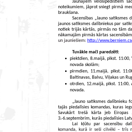
Jaunajiem velosipēdistiem sac
noteikumiem, jāprot sniegt pirmā medic
braukšana. 
Sacensības „Jauno satiksmes da
jaunos satiksmes dalībniekus par satiks
notiek trijās kārtās, pirmās no tām da
nākamajām pirmās kārtas sacensībām u
un jauniešiem: 
http://www.berniem.csd
Tuvākie mači paredzēti:
piektdien, 8.maijā, plkst. 11:00
novada skolām;
pirmdien, 11.maijā, plkst. 11:0
Baltinavas, Balvu, Viļakas un Ru
otrdien, 12.maijā, plkst. 11:00
novada. 
„Jauno satiksmes dalībnieku fo
tajās piedalīsies komandas, kuras ie
Savukārt trešā kārta jeb Eiropas J
3.-6.septembrim, kurās piedalīsies Lat
Lai kļūtu par sacensību dal