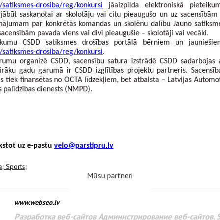
/satiksmes-drosiba/reg/konkursi
 jāaizpilda elektroniskā pieteikum
ābūt saskaņotai ar skolotāju vai citu pieaugušo un uz sacensībām i
prinājumam par konkrētās komandas un skolēnu dalību Jauno satiksme
censībām pavada viens vai divi pieaugušie – skolotāji vai vecāki.
/satiksmes-drosiba/reg/konkursi
.
orumu organizē CSDD, sacensību satura izstrādē CSDD sadarbojas a
vairāku gadu garumā ir CSDD izglītības projektu partneris. Sacensība
tās tiek finansētas no OCTA līdzekļiem, bet atbalsta – Latvijas Automot
 palīdzības dienests (NMPD).
stot uz e-pastu 
velo@parstipru.lv
a;
Sports;
Mūsu partneri
www.webseo.lv
Разработка веб-сайтов Администрирование веб-сайтов. 