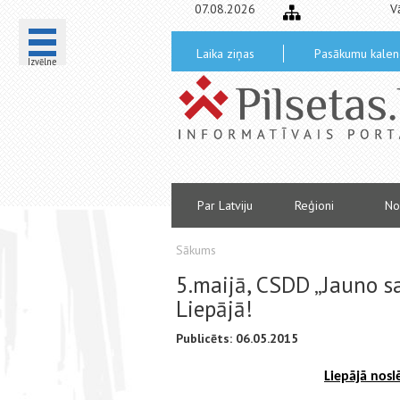
07.08.2026
V
Laika ziņas
Pasākumu kalen
Izvēlne
Par Latviju
Reģioni
No
Sākums
5.maijā, CSDD „Jauno s
Liepājā!
Publicēts: 06.05.2015
Liepājā nosl