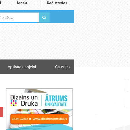
N
Ienākt
Reģistrēties
Apskates objekti
Galerijas