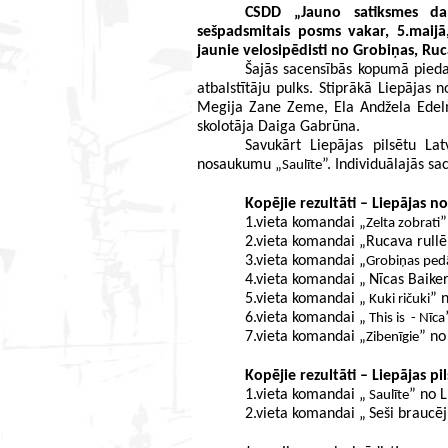
CSDD „Jauno satiksmes dal
sešpadsmitais posms vakar, 5.maijā,
jaunie velosipēdisti no Grobiņas, Ruc
Šajās sacensībās kopumā piedal
atbalstītāju pulks. Stiprākā Liepāja
Megija Zane Zeme, Ela Andžela Edelm
skolotāja Daiga Gabrūna.
Savukārt Liepājas pilsētu Lat
nosaukumu „
”. Individuālajās s
Saulīte
Kopējie rezultāti – Liepājas n
1.vieta komandai „
”
Zelta zobrati
2.vieta komandai „Rucava rullē
3.vieta komandai „
Grobiņas pedā
4.vieta komandai „
Nīcas Baiker
5.vieta komandai „
” 
 Kuki ričuki
6.vieta komandai „
 This is  - Nīca
7.vieta komandai „
” no
Zibenīgie
Kopējie rezultāti – Liepājas pil
1.vieta komandai „
” no L
 Saulīte
2.vieta komandai „
Seši braucēj