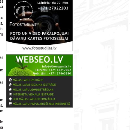
s 
ā 
u 
, 
s 
m 
s 
o 
s 
n 
. 
o 
o 
komanda, kurā ir seši cilvēki – trīs meitenes un trīs puiši, jāizdomā komandas nosaukums un mājaslapā 