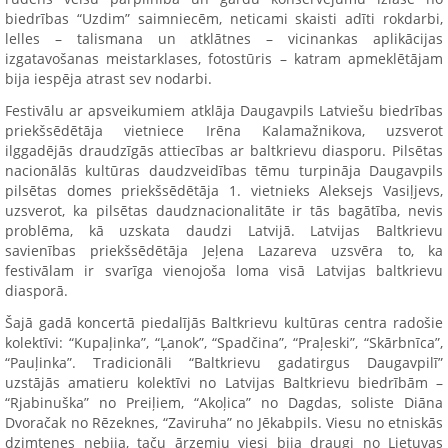
biedrības “Uzdim” saimniecēm, neticami skaisti adīti rokdarbi,
lelles – talismana un atklātnes – vicinankas aplikācijas
izgatavošanas meistarklases, fotostūris – katram apmeklētājam
bija iespēja atrast sev nodarbi.
Festivālu ar apsveikumiem atklāja Daugavpils Latviešu biedrības
priekšsēdētāja vietniece Irēna Kalamažnikova, uzsverot
ilggadējās draudzīgās attiecības ar baltkrievu diasporu. Pilsētas
nacionālās kultūras daudzveidības tēmu turpināja Daugavpils
pilsētas domes priekšsēdētāja 1. vietnieks Aleksejs Vasiļjevs,
uzsverot, ka pilsētas daudznacionalitāte ir tās bagātība, nevis
problēma, kā uzskata daudzi Latvijā. Latvijas Baltkrievu
savienības priekšsēdētāja Jeļena Lazareva uzsvēra to, ka
festivālam ir svarīga vienojoša loma visā Latvijas baltkrievu
diasporā.
Šajā gadā koncertā piedalījās Baltkrievu kultūras centra radošie
kolektīvi: “Kupaļinka”, “Ļanok”, “Spadčina”, “Praļeski”, “Skārbnīca”,
“Pauļinka”. Tradicionāli “Baltkrievu gadatirgus Daugavpilī”
uzstājās amatieru kolektīvi no Latvijas Baltkrievu biedrībām –
“Rjabinuška” no Preiļiem, “Akoļica” no Dagdas, soliste Diāna
Dvoračak no Rēzeknes, “Zaviruha” no Jēkabpils. Viesu no etniskās
dzimtenes nebija, taču ārzemju viesi bija draugi no Lietuvas