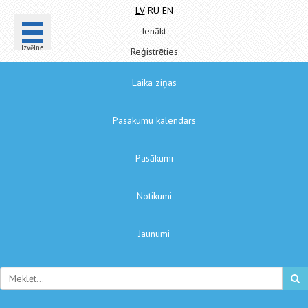
LV
RU
EN
Ienākt
Izvēlne
Reģistrēties
Laika ziņas
Pasākumu kalendārs
Pasākumi
Notikumi
Jaunumi