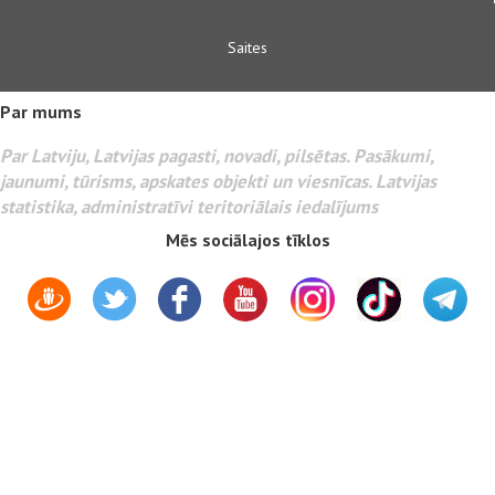
Saites
Par mums
Par Latviju, Latvijas pagasti, novadi, pilsētas. Pasākumi,
jaunumi, tūrisms, apskates objekti un viesnīcas. Latvijas
statistika, administratīvi teritoriālais iedalījums
Mēs sociālajos tīklos