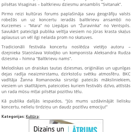
pilsētas Visaginas – baltkrievu dziesmu ansamblis “Svitanak”.
Pirmo reizi kultūras forums paplašināja savu ģeogrāfiju valsts
robežās un uz koncertu ieradās baltkrievu ansambļi no
Kurzemes – “Mara” no Liepājas un “Žuravinka” no Ventspils.
Savukārt pateicīgā publika veltīja viesiem no jūras krasta skaļus
aplausus un vēl ilgi nelaida prom no skatuves.
Tradicionāli festivāla koncertu noslēdza vietējo autoru –
dzejnieka Staņislava Volodjko un komponista Aleksandra Rudza
dziesma – himna “Baltkrievu nams”.
Melodiskas un draiskas tautas dziesmas, oriģinālas un ugunīgas
dejas radīja neaizmirstamu, dzirkstošu svētku atmosfēru. BKC
vadītāja Žanna Romanovska sirsnīgi pateicās māksliniekiem,
viesiem un skatītājiem, pateicoties kuriem festivāls dzīvo, attīstās
un rada mūsu mīļai pilsētai pozitīvu tēlu.
Kā publika dalījās iespaidos, “Jūs mums uzdāvinājāt lielisku
koncertu, nelielu tirdziņu un daudz pozitīvu emociju!”
Kategorijas:
Kultūra;