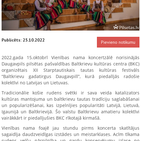
Publicēts: 25.10.2022
Pievieno notikumu
2022.gada 15.oktobrī Vienības nama koncertzālē norisinājās
Daugavpils pilsētas pašvaldības Baltkrievu kultūras centra (BKC)
organizētais XII Starptautiskais tautas kultūras festivāls
“Baltkrievu gadatirgus Daugavpilī”, kurā piedalījās radošie
kolektīvi no Latvijas un Lietuvas.
Tradicionālie košie rudens svētki ir sava veida katalizators
kultūras mantojuma un baltkrievu tautas tradīciju saglabāšanai
un popularizēšanai, kas izpelnījies popularitāti Latvijā, Lietuvā,
Igaunijā un Baltkrievijā. Šo valstu Baltkrievu amatieru kolektīvi
vairākkārt ir piedalījušies BKC rīkotajā kirmašā.
Vienības nama foajē jau stundu pirms koncerta skatītājus
sagaidīja daudzveidīgas izstādes un meistarklases. Acīm tīkama
rudens velšu pārpilnība un gardu konservējumu izlase no