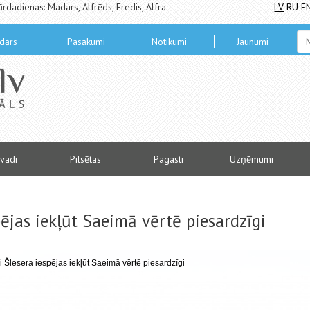
ārdadienas: Madars, Alfrēds, Fredis, Alfra
LV
RU
E
dārs
Pasākumi
Notikumi
Jaunumi
vadi
Pilsētas
Pagasti
Uzņēmumi
ējas iekļūt Saeimā vērtē piesardzīgi
 Šlesera iespējas iekļūt Saeimā vērtē piesardzīgi