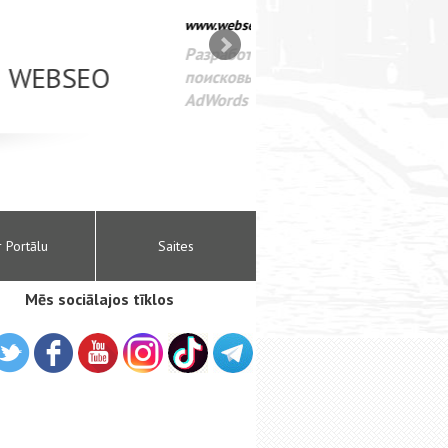
SEO оптимизация сайта для
лама в интернете Google
r Portālu
Saites
Mēs sociālajos tīklos