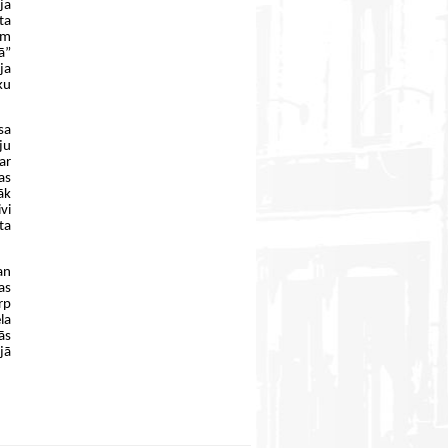
ja
ta
em
ā”
ja
ku
sa
ju
ar
as
āk
vi
ta
an
as
rp
la
ās
jā