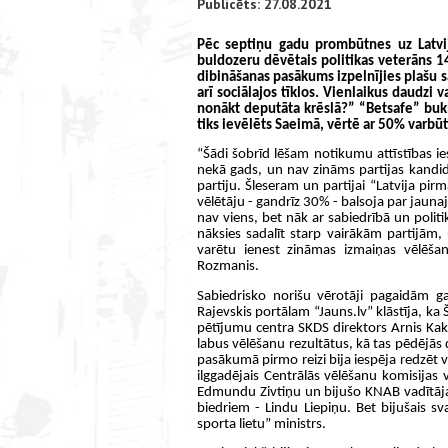
Publicēts: 27.08.2021
Pēc septiņu gadu prombūtnes uz Latvija
buldozeru dēvētais politikas veterāns 14
dibināšanas pasākums izpelnījies plašu sa
arī sociālajos tīklos. Vienlaikus daudzi 
nonākt deputāta krēslā?” “Betsafe” buk
tiks ievēlēts Saeimā, vērtē ar 50% varbū
“Šādi šobrīd lēšam notikumu attīstības ies
nekā gads, un nav zināms partijas kandidāt
partiju. Šleseram un partijai “Latvija pirm
vēlētāju - gandrīz 30% - balsoja par jaunajā
nav viens, bet nāk ar sabiedrībā un polit
nāksies sadalīt starp vairākām partijām, 
varētu ienest zināmas izmaiņas vēlēša
Rozmanis.
Sabiedrisko norišu vērotāji pagaidām gan
Rajevskis portālam “Jauns.lv” klāstīja, ka 
pētījumu centra SKDS direktors Arnis Kakt
labus vēlēšanu rezultātus, kā tas pēdējās d
pasākumā pirmo reizi bija iespēja redzēt v
ilggadējais Centrālās vēlēšanu komisijas v
Edmundu Zivtiņu un bijušo KNAB vadītāja v
biedriem - Lindu Liepiņu. Bet bijušais s
sporta lietu” ministrs.