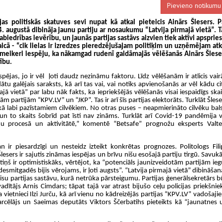
Pievieno notikumu
s politiskās skatuves sevi nupat kā atkal pieteicis Ainārs Šlesers. P
. augustā dibināja jaunu partiju ar nosaukumu “Latvija pirmajā vietā”. T
biedrības ievērību, un jaunās partijas sastāvs aizvien tiek aktīvi apspries
vaicā - “cik lielas ir izredzes pieredzējušajam politiķim un uzņēmējam atk
meikeri iespēju, ka nākamgad rudenī gaidāmajās vēlēšanās Ainārs Šlese
tību
.
pējas, jo ir vēl ļoti daudz nezināmu faktoru. Līdz vēlēšanām ir atlicis vair
u galējais saraksts, kā arī tas vai, vai notiks apvienošanās ar vēl kādu ci
ajā vietā” par labu nāk fakts, ka iepriekšējās vēlēšanās visai iespaidīgs skai
m partijām “KPV.LV” un “JKP”. Tas ir arī šīs partijas elektorāts. Turklāt Šlese
ikā labi pazīstamiem cilvēkiem. No otras puses – neapmierināto cilvēku bals
un to skaits šobrīd pat īsti nav zināms. Turklāt arī Covid-19 pandēmija v
nu procesā un aktivitātē,” komentē “Betsafe” prognožu eksperts Valte
 ir piesardzīgi un nesteidz izteikt konkrētas prognozes. Politologs Fili
Šlesers ir sajutis zināmas iespējas un brīvu nišu esošajā partiju tirgū. Savukā
iņš ir optimistiskāks, vērtējot, ka “potenciāls jaunizveidotām partijām ieg
esmitgadēs bijis vērojams, ir ļoti augsts”. “Latvija pirmajā vietā” dibināšan
isu partijas sastāvu, kurā netrūka pārsteigumu. Partijas ģenerālsekretārs b
adītājs Arnis Cimdars; tāpat tajā var atrast bijušo ceļu policijas priekšnie
ietnieci Ilzi Jurču, kā arī vienu no kādreizējās partijas “KPV.LV” vadošaji
varcēlājs un Saeimas deputāts Viktors Ščerbatihs pieteikts kā “jaunatnes 