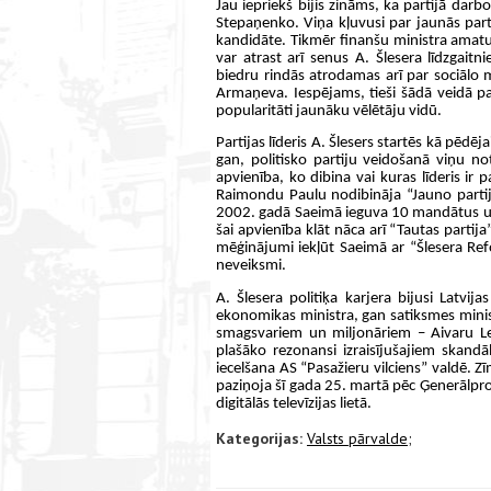
Jau iepriekš bijis zināms, ka partijā dar
Stepaņenko. Viņa kļuvusi par jaunās parti
kandidāte. Tikmēr finanšu ministra amatu 
var atrast arī senus A. Šlesera līdzgaitn
biedru rindās atrodamas arī par sociālo 
Armaņeva. Iespējams, tieši šādā veidā part
popularitāti jaunāku vēlētāju vidū.
Partijas līderis A. Šlesers startēs kā pēdē
gan, politisko partiju veidošanā viņu not
apvienība, ko dibina vai kuras līderis i
Raimondu Paulu nodibināja “Jauno partiju”
2002. gadā Saeimā ieguva 10 mandātus un a
šai apvienība klāt nāca arī “Tautas partij
mēģinājumi iekļūt Saeimā ar “Šlesera Ref
neveiksmi.
A. Šlesera politiķa karjera bijusi Latv
ekonomikas ministra, gan satiksmes minist
smagsvariem un miljonāriem – Aivaru Lem
plašāko rezonansi izraisījušajiem skandā
iecelšana AS “Pasažieru vilciens” valdē. Z
paziņoja šī gada 25. martā pēc Ģenerālpr
digitālās televīzijas lietā.
Kategorijas:
Valsts pārvalde;