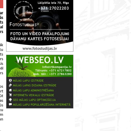
ar
ās
ts
al
rs
āk
tu
ts
rs
is
ēl
rs
ps
rt
ūt
as
ūs
ku
em
un