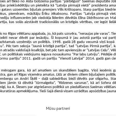
bosies arī tikko no Alda Gobzema partijas “pārbēgusī” Saeimas deputāte Jūli
jas priekšsēdētāju un pieteikta kā “Latvija pirmajā vietā” prezidenta ama
gatavs uzņemties bijušais premjers Vilis Krištopans. Starp partijas biedri
iekus, piemēram, mācītāju Ēriku Jēkabsonu. Partijas “Latvija pirmajā viet
mediju influencerēm jeb viedokļa līderēm dēvētās Elīna Didrihsone un Mai
ija, kas solās aizstāvēt tradicionālās un kristīgās vērtības, cer iegūt lielā
jais no Rīgas vēlēšanu apgabala, jo, kā pats uzsvēra, “neraujas pie varas”. Tie
eikti nevar dēvēt par iesācēju. Šī kopumā ir jau astotā partija vai parti
r pazīstamais uzņēmējs un politiķis. 1998. gadā 28 gadu vecumā viņš kopā 
. Pēc tam sekoja “Jaunā kristīgā partija”, tad “Latvijas Pirmā partija”, k
tradās valdošajā koalīcijā, bet pēc tam apvienojās ar “Latvijas Ceļu”. Vēl
a”, un politiskais veidojums ieguva nosaukumu “Par labu Latviju”. Pēdējie di
ormu partiju” 2011. gadā un partiju “Vienoti Latvijai” 2014. gadā gan cie
ijas mērogam gara, kā arī amatiem un skandāliem bagāta. Viņš ieņēmis g
ra, gan arī Rīgas vicemēra amatus. Līdz ar diviem citiem bijušajiem politik
bergu un Andri Šķēli – daļā sabiedrības bieži dēvēts par oligarhu. Sta
liem jāmin tā dēvētā “Jūrmalgeita”, “Rīdzenes sarunas”, kā arī šofera dē
īmīgi, ka A. Šlesers par atgriešanos politikā un piedalīšanos Saeimas vēlēšan
okuratūras apmeklējuma. Tieši šajā dienā viņam uzrādītas apsūdzības jauna
Mūsu partneri