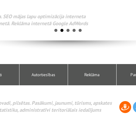
www.webseo.lv
Разработка веб-сайтов Администрирование веб-сайтов. 
поисковых систем интернета. Раскрутка веб-сайтов. Рек
AdWords и другое.
ti
Autortiesības
Reklāma
Pa
novadi, pilsētas. Pasākumi, jaunumi, tūrisms, apskates
tatistika, administratīvi teritoriālais iedalījums