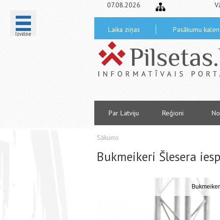
07.08.2026
V
Laika ziņas
Pasākumu kalen
Izvēlne
Par Latviju
Reģioni
No
Sākums
Bukmeikeri Šlesera iesp
i
Bukmeikeri