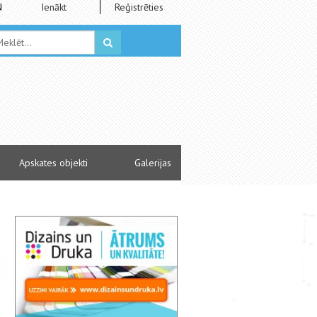
N
Ienākt
Reģistrēties
Apskates objekti
Galerijas
Bukmeikeri Šlesera iespējas iekļūt Saeimā vē