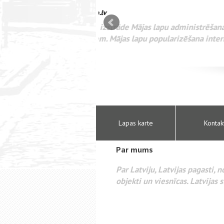
mizācija interneta
WEBSEO
etā Google AdWords
Lapas karte
Kontak
Par mums
Par Latviju, Latvijas pagasti, 
objekti un viesnīcas. Latvijas s