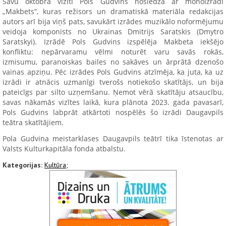
Savu oktobra vizīti Pols Gudvins noslēdza ar monoizrādi
„Makbets”, kuras režisors un dramatiskā materiāla redakcijas
autors arī bija viņš pats, savukārt izrādes muzikālo noformējumu
veidoja komponists no Ukrainas Dmitrijs Saratskis (Dmytro
Saratskyi). Izrādē Pols Gudvins izspēlēja Makbeta iekšējo
konfliktu: nepārvaramu vēlmi noturēt varu savās rokās,
izmisumu, paranoiskas bailes no sakāves un ārprātā dzenošo
vainas apziņu. Pēc izrādes Pols Gudvins atzīmēja, ka juta, ka uz
izrādi ir atnācis uzmanīgi tverošs notiekošo skatītājs, un bija
pateicīgs par silto uzņemšanu. Ņemot vērā skatītāju atsaucību,
savas nākamās vizītes laikā, kura plānota 2023. gada pavasarī,
Pols Gudvins labprāt atkārtoti nospēlēs šo izrādi Daugavpils
teātra skatītājiem.
Pola Gudvina meistarklases Daugavpils teātrī tika īstenotas ar
Valsts Kulturkapitāla fonda atbalstu.
Kategorijas:
Kultūra;