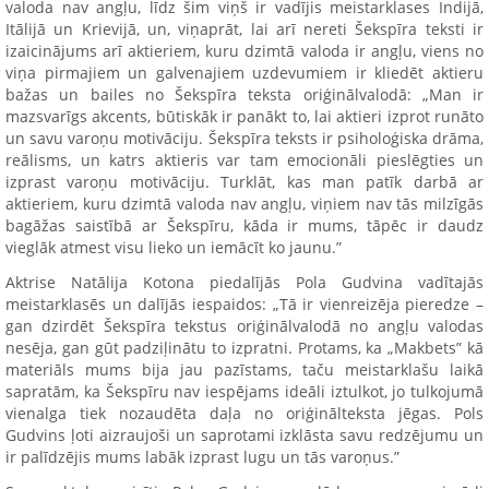
valoda nav angļu, līdz šim viņš ir vadījis meistarklases Indijā,
Itālijā un Krievijā, un, viņaprāt, lai arī nereti Šekspīra teksti ir
izaicinājums arī aktieriem, kuru dzimtā valoda ir angļu, viens no
viņa pirmajiem un galvenajiem uzdevumiem ir kliedēt aktieru
bažas un bailes no Šekspīra teksta oriģinālvalodā: „Man ir
mazsvarīgs akcents, būtiskāk ir panākt to, lai aktieri izprot runāto
un savu varoņu motivāciju. Šekspīra teksts ir psiholoģiska drāma,
reālisms, un katrs aktieris var tam emocionāli pieslēgties un
izprast varoņu motivāciju. Turklāt, kas man patīk darbā ar
aktieriem, kuru dzimtā valoda nav angļu, viņiem nav tās milzīgās
bagāžas saistībā ar Šekspīru, kāda ir mums, tāpēc ir daudz
vieglāk atmest visu lieko un iemācīt ko jaunu.”
Aktrise Natālija Kotona piedalījās Pola Gudvina vadītajās
meistarklasēs un dalījās iespaidos: „Tā ir vienreizēja pieredze –
gan dzirdēt Šekspīra tekstus oriģinālvalodā no angļu valodas
nesēja, gan gūt padziļinātu to izpratni. Protams, ka „Makbets” kā
materiāls mums bija jau pazīstams, taču meistarklašu laikā
sapratām, ka Šekspīru nav iespējams ideāli iztulkot, jo tulkojumā
vienalga tiek nozaudēta daļa no oriģinālteksta jēgas. Pols
Gudvins ļoti aizraujoši un saprotami izklāsta savu redzējumu un
ir palīdzējis mums labāk izprast lugu un tās varoņus.”