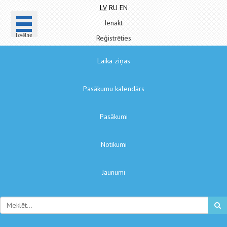
LV
RU
EN
Ienākt
Izvēlne
Reģistrēties
Laika ziņas
Pasākumu kalendārs
Pasākumi
Notikumi
Jaunumi