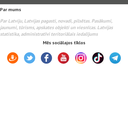
Par mums
Par Latviju, Latvijas pagasti, novadi, pilsētas. Pasākumi,
jaunumi, tūrisms, apskates objekti un viesnīcas. Latvijas
statistika, administratīvi teritoriālais iedalījums
Mēs sociālajos tīklos