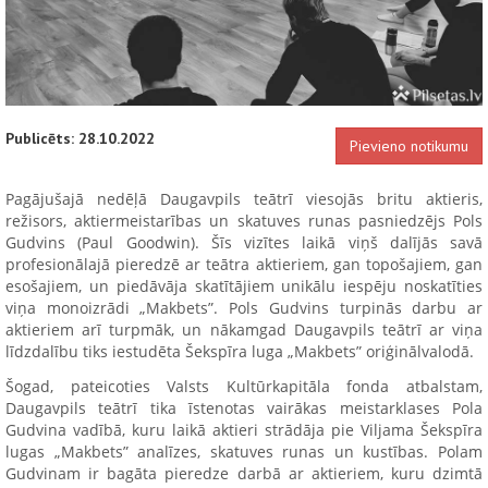
Publicēts: 28.10.2022
Pievieno notikumu
Pagājušajā nedēļā Daugavpils teātrī viesojās britu aktieris,
režisors, aktiermeistarības un skatuves runas pasniedzējs Pols
Gudvins (Paul Goodwin). Šīs vizītes laikā viņš dalījās savā
profesionālajā pieredzē ar teātra aktieriem, gan topošajiem, gan
esošajiem, un piedāvāja skatītājiem unikālu iespēju noskatīties
viņa monoizrādi „Makbets”. Pols Gudvins turpinās darbu ar
aktieriem arī turpmāk, un nākamgad Daugavpils teātrī ar viņa
līdzdalību tiks iestudēta Šekspīra luga „Makbets” oriģinālvalodā.
Šogad, pateicoties Valsts Kultūrkapitāla fonda atbalstam,
Daugavpils teātrī tika īstenotas vairākas meistarklases Pola
Gudvina vadībā, kuru laikā aktieri strādāja pie Viljama Šekspīra
lugas „Makbets” analīzes, skatuves runas un kustības. Polam
Gudvinam ir bagāta pieredze darbā ar aktieriem, kuru dzimtā