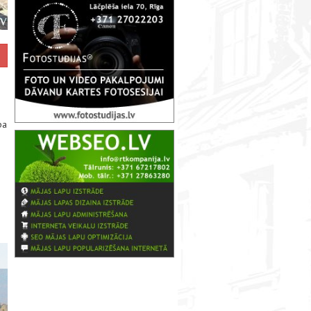
pa
Izstādes ”Starptautiskais folkloras festivāls “Baltica” Latvij