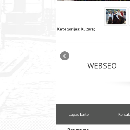
Kategorijas:
Kultūra;
mizācija interneta
WEBSEO
etā Google AdWords
Lapas karte
Kontak
Par mums