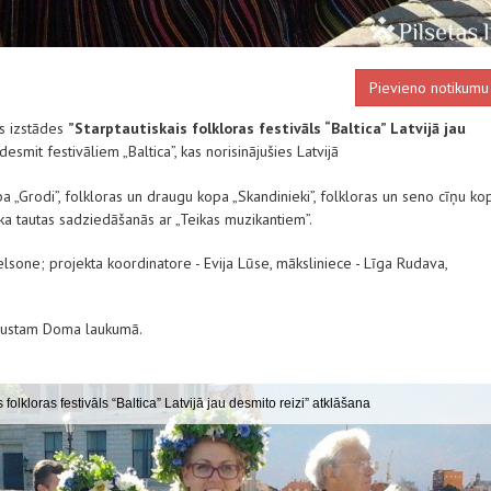
Pievieno notikumu
 i
zstādes
”Starptautiskais folkloras festivāls “Baltica” Latvijā jau
desmit festivāliem „Baltica”, kas norisinājušies Latvijā
pa „Grodi”, folkloras un draugu kopa „Skandinieki”, folkloras un seno cīņu ko
otika tautas sadziedāšanās ar „Teikas muzikantiem”.
elsone; projekta koordinatore - Evija Lūse, māksliniece - Līga Rudava,
ugustam
Doma laukumā.
 folkloras festivāls “Baltica” Latvijā jau desmito reizi” atklāšana