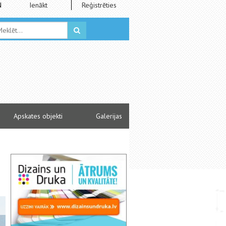
N
Ienākt
Reģistrēties
Apskates objekti
Galerijas
Izstādes ”Starptautiskais folkloras festivāls “Baltica” Latvij