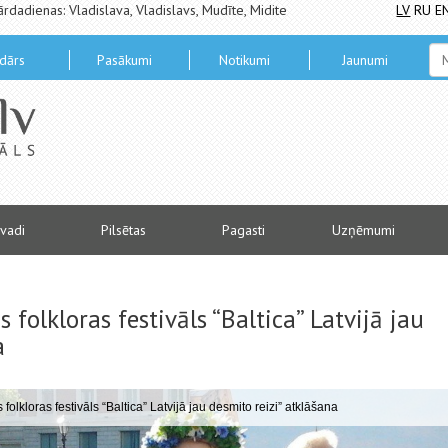
ārdadienas: Vladislava, Vladislavs, Mudīte, Midite
LV
RU
E
dārs
Pasākumi
Notikumi
Jaunumi
vadi
Pilsētas
Pagasti
Uzņēmumi
s folkloras festivāls “Baltica” Latvijā jau
a
 folkloras festivāls “Baltica” Latvijā jau desmito reizi” atklāšana