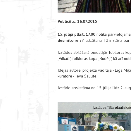
Publicēts: 16.07.2015
15. jūlijā
plkst. 17.00
notika
pārvietojamas
desmito reizi”
atklāšana. Tā
ir stāsts par 
Izstādes atklāšanā
piedalījās folkloras ko
„Vilkači”, folkloras kopa „Budēļi”, kā arī n
Idejas autore, projekta vadītāja - Līga Miķ
kuratore - Ieva Saulīte.
Izstāde apskatāma no 15. jūlija līdz 2. a
eizi” atklāšana
Izstādes ”Starptautiskais