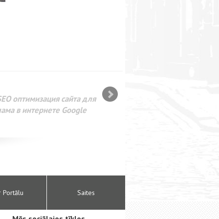
SEO оптимизация сайта для
лама в интернете Google
r Portālu
Saites
Mēs sociālajos tīklos