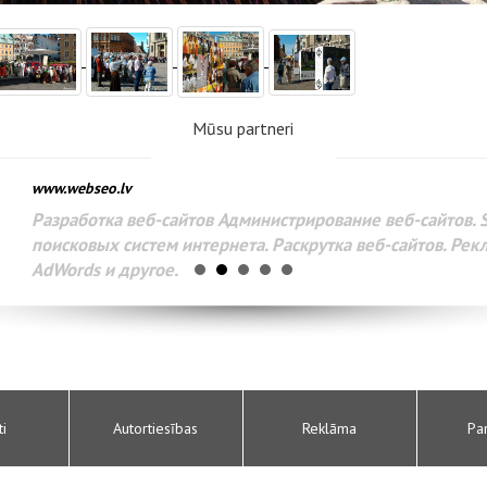
Mūsu partneri
www.webseo.lv
Разработка веб-сайтов Администрирование веб-сайтов. 
поисковых систем интернета. Раскрутка веб-сайтов. Рек
AdWords и другое.
ti
Autortiesības
Reklāma
Pa