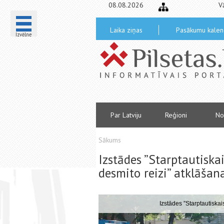
08.08.2026
V
Laika ziņas
Pasākumu kalen
Izvēlne
Par Latviju
Reģioni
No
Sākums
Izstādes ”Starptautiskai
desmito reizi” atklāšan
eizi” atklāšana
Izstādes ”Starptautiskais