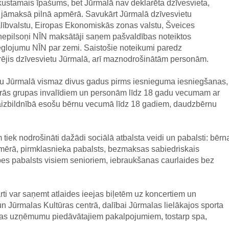
ekustamais īpašums, bet Jūrmalā nav deklarēta dzīvesvieta,
jāmaksā pilnā apmērā. Savukārt Jūrmalā dzīvesvietu
lībvalstu, Eiropas Ekonomiskās zonas valstu, Šveices
s nepilsoņi NĪN maksātāji saņem pašvaldības noteiktos
ieglojumu NĪN par zemi. Saistošie noteikumi paredz
arējis dzīvesvietu Jūrmalā, arī maznodrošinātām personām.
ietu Jūrmalā vismaz divus gadus pirms iesnieguma iesniegšanas,
otrās grupas invalīdiem un personām līdz 18 gadu vecumam ar
 aizbildnībā esošu bērnu vecumā līdz 18 gadiem, daudzbērnu
tiek nodrošināti dažādi sociālā atbalsta veidi un pabalsti: bērn
mērā, pirmklasnieka pabalsts, bezmaksas sabiedriskais
ūpes pabalsts visiem senioriem, iebraukšanas caurlaides bez
rti var saņemt atlaides ieejas biļetēm uz koncertiem un
 Jūrmalas Kultūras centrā, dalībai Jūrmalas lielākajos sporta
ētas uzņēmumu piedāvātajiem pakalpojumiem, tostarp spa,