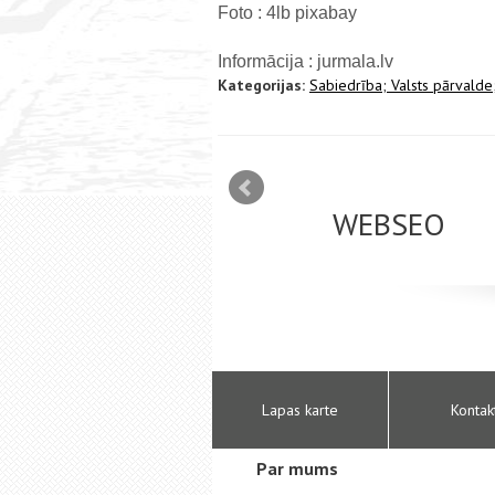
Foto : 4lb pixabay
Informācija : jurmala.lv
Kategorijas:
Sabiedrība;
Valsts pārvalde
mizācija interneta
WEBSEO
etā Google AdWords
Lapas karte
Kontak
Par mums