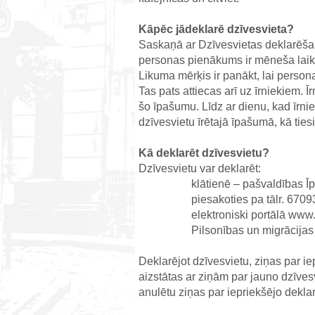
Kāpēc jādeklarē dzīvesvieta?
Saskaņā ar Dzīvesvietas deklarēš
personas pienākums ir mēneša laikā,
Likuma mērķis ir panākt, lai person
Tas pats attiecas arī uz īrniekiem. Ī
šo īpašumu. Līdz ar dienu, kad īrnie
dzīvesvietu īrētajā īpašumā, kā tie
Kā deklarēt dzīvesvietu?
Dzīvesvietu var deklarēt:
klātienē – pašvaldības Ī
piesakoties pa tālr. 670
elektroniski portālā www.l
Pilsonības un migrācijas 
Deklarējot dzīvesvietu, ziņas par ie
aizstātas ar ziņām par jauno dzīvesv
anulētu ziņas par iepriekšējo deklar