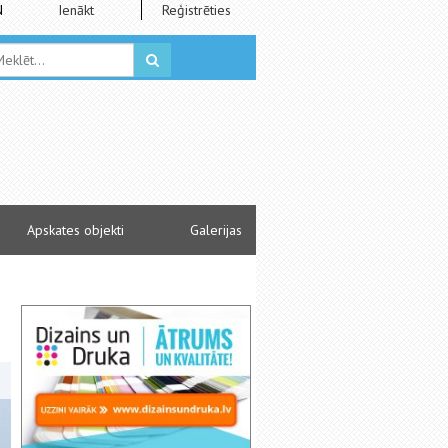
N
Ienākt
Reģistrēties
Apskates objekti
Galerijas
Jūrmalā deklarētajiem iedzīvotājiem būs vair