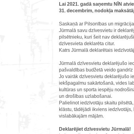
Lai 2021. gadā saņemtu NĪN atvi
31. decembrim, nodokļa maksātāja
Saskaņā ar Pilsonības un migrācijas
Jūrmalā savu dzīvesvietu ir deklarēj
pilsētnieku, kuri šeit nav deklarēju
dzīvesvieta deklarēta citur.
Katrs Jūrmalā deklarētais iedzīvotāj
Jūrmalā dzīvesvietu deklarējušo ie
pašvaldības budžetā veido gandrī
Jo vairāk dzīvesvietu deklarējušo ied
iekšpagalmu sakārtošanā, vides labi
kultūras un sporta iespēju nodroši
un drošības uzlabošanai.
Palielinot iedzīvotāju skaitu pilsēt
klāstu, tādējādi ikviens iedzīvotājs
vislabākajām mājām.
Deklarējiet dzīvesvietu Jūrmalā!