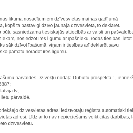
anas likuma nosacījumiem dzīvesvietas maiņas gadījumā
 kopš tā pastāvīgi dzīvo jaunajā dzīvesvietā, to deklarēt.
a būtu sasniedzama tiesiskajās attiecībās ar valsti un pašvaldīb
rniekam, noslēdzot īres līgumu ar īpašnieku, rodas tiesības lietot
ks sāk dzīvot īpašumā, viņam ir tiesības arī deklarēt savu
sisko pamatu norādot īres līgumu.
pašumu pārvaldes Dzīvokļu nodaļā Dubultu prospektā 1, iepriek
93887;
atvija.lv;
lietu pārvaldē.
priekšējo dzīvesvietas adresi Iedzīvotāju reģistrā automātiski tie
ietas adresi. Līdz ar to nav nepieciešams veikt citas darbības, l
ēto dzīvesvietu.