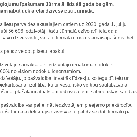
eglojumu īpašumam Jūrmalā, līdz šā gada beigām,
m jābūt deklarētai dzīvesvietai Jūrmalā.
 lietu pārvaldes aktuālajiem datiem uz 2020. gada 1. jūliju
uši 56 696 iedzīvotāji, taču Jūrmalā dzīvo arī liela daļa
ši savu dzīvesvietu, vai arī Jūrmalā ir nekustamais īpašums, bet
s palīdz veidot pilsētu labāku!
dzīvotāju samaksātais iedzīvotāju ienākuma nodoklis
z 60% no visiem nodokļu ieņēmumiem.
zīvotāju, jo pašvaldībai ir vairāk līdzekļu, ko ieguldīt ielu un
ekārtošanā, izglītībā, kultūrvēsturisko vērtību saglabāšanā,
nāšanā, plašākam atbalstam iedzīvotājiem, sabiedriskās kārtības
ā, pašvaldība var palielināt iedzīvotājiem pieejamo priekšrocību
, kurš Jūrmalā deklarējis dzīvesvietu, palīdz veidot Jūrmalu par