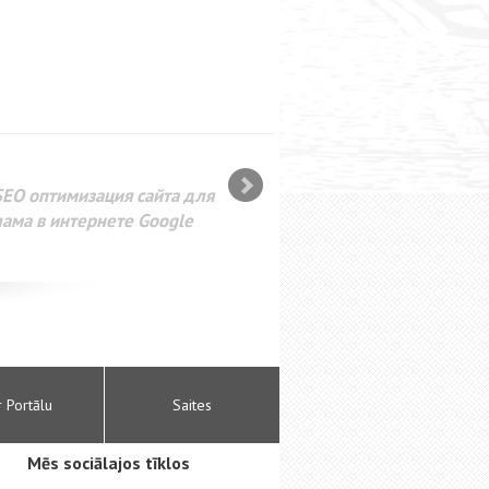
SEO оптимизация сайта для
лама в интернете Google
r Portālu
Saites
Mēs sociālajos tīklos