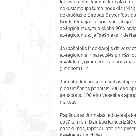
Iedzīvotājiem, kuriem Jūrmalā ir n
nekustamā īpašuma nodoklis (NĪN) 
deklarējušie Eiropas Savienības da
Konfederācijas pilsoņi vai Latvija
atvieglojumus, tajā skaitā 90% atv
atvieglojumus, ja īpašnieks ir dekl
Ja īpašnieks ir deklarējis dzīvesv
atvieglojums ir paredzēts pirmās, 
invaliditāti, ģimenēm, kas audzina
ģimenēm u. c.
Jūrmalā deklarētajiem iedzīvotājiem 
piedzimšanas pabalsts 500 eiro ap
transports, 100 eiro veselības apr
maksas.
Papildus ar Jūrmalas iedzīvotāja ka
pasākumiem Dzintaru koncertzālē un
pasākumos, tāpat arī atlaides pils
kafejnīcās un citviet.