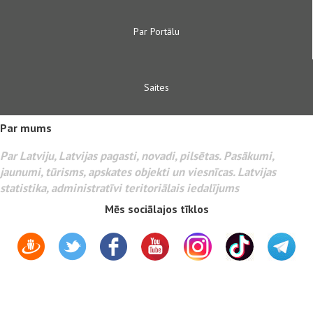
Par Portālu
Saites
Par mums
Par Latviju, Latvijas pagasti, novadi, pilsētas. Pasākumi,
jaunumi, tūrisms, apskates objekti un viesnīcas. Latvijas
statistika, administratīvi teritoriālais iedalījums
Mēs sociālajos tīklos