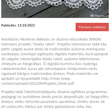
Publicēts: 15.10.2022
Pievieno notikumu
Noslēdzies Rēzeknes Mākslas un dizaina vidusskolas (RMDV)
īstenotais projekts “Dvieļu raksti”. Projekta īstenošanas laikā tika
pētīti Latgalē austie dvieļi kā tradicionālās kultūras mantojuma
sastāvdaļa, izveidojot izglītojošu digitālo materiālu, kurā apkopoti
20 Latgalei raksturīgākie dvieļu raksti, auduma iekārtošanas
zīmējumi un fotogrāfijas. Šī digitālā burtnīca būs noderīga
rokdarbniecēm, kuras pēc tehniskajiem zīmējumiem varēs
izgatavot līdzīgus tradicionālos dvieļus. Plašo materiālu var
apskatīt un lejupielādēt http://rmdv.lv/wp-
content/uploads/2022/09/Projekts_Dvieli.pdf .
Projekta laikā Tekstilizstrādājumu dizaina izglītības programmas
pedagogi un audzēknes devās piecās ekspedīcijās, lai fotografētu
dvieļus, veiktu tehnisko parametru aprakstus, zīmētu skices, kā
arī uzklausītu stāstus par dvieļu gatavošanas laiku, kas,