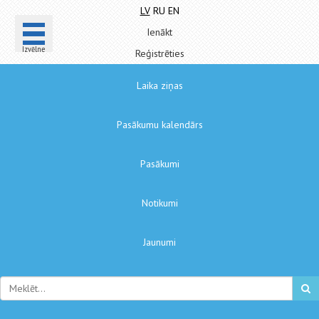
LV
RU
EN
Ienākt
Izvēlne
Reģistrēties
Laika ziņas
Pasākumu kalendārs
Pasākumi
Notikumi
Jaunumi