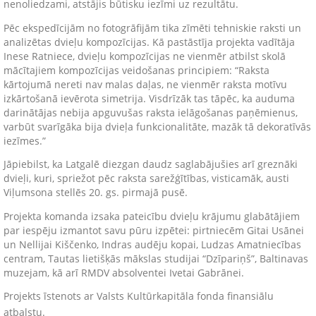
nenoliedzami, atstājis būtisku iezīmi uz rezultātu.
Pēc ekspedīcijām no fotogrāfijām tika zīmēti tehniskie raksti un
analizētas dvieļu kompozīcijas. Kā pastāstīja projekta vadītāja
Inese Ratniece, dvieļu kompozīcijas ne vienmēr atbilst skolā
mācītajiem kompozīcijas veidošanas principiem: “Raksta
kārtojumā nereti nav malas daļas, ne vienmēr raksta motīvu
izkārtošanā ievērota simetrija. Visdrīzāk tas tāpēc, ka auduma
darinātājas nebija apguvušas raksta ielāgošanas paņēmienus,
varbūt svarīgāka bija dvieļa funkcionalitāte, mazāk tā dekoratīvās
iezīmes.”
Jāpiebilst, ka Latgalē diezgan daudz saglabājušies arī greznāki
dvieļi, kuri, spriežot pēc raksta sarežģītības, visticamāk, austi
Viļumsona stellēs 20. gs. pirmajā pusē.
Projekta komanda izsaka pateicību dvieļu krājumu glabātājiem
par iespēju izmantot savu pūru izpētei: pirtniecēm Gitai Usānei
un Nellijai Kiščenko, Indras audēju kopai, Ludzas Amatniecības
centram, Tautas lietišķās mākslas studijai “Dzīpariņš”, Baltinavas
muzejam, kā arī RMDV absolventei Ivetai Gabrānei.
Projekts īstenots ar Valsts Kultūrkapitāla fonda finansiālu
atbalstu.