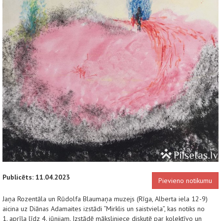
Publicēts: 11.04.2023
Pievieno notikumu
Jaņa Rozentāla un Rūdolfa Blaumaņa muzejs (Rīga, Alberta iela 12-9)
aicina uz Diānas Adamaites izstādi “Mirklis un saistviela”, kas notiks no
1. aprīļa līdz 4. jūnijam. Izstādē māksliniece diskutē par kolektīvo un