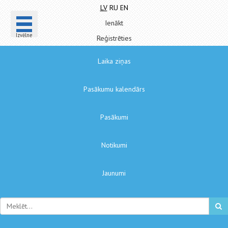
LV
RU
EN
Ienākt
Izvēlne
Reģistrēties
Laika ziņas
Pasākumu kalendārs
Pasākumi
Notikumi
Jaunumi