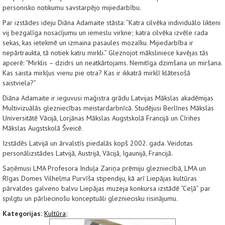
personisko notikumu savstarpējo mijiedarbību.
Par izstādes ideju Diāna Adamaite stāsta: “Katra cilvēka individuālo likteni
vij bezgalīga nosacījumu un iemeslu virkne; katra cilvēka izvēle rada
sekas, kas ietekmē un izmaina pasaules mozaīku. Mijiedarbība ir
nepārtraukta, tā notiek katru mirkli.” Gleznojot māksliniece kavējas tās
apcerē: “Mirklis – dzidrs un neatkārtojams. Nemitīga dzimšana un miršana.
Kas saista mirkļus vienu pie otra? Kas ir ikkatrā mirklī klātesošā
saistviela?”
Diāna Adamaite ir ieguvusi maģistra grādu Latvijas Mākslas akadēmijas
Multivizuālās glezniecības meistardarbnīcā. Studējusi Berlīnes Mākslas
Universitātē Vācijā, Lorjānas Mākslas Augstskolā Francijā un Cīrihes
Mākslas Augstskolā Šveicē.
Izstādēs Latvijā un ārvalstīs piedalās kopš 2002. gada. Veidotas
personālizstādes Latvijā, Austrijā, Vācijā, Igaunijā, Francijā.
Saņēmusi LMA Profesora Induļa Zariņa prēmiju glezniecībā, LMA un
Rīgas Domes Vilhelma Purvīša stipendiju, kā arī Liepājas kultūras
pārvaldes galveno balvu Liepājas muzeja konkursa izstādē “Ceļā” par
spilgtu un pārliecinošu konceptuāli glezniecisku risinājumu.
Kategorijas:
Kultūra;