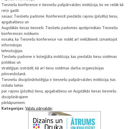
Tiesnešu konference ir tiesnešu pašpārvaldes institūcija, ko ne retāk kā
reizi gadā
sasauc Tieslietu padome. Konferencē piedalās rajonu (pilsētu) tiesu,
apgabaltiesu un
Augstākās tiesas tiesneši. Tieslietu padomes apstiprinātais Tiesnešu
konferences nolikums
nosaka, ka Tiesnešu konference var notikt arī neklātienē, izmantojot
informācijas
tehnoloģijas.
Tieslietu padome ir koleģiāla institūcija, kas piedalās tiesu sistēmas
politikas un
stratēģijas izstrādē, kā arī tiesu sistēmas darba organizācijas
pilnveidošanā.
Tiesnešu disciplinārkolēģija ir tiesnešu pašpārvaldes institūcija, kas
izskata lietas
par rajonu (pilsētu) tiesu, apgabaltiesu un Augstākās tiesas tiesnešu
disciplinārajiem
pārkāpumiem.
Kategorijas:
Valsts pārvalde;