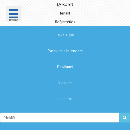
LV
RU
EN
Ienākt
Izvēlne
Reģistrēties
Laika ziņas
Pasākumu kalendārs
Pasākumi
Notikumi
Jaunumi