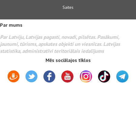
Saites
Par mums
Par Latviju, Latvijas pagasti, novadi, pilsētas. Pasākumi,
jaunumi, tūrisms, apskates objekti un viesnīcas. Latvijas
statistika, administratīvi teritoriālais iedalījums
Mēs sociālajos tīklos