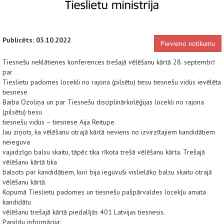
Publicēts: 03.10.2022
Pievieno notikumu
Tiesnešu neklātienes konferences trešajā vēlēšanu kārtā 28. septembrī
par
Tieslietu padomes locekli no rajona (pilsētu) tiesu tiesnešu vidus ievēlēta
tiesnese
Baiba Ozoliņa un par Tiesnešu disciplinārkolēģijas locekli no rajona
(pilsētu) tiesu
tiesnešu vidus – tiesnese Aija Reitupe.
Jau ziņots, ka vēlēšanu otrajā kārtā neviens no izvirzītajiem kandidātiem
neieguva
vajadzīgo balsu skaitu, tāpēc tika rīkota trešā vēlēšanu kārta. Trešajā
vēlēšanu kārtā tika
balsots par kandidātiem, kuri bija ieguvuši vislielāko balsu skaitu otrajā
vēlēšanu kārtā.
Kopumā Tieslietu padomes un tiesnešu pašpārvaldes locekļu amata
kandidātu
vēlēšanu trešajā kārtā piedalījās 401 Latvijas tiesnesis.
Papildu informācija: