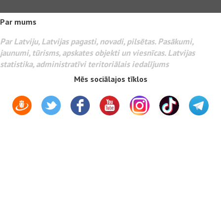
Par mums
Par Latviju, Latvijas pagasti, novadi, pilsētas. Pasākumi,
jaunumi, tūrisms, apskates objekti un viesnīcas. Latvijas
statistika, administratīvi teritoriālais iedalījums
Mēs sociālajos tīklos