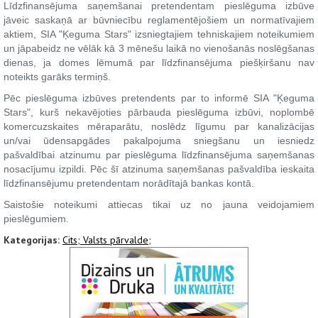
Līdzfinansējuma saņemšanai pretendentam pieslēguma izbūve
jāveic saskaņā ar būvniecību reglamentējošiem un normatīvajiem
aktiem, SIA "Ķeguma Stars" izsniegtajiem tehniskajiem noteikumiem
un jāpabeidz ne vēlāk kā 3 mēnešu laikā no vienošanās noslēgšanas
dienas, ja domes lēmumā par līdzfinansējuma piešķiršanu nav
noteikts garāks termiņš.
Pēc pieslēguma izbūves pretendents par to informē SIA "Ķeguma
Stars", kurš nekavējoties pārbauda pieslēguma izbūvi, noplombē
komercuzskaites mēraparātu, noslēdz līgumu par kanalizācijas
un/vai ūdensapgādes pakalpojuma sniegšanu un iesniedz
pašvaldībai atzinumu par pieslēguma līdzfinansējuma saņemšanas
nosacījumu izpildi. Pēc šī atzinuma saņemšanas pašvaldība ieskaita
līdzfinansējumu pretendentam norādītajā bankas kontā.
Saistošie noteikumi attiecas tikai uz no jauna veidojamiem
pieslēgumiem.
Kategorijas:
Cits;
Valsts pārvalde;