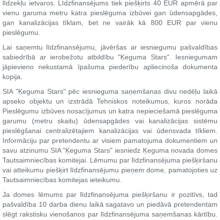
līdzekļu ietvaros. Līdzfinansējums tiek piešķirts 40 EUR apmērā par
vienu garuma metru katra pieslēguma izbūvei gan ūdensapgādes,
gan kanalizācijas tīklam, bet ne vairāk kā 800 EUR par vienu
pieslēgumu.
Lai saņemtu līdzfinansējumu, jāvēršas ar iesniegumu pašvaldības
sabiedrībā ar ierobežotu atbildību "Ķeguma Stars". Iesniegumam
jāpievieno nekustamā īpašuma piederību apliecinoša dokumenta
kopija.
SIA "Ķeguma Stars" pēc iesnieguma saņemšanas divu nedēļu laikā
apseko objektu un izstrādā Tehniskos noteikumus, kuros norāda
Pieslēgumu izbūves nosacījumus un katra nepieciešamā pieslēguma
garumu (metru skaitu) ūdensapgādes vai kanalizācijas sistēmu
pieslēgšanai centralizētajiem kanalizācijas vai ūdensvada tīkliem.
Informāciju par pretendentu ar visiem pamatojuma dokumentiem un
savu atzinumu SIA "Ķeguma Stars" iesniedz Ķeguma novada domes
Tautsaimniecības komitejai. Lēmumu par līdzfinansējuma piešķiršanu
vai atteikumu piešķirt līdzfinansējumu pieņem dome, pamatojoties uz
Tautsaimniecības komitejas ieteikumu.
Ja domes lēmums par līdzfinansējuma piešķiršanu ir pozitīvs, tad
pašvaldība 10 darba dienu laikā sagatavo un piedāvā pretendentam
slēgt rakstisku vienošanos par līdzfinansējuma saņemšanas kārtību.