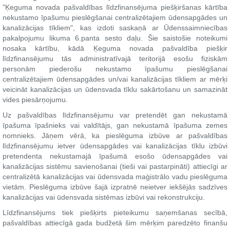
"Ķeguma novada pašvaldības līdzfinansējuma piešķiršanas kārtība
nekustamo īpašumu pieslēgšanai centralizētajiem ūdensapgādes un
kanalizācijas tīkliem", kas izdoti saskaņā ar Ūdenssaimniecības
pakalpojumu likuma 6.panta sesto daļu. Šie saistošie noteikumi
nosaka kārtību, kādā Ķeguma novada pašvaldība piešķir
līdzfinansējumu tās administratīvajā teritorijā esošu fiziskām
personām piederošu nekustamo īpašumu pieslēgšanai
centralizētajiem ūdensapgādes un/vai kanalizācijas tīkliem ar mērķi
veicināt kanalizācijas un ūdensvada tīklu sakārtošanu un samazināt
vides piesārņojumu.
Uz pašvaldības līdzfinansējumu var pretendēt gan nekustamā
īpašuma īpašnieks vai valdītājs, gan nekustamā īpašuma zemes
nomnieks. Jāņem vērā, ka pieslēguma izbūve ar pašvaldības
līdzfinansējumu ietver ūdensapgādes vai kanalizācijas tīklu izbūvi
pretendenta nekustamajā īpašumā esošo ūdensapgādes vai
kanalizācijas sistēmu savienošanai (tieši vai pastarpināti) attiecīgi ar
centralizētā kanalizācijas vai ūdensvada maģistrālo vadu pieslēguma
vietām. Pieslēguma izbūve šajā izpratnē neietver iekšējās sadzīves
kanalizācijas vai ūdensvada sistēmas izbūvi vai rekonstrukciju.
Līdzfinansējums tiek piešķirts pieteikumu saņemšanas secībā,
pašvaldības attiecīgā gada budžetā šim mērķim paredzēto finanšu