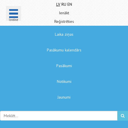
LV
RU
EN
Ienākt
Izvēlne
Reģistrēties
Laika ziņas
Pasākumu kalendārs
Pasākumi
Notikumi
Jaunumi