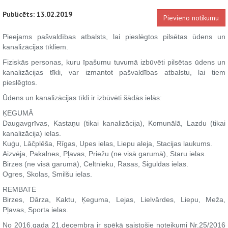
Publicēts: 13.02.2019
Pievieno notikumu
Pieejams pašvaldības atbalsts, lai pieslēgtos pilsētas ūdens un
kanalizācijas tīkliem.
Fiziskās personas, kuru īpašumu tuvumā izbūvēti pilsētas ūdens un
kanalizācijas tīkli, var izmantot pašvaldības atbalstu, lai tiem
pieslēgtos.
Ūdens un kanalizācijas tīkli ir izbūvēti šādās ielās:
ĶEGUMĀ
Daugavgrīvas, Kastaņu (tikai kanalizācija), Komunālā, Lazdu (tikai
kanalizācija) ielas.
Kuģu, Lāčplēša, Rīgas, Upes ielas, Liepu aleja, Stacijas laukums.
Aizvēja, Pakalnes, Pļavas, Priežu (ne visā garumā), Staru ielas.
Birzes (ne visā garumā), Celtnieku, Rasas, Siguldas ielas.
Ogres, Skolas, Smilšu ielas.
REMBATĒ
Birzes, Dārza, Kaktu, Ķeguma, Lejas, Lielvārdes, Liepu, Meža,
Pļavas, Sporta ielas.
No 2016.gada 21.decembra ir spēkā saistošie noteikumi Nr.25/2016