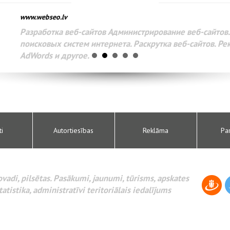
www.webseo.lv
Разработка веб-сайтов Администрирование веб-сайтов. 
поисковых систем интернета. Раскрутка веб-сайтов. Рек
AdWords и другое.
ti
Autortiesības
Reklāma
Pa
novadi, pilsētas. Pasākumi, jaunumi, tūrisms, apskates
tatistika, administratīvi teritoriālais iedalījums