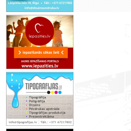
Aicinām pieteikties Bonsai meistar