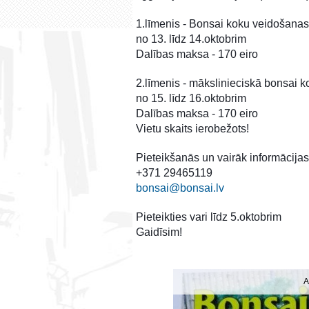
1.līmenis - Bonsai koku veidošana
no 13. līdz 14.oktobrim
Dalības maksa - 170 eiro
2.līmenis - mākslinieciskā bonsai 
no 15. līdz 16.oktobrim
Dalības maksa - 170 eiro
Vietu skaits ierobežots!
Pieteikšanās un vairāk informācijas
+371 29465119
bonsai@bonsai.lv
Pieteikties vari līdz 5.oktobrim
Gaidīsim!
A