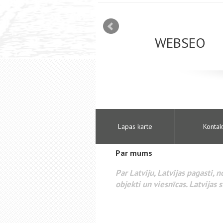
mizācija interneta
WEBSEO
etā Google AdWords
Lapas karte
Kontak
Par mums
Par Latviju, Latvijas pagasti, 
objekti un viesnīcas. Latvijas s