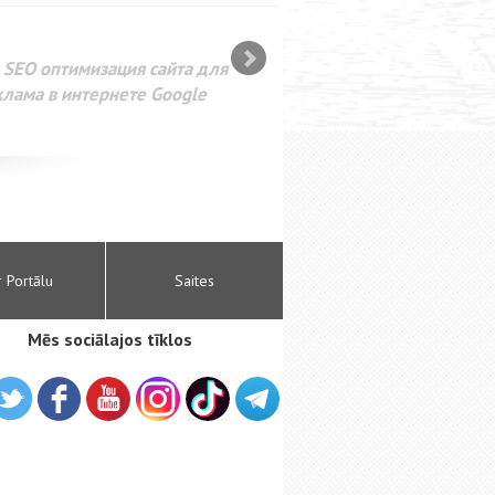
SEO оптимизация сайта для
лама в интернете Google
r Portālu
Saites
Mēs sociālajos tīklos