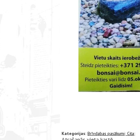
Kategorijas:
Brīvdabas pasākumi;
Cita;
Atrašanās vieta kartē