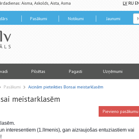
ārdadienas: Aisma, Askolds, Aista, Asma
LV
RU
E
dārs
Pasākumi
Notikumi
Jaunumi
vadi
Pilsētas
Pagasti
Uzņēmumi
Pasākumi
Aicinām pieteikties Bonsai meistarklasēm
nsai meistarklasēm
Pievieno pasākumu
klasēm.
n interesentiem (1.līmenis), gan aizraujošas entuziastiem vai
!