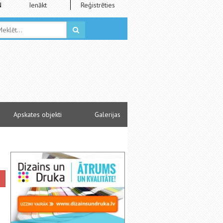
N
Ienākt
Reģistrēties
Apskates objekti
Galerijas