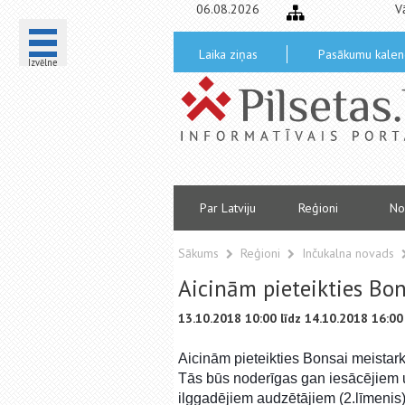
06.08.2026
V
Laika ziņas
Pasākumu kalen
Izvēlne
Par Latviju
Reģioni
No
Sākums
Reģioni
Inčukalna novads
Aicinām pieteikties Bo
13.10.2018 10:00 līdz 14.10.2018 16:00
Aicinām pieteikties Bonsai meistar
Tās būs noderīgas gan iesācējiem u
ilggadējiem audzētājiem (2.līmenis)