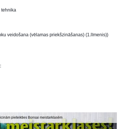
s tehnika
koku veidošana (vēlamas priekšzināšanas) (1.līmenis))
:
icinām pieteikties Bonsai meistarklasēm