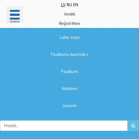
LV
RU
EN
Ienākt
Izvēlne
Reģistrēties
Laika ziņas
Pasākumu kalendārs
Pasākumi
Notikumi
Jaunumi