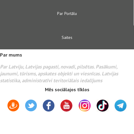
Par Portālu
Saites
Par mums
Par Latviju, Latvijas pagasti, novadi, pilsētas. Pasākumi,
jaunumi, tūrisms, apskates objekti un viesnīcas. Latvijas
statistika, administratīvi teritoriālais iedalījums
Mēs sociālajos tīklos