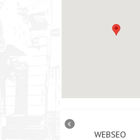
mizācija interneta
WEBSEO
etā Google AdWords