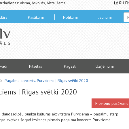
ārdadienas: Aisma, Askolds, Aista, Asma
LV
RU
E
dārs
Pasākumi
Notikumi
Jaunumi
vadi
Pilsētas
Pagasti
Uzņēmumi
Pagalma koncerts. Purvciems | Rīgas svētki 2020
ciems | Rīgas svētki 2020
Pievieno pasākumu
li daudzsološu punktu kultūras aktivitātēm Purvciemā – pagalmu starp
Rīgas svētkos šogad izskanēs pirmais pagalma koncerts Purvciemā.