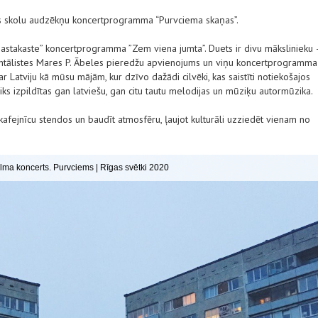
s skolu audzēkņu koncertprogramma “Purvciema skaņas”.
astakaste” koncertprogramma ”Zem viena jumta”. Duets ir divu mākslinieku 
entālistes Mares P. Ābeles pieredžu apvienojums un viņu koncertprogramma
 Latviju kā mūsu mājām, kur dzīvo dažādi cilvēki, kas saistīti notiekošajos
iks izpildītas gan latviešu, gan citu tautu melodijas un mūziķu autormūzika.
afejnīcu stendos un baudīt atmosfēru, ļaujot kulturāli uzziedēt vienam no
ma koncerts. Purvciems | Rīgas svētki 2020