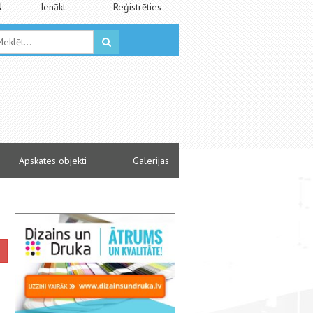
N
Ienākt
Reģistrēties
Apskates objekti
Galerijas