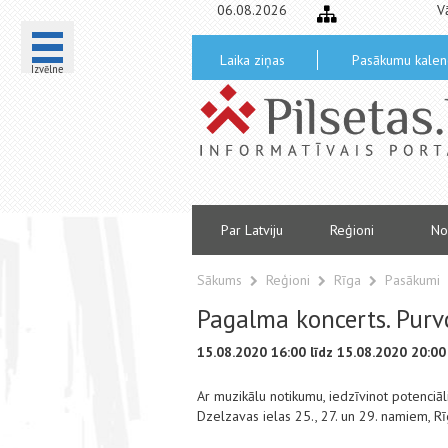
06.08.2026
V
Laika ziņas
Pasākumu kalen
Izvēlne
Par Latviju
Reģioni
No
Sākums
Reģioni
Rīga
Pasākumi
Pagalma koncerts. Purv
15.08.2020 16:00 līdz 15.08.2020 20:00
Ar muzikālu notikumu, iedzīvinot potenciā
Dzelzavas ielas 25., 27. un 29. namiem, 