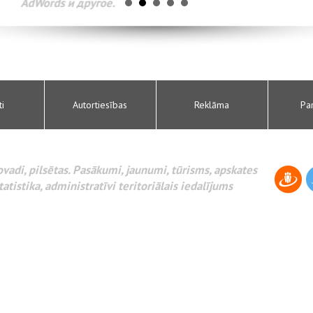
AdWords и другое.
ti
Autortiesības
Reklāma
Pa
novadi, pilsētas. Pasākumi, jaunumi, tūrisms, apskates
tatistika, administratīvi teritoriālais iedalījums