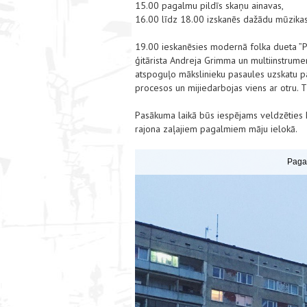
15.00 pagalmu pildīs skaņu ainavas,
16.00 līdz 18.00 izskanēs dažādu mūzika
19.00 ieskanēsies modernā folka dueta ”P
ģitārista Andreja Grimma un multiinstrum
atspoguļo mākslinieku pasaules uzskatu par
procesos un mijiedarbojas viens ar otru. T
Pasākuma laikā būs iespējams veldzēties k
rajona zaļajiem pagalmiem māju ielokā.
Pagal