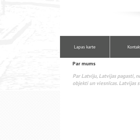
Lapas karte
Kontak
Par mums
Par Latviju, Latvijas pagasti, 
objekti un viesnīcas. Latvijas s