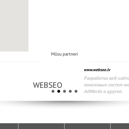
Mūsu partneri
www.webseo.lv
Разработка веб-сайтов Администрирование веб-сайтов. 
поисковых систем интернета. Раскрутка веб-сайтов. Рек
AdWords и другое.