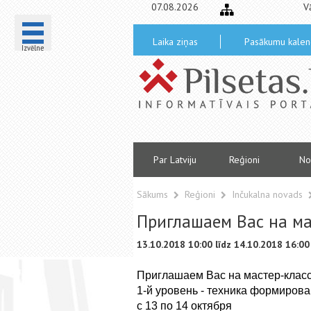
07.08.2026
V
Laika ziņas
Pasākumu kalen
Izvēlne
Par Latviju
Reģioni
No
Sākums
Reģioni
Inčukalna novads
Приглашаем Вас на м
13.10.2018 10:00 līdz 14.10.2018 16:00
Приглашаем Вас на мастер-кла
1-й уровень - техника формиров
с 13 по 14 октября