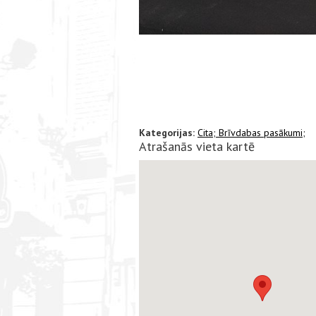
Kategorijas:
Cita;
Brīvdabas pasākumi;
Atrašanās vieta kartē