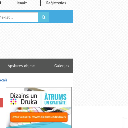
N
Ienākt
Reģistrēties
Apskates objekti
Galerijas
нсай