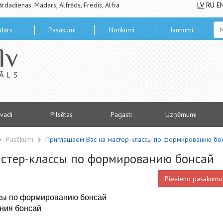
ārdadienas: Madars, Alfrēds, Fredis, Alfra
LV
RU
E
dārs
Pasākumi
Notikumi
Jaunumi
vadi
Pilsētas
Pagasti
Uzņēmumi
Pasākumi
Приглашаем Вас на мастер-классы по формированию бо
астер-классы по формированию бонсай
Pievieno pasākumu
ссы по формированию бонсай
ания бонсай