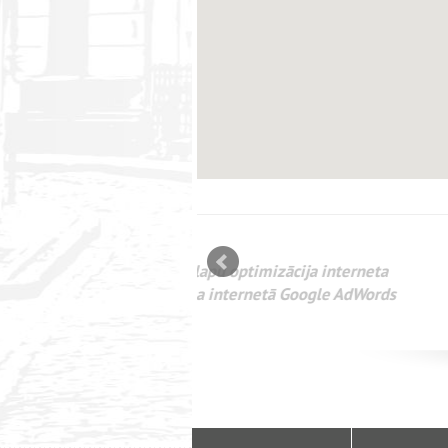
mizācija interneta
WEBSEO
etā Google AdWords