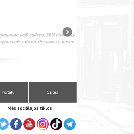
SEO оптимизация сайта для
лама в интернете Google
r Portālu
Saites
Mēs sociālajos tīklos