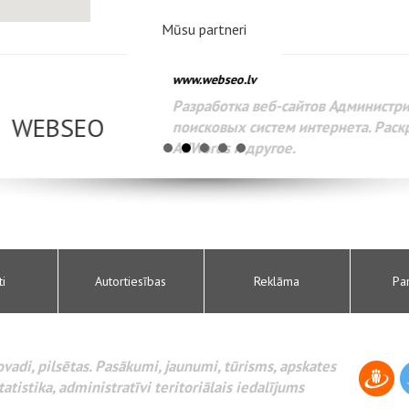
Mūsu partneri
www.webseo.lv
Разработка веб-сайтов Администрирование веб-сайтов. 
поисковых систем интернета. Раскрутка веб-сайтов. Рек
AdWords и другое.
ti
Autortiesības
Reklāma
Pa
novadi, pilsētas. Pasākumi, jaunumi, tūrisms, apskates
tatistika, administratīvi teritoriālais iedalījums