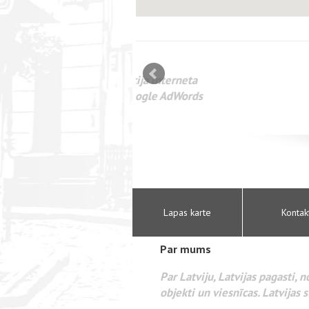
mizācija interneta
WEBSEO
etā Google AdWords
Lapas karte
Kontak
Par mums
Par Latviju, Latvijas pagasti, 
objekti un viesnīcas. Latvijas s