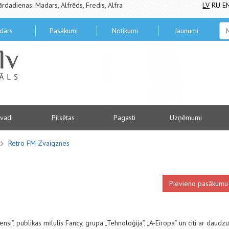
ārdadienas: Madars, Alfrēds, Fredis, Alfra
LV
RU
E
dārs
Pasākumi
Notikumi
Jaunumi
vadi
Pilsētas
Pagasti
Uzņēmumi
Retro FM Zvaigznes
Pievieno pasākumu
nsi”, publikas mīlulis Fancy, grupa „Tehnoloģija”, „A-Eiropa” un citi ar daudzu