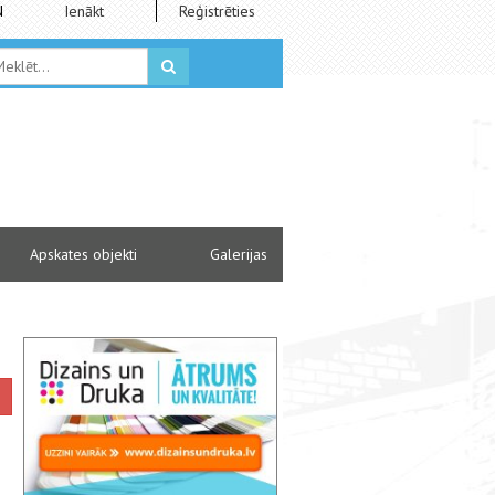
N
Ienākt
Reģistrēties
Apskates objekti
Galerijas