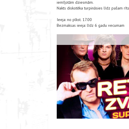
iemīļotām dziesmām.
Nakts diskotēka turpināsies līdz pašam rīt
Ieeja: no plkst. 17.00
Bezmaksas ieeja: līdz 6 gadu vecumam