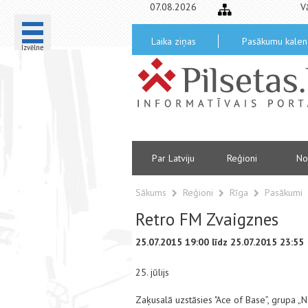
07.08.2026
V
Laika ziņas
Pasākumu kalen
Izvēlne
Par Latviju
Reģioni
No
Sākums
Reģioni
Rīga
Pasākumi
Retro FM Zvaigznes
25.07.2015 19:00 līdz 25.07.2015 23:55
25. jūlijs
Zaķusalā uzstāsies "Ace of Base”, grupa „Ne