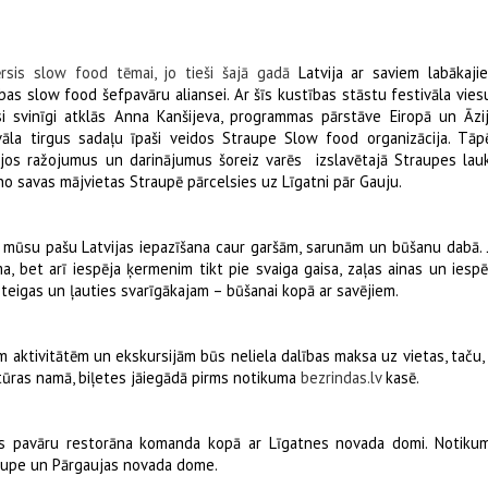
rsis slow food tēmai, jo tieši šajā gadā
Latvija ar saviem labākaji
as slow food šefpavāru aliansei. Ar šīs kustības stāstu festivāla vies
si svinīgi atklās Anna Kanšijeva, programmas pārstāve Eiropā un Āzij
āla tirgus sadaļu īpaši veidos Straupe Slow food organizācija. Tāp
tējos ražojumus un darinājumus šoreiz varēs izslavētajā Straupes lau
i no savas mājvietas Straupē pārcelsies uz Līgatni pār Gauju.
va mūsu pašu Latvijas iepazīšana caur garšām, sarunām un būšanu dabā. 
, bet arī iespēja ķermenim tikt pie svaiga gaisa, zaļas ainas un iespē
steigas un ļauties svarīgākajam – būšanai kopā ar savējiem.
m aktivitātēm un ekskursijām būs neliela dalības maksa uz vietas, taču, 
tūras namā, biļetes jāiegādā pirms notikuma
bezrindas.lv
kasē.
īs pavāru restorāna komanda kopā ar Līgatnes novada domi. Notiku
raupe un Pārgaujas novada dome.