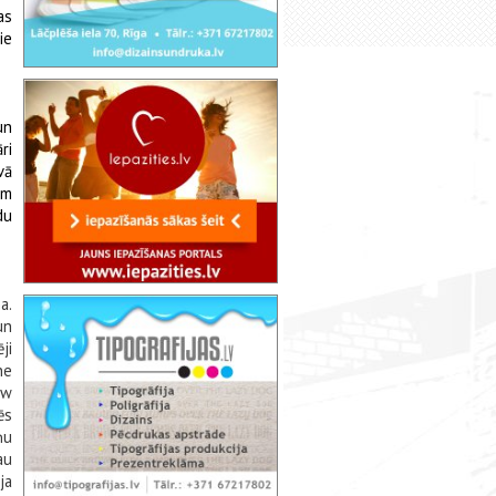
as
ie
un
ri
vā
em
du
a.
un
ji
ne
ow
ēs
ņu
au
ja