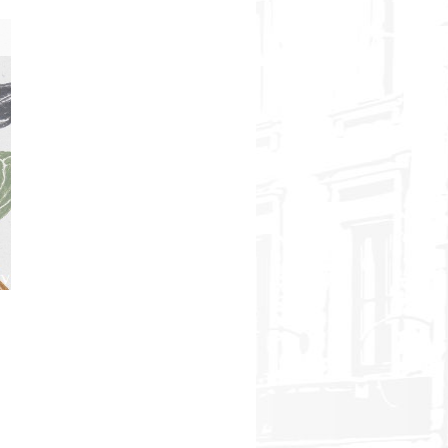
Šefpavāri Dreibants un Sirmais Līgatnē rīko izzinošu festivālu ģimenēm un