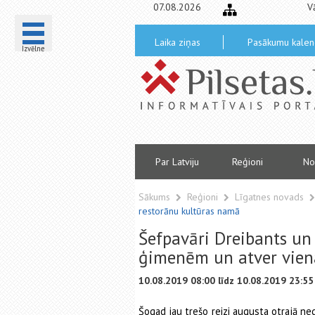
07.08.2026
V
Laika ziņas
Pasākumu kalen
Izvēlne
Par Latviju
Reģioni
No
Sākums
Reģioni
Līgatnes novads
restorānu kultūras namā
Šefpavāri Dreibants un 
ģimenēm un atver vien
10.08.2019 08:00 līdz 10.08.2019 23:55
Šogad jau trešo reizi augusta otrajā ne