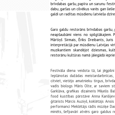
brīvdabas garšu, papīra un sarunu festi
dabu, garšas un cilvēkus varēs gan lieli
galdi un radītas mūsdienu latvieša dzīr
Garo galdu restorāns brīvdabas garšu, 
neapšaubāmi viens no spilgtākajiem. P
Mārtiņš Sirmais, Ēriks Dreibants, Jur
interpretācijā par mūsdienu Latvijas vir
muzikantiem skandējot dziesmas, kult
restorānu kultūras namā jāiegādā ieprie
Festivāla diena veidota tā, lai jēgpil
Ieplānotas dažādas meistardarbnīcas,
citviet, vietējo amatnieku tirgus, brīv
vadīs biologs Māris Olte, ar saviem s
Garklāva, grafikas dizaineris Miķelis 
food kustības pārstāve Anna Kanšijeva
ģitārists Mārcis Auziņš, koklētājs Ansi
performanci Meklētājs rādīs mūziķe Dac
minēts, šefpavāri atvērs garo galdus 