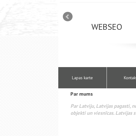
mizācija interneta
WEBSEO
etā Google AdWords
Lapas karte
Kontak
Par mums
Par Latviju, Latvijas pagasti, 
objekti un viesnīcas. Latvijas s