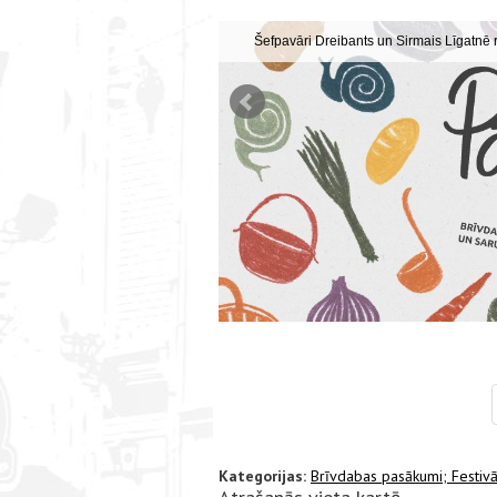
dienas restorānu kultūras namā
Šefpavāri Dreibants un Sirmais Līgatnē 
Kategorijas:
Brīvdabas pasākumi;
Festivā