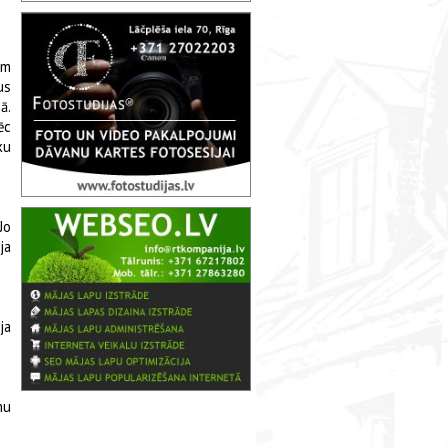
em
us
ā.
ēc
ku
Jo
ja
ja
mu