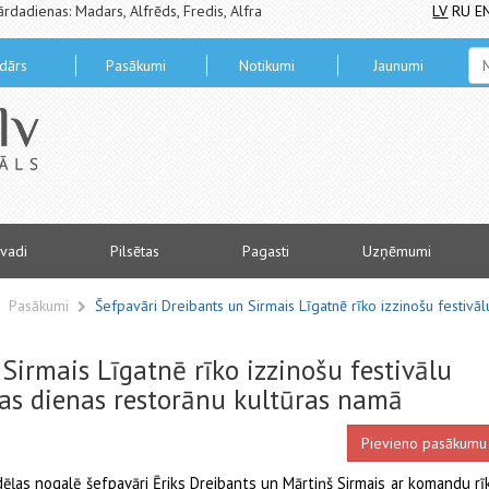
ārdadienas: Madars, Alfrēds, Fredis, Alfra
LV
RU
E
dārs
Pasākumi
Notikumi
Jaunumi
vadi
Pilsētas
Pagasti
Uzņēmumi
Pasākumi
Šefpavāri Dreibants un Sirmais Līgatnē rīko izzinošu festiv
Sirmais Līgatnē rīko izzinošu festivālu
as dienas restorānu kultūras namā
Pievieno pasākumu
dēļas nogalē šefpavāri Ēriks Dreibants un Mārtiņš Sirmais ar komandu rī