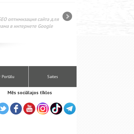
SEO оптимизация сайта для
лама в интернете Google
r Portālu
Saites
Mēs sociālajos tīklos