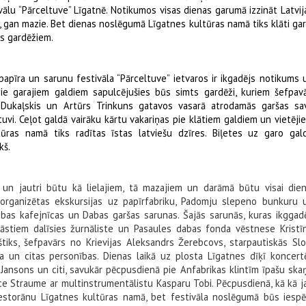
vālu “Pārceltuve” Līgatnē. Notikumos visas dienas garumā izzināt Latvij
e, gan mazie. Bet dienas noslēgumā Līgatnes kultūras namā tiks klāti gar
es gardēžiem.
papīra un sarunu festivāla “Pārceltuve” ietvaros ir ikgadējs notikums 
ie garajiem galdiem sapulcējušies būs simts gardēži, kuriem šefpavā
is Dukaļskis un Artūrs Trinkuns gatavos vasarā atrodamās garšas sa
tuvi. Ceļot galdā vairāku kārtu vakariņas pie klātiem galdiem un vietēji
ūras namā tiks radītas īstas latviešu dzīres. Biļetes uz garo gal
kš.
ni un jautri būtu kā lielajiem, tā mazajiem un darāmā būtu visai dien
 organizētas ekskursijas uz papīrfabriku, Padomju slepeno bunkuru 
dabas kafejnīcas un Dabas garšas sarunas. Šajās sarunās, kuras ikggadē
tāstiem dalīsies žurnāliste un Pasaules dabas fonda vēstnese Kristī
Baštiks, šefpavārs no Krievijas Aleksandrs Žerebcovs, starpautiskās Sl
 un citas personības. Dienas laikā uz plosta Līgatnes dīķī koncert
s Jansons un citi, savukār pēcpusdienā pie Anfabrikas klintīm īpašu ska
e Straume ar multinstrumentālistu Kasparu Tobi. Pēcpusdienā, kā kā j
restorānu Līgatnes kultūras namā, bet festivāla noslēgumā būs iespē