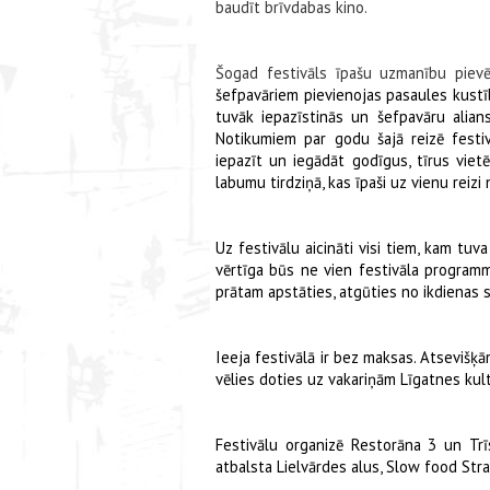
baudīt brīvdabas kino.
Šogad festivāls īpašu uzmanību pievē
šefpavāriem pievienojas pasaules kustīb
tuvāk iepazīstinās un šefpavāru alian
Notikumiem par godu šajā reizē festiv
iepazīt un iegādāt godīgus, tīrus vie
labumu tirdziņā, kas īpaši uz vienu reiz
Uz festivālu aicināti visi tiem, kam tu
vērtīga būs ne vien festivāla programma
prātam apstāties, atgūties no ikdienas 
Ieeja festivālā ir bez maksas. Atsevišķā
vēlies doties uz vakariņām Līgatnes kul
Festivālu organizē Restorāna 3 un Tr
atbalsta Lielvārdes alus, Slow food St