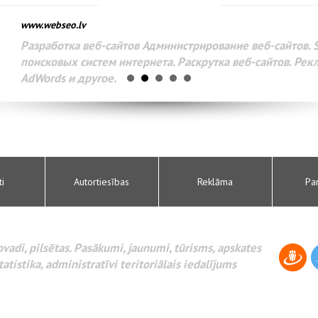
www.webseo.lv
Разработка веб-сайтов Администрирование веб-сайтов. 
поисковых систем интернета. Раскрутка веб-сайтов. Рек
AdWords и другое.
ti
Autortiesības
Reklāma
Pa
novadi, pilsētas. Pasākumi, jaunumi, tūrisms, apskates
tatistika, administratīvi teritoriālais iedalījums