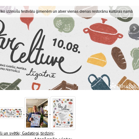
rīko izzinošu festivālu ģimenēm un atver vienas dienas restorānu kultūras namā
li un svētki;
Gadatirgi, tirdziņi;