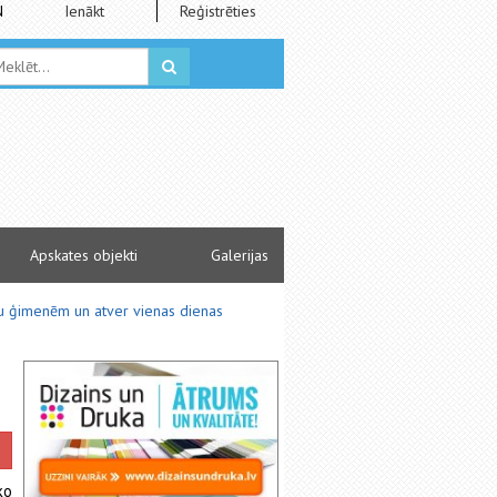
N
Ienākt
Reģistrēties
Apskates objekti
Galerijas
ālu ģimenēm un atver vienas dienas
ko