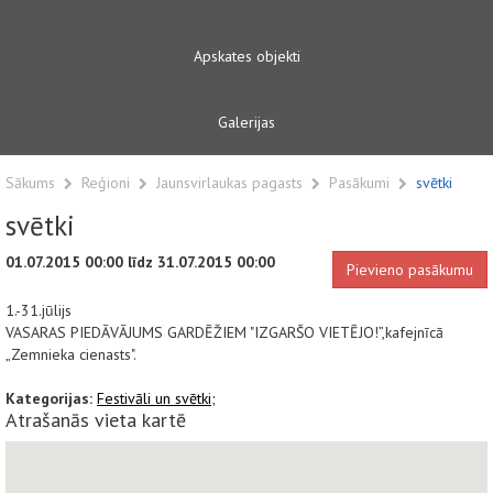
Apskates objekti
Galerijas
Sākums
Reģioni
Jaunsvirlaukas pagasts
Pasākumi
svētki
svētki
01.07.2015 00:00 līdz 31.07.2015 00:00
Pievieno pasākumu
1.-31.jūlijs
VASARAS PIEDĀVĀJUMS GARDĒŽIEM "IZGARŠO VIETĒJO!”,kafejnīcā
„Zemnieka cienasts".
Kategorijas:
Festivāli un svētki;
Atrašanās vieta kartē