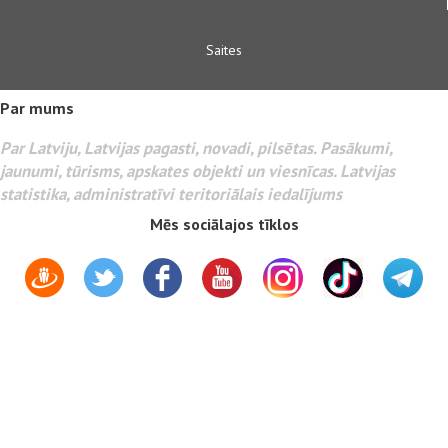
Saites
Par mums
Par Latviju, Latvijas pagasti, novadi, pilsētas. Pasākumi,
jaunumi, tūrisms, apskates objekti un viesnīcas. Latvijas
statistika, administratīvi teritoriālais iedalījums
Mēs sociālajos tīklos