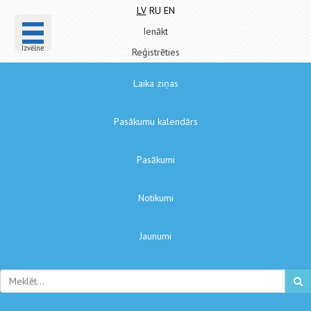
LV
RU
EN
Ienākt
Izvēlne
Reģistrēties
Laika ziņas
Pasākumu kalendārs
Pasākumi
Notikumi
Jaunumi