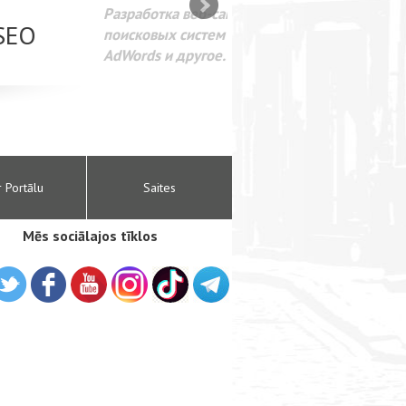
SEO оптимизация сайта для
лама в интернете Google
r Portālu
Saites
Mēs sociālajos tīklos