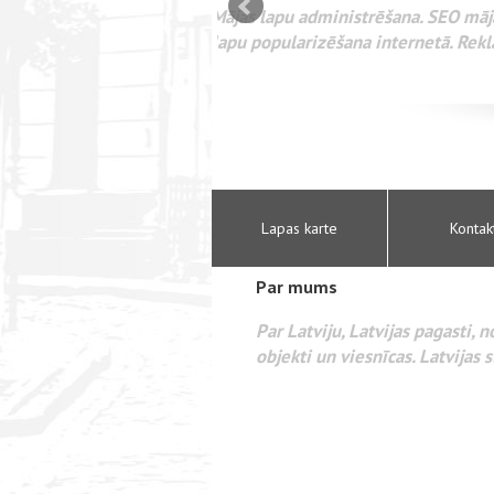
mizācija interneta
WEBSEO
etā Google AdWords
Lapas karte
Kontak
Par mums
Par Latviju, Latvijas pagasti, 
objekti un viesnīcas. Latvijas s