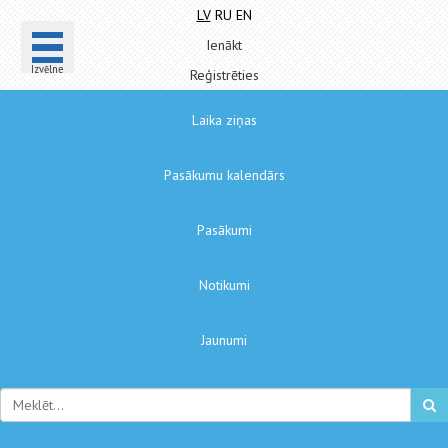
LV
RU
EN
Ienākt
Izvēlne
Reģistrēties
Laika ziņas
Pasākumu kalendārs
Pasākumi
Notikumi
Jaunumi