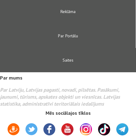
Reklāma
Par Portālu
Saites
Par mums
Par Latviju, Latvijas pagasti, novadi, pilsētas. Pasākumi,
jaunumi, tūrisms, apskates objekti un viesnīcas. Latvijas
statistika, administratīvi teritoriālais iedalījums
Mēs sociālajos tīklos