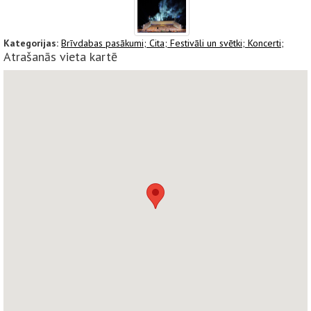
Kategorijas:
Brīvdabas pasākumi;
Cita;
Festivāli un svētki;
Koncerti;
Atrašanās vieta kartē