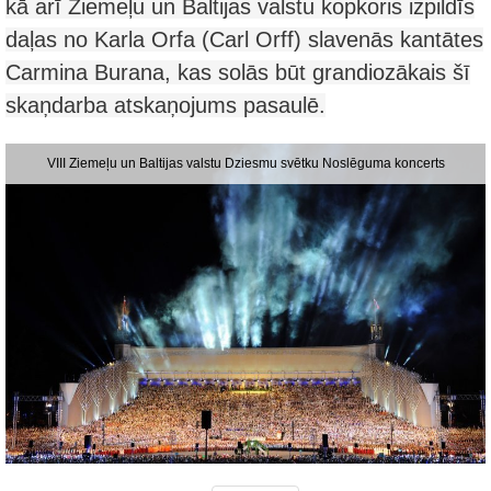
kā arī Ziemeļu un Baltijas valstu kopkoris izpildīs
daļas no Karla Orfa (Carl Orff) slavenās kantātes
Carmina Burana, kas solās būt grandiozākais šī
skaņdarba atskaņojums pasaulē.
VIII Ziemeļu un Baltijas valstu Dziesmu svētku Noslēguma koncerts