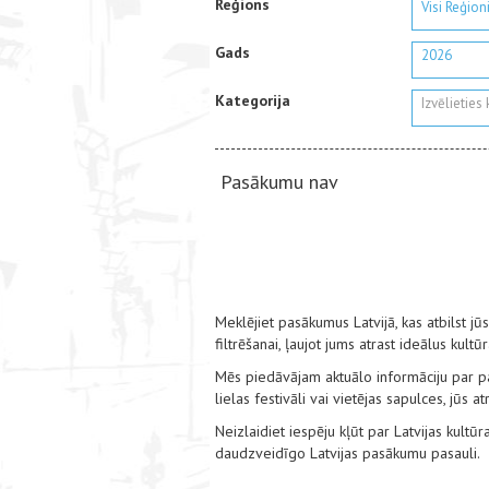
Reģions
Visi Reģion
Gads
2026
Kategorija
Izvēlieties
Pasākumu nav
Meklējiet pasākumus Latvijā, kas atbilst j
filtrēšanai, ļaujot jums atrast ideālus kul
Mēs piedāvājam aktuālo informāciju par pas
lielas festivāli vai vietējas sapulces, jūs
Neizlaidiet iespēju kļūt par Latvijas kult
daudzveidīgo Latvijas pasākumu pasauli.