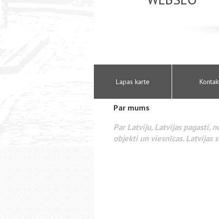
Lapas karte
Kontak
Par mums
Par Latviju, Latvijas pagasti, 
objekti un viesnīcas. Latvijas s