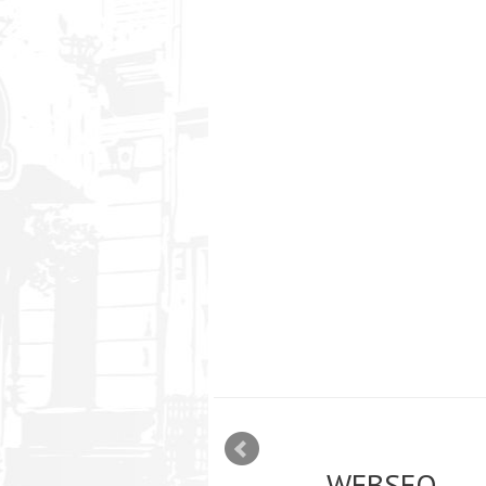
mizācija interneta
WEBSEO
etā Google AdWords