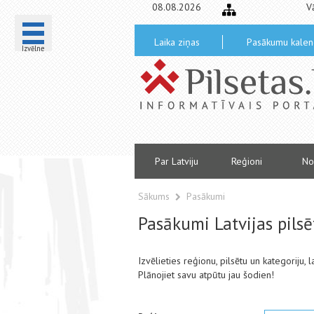
08.08.2026
V
Laika ziņas
Pasākumu kalen
Izvēlne
Par Latviju
Reģioni
No
Sākums
Pasākumi
Pasākumi Latvijas pils
Izvēlieties reģionu, pilsētu un kategoriju,
Plānojiet savu atpūtu jau šodien!