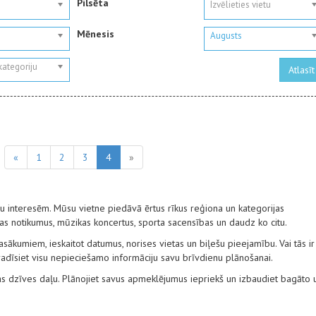
Pilsēta
i
Izvēlieties vietu
Mēnesis
Augusts
 kategoriju
«
1
2
3
4
»
ūsu interesēm. Mūsu vietne piedāvā ērtus rīkus reģiona un kategorijas
tūras notikumus, mūzikas koncertus, sporta sacensības un daudz ko citu.
ākumiem, ieskaitot datumus, norises vietas un biļešu pieejamību. Vai tās ir
 atradīsiet visu nepieciešamo informāciju savu brīvdienu plānošanai.
ūras dzīves daļu. Plānojiet savus apmeklējumus iepriekš un izbaudiet bagāto 