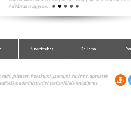
AdWords и другое.
ti
Autortiesības
Reklāma
Pa
novadi, pilsētas. Pasākumi, jaunumi, tūrisms, apskates
tatistika, administratīvi teritoriālais iedalījums