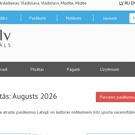
ārdadienas: Vladislava, Vladislavs, Mudīte, Midite
LV
RU
E
dārs
Pasākumi
Notikumi
Jaunumi
vadi
Pilsētas
Pagasti
Uzņēmumi
ētās: Augusts 2026
Pievieno pasākumu
 lai atrastu pasākumus Latvijā: no kultūras notikumiem līdz sporta sacensībām