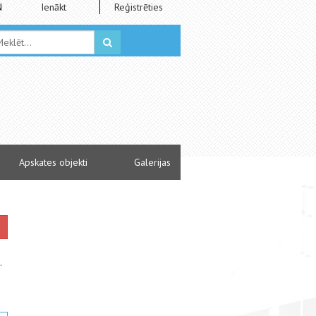
N
Ienākt
Reģistrēties
Apskates objekti
Galerijas
.