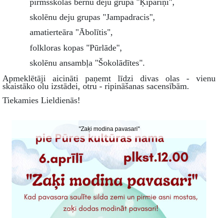
pirmsskolas bērnu deju grupa "Ķipariņi",
skolēnu deju grupas "Jampadracis",
amatierteāra "Ābolītis",
folkloras kopas "Pūrlāde",
skolēnu ansambļa "Šokolādītes".
Apmeklētāji aicināti paņemt līdzi divas olas - vienu
skaistāko olu izstādei, otru - ripināšanas sacensībām.
Tiekamies Lieldienās!
"Zaķi modina pavasari"