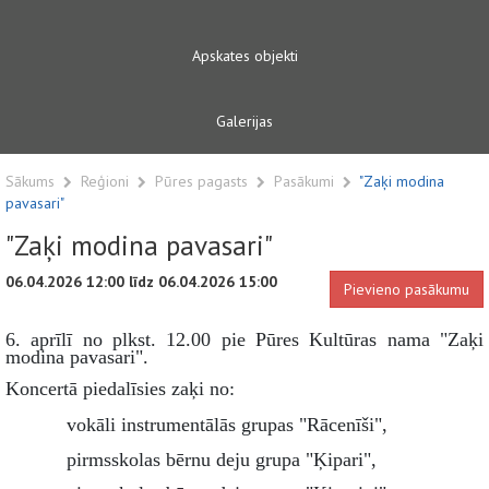
Apskates objekti
Galerijas
Sākums
Reģioni
Pūres pagasts
Pasākumi
"Zaķi modina
pavasari"
"Zaķi modina pavasari"
06.04.2026 12:00 līdz 06.04.2026 15:00
Pievieno pasākumu
6. aprīlī no plkst. 12.00 pie Pūres Kultūras nama "Zaķi
modina pavasari".
Koncertā piedalīsies zaķi no:
vokāli instrumentālās grupas "Rācenīši",
pirmsskolas bērnu deju grupa "Ķipari",