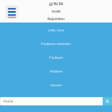
LV
RU
EN
Ienākt
Izvēlne
Reģistrēties
Laika ziņas
Pasākumu kalendārs
Pasākumi
Notikumi
Jaunumi