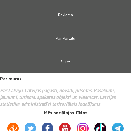
Reklāma
Par Portālu
Saites
Par mums
Par Latviju, Latvijas pagasti, novadi, pilsētas. Pasākumi,
jaunumi, tūrisms, apskates objekti un viesnīcas. Latvijas
statistika, administratīvi teritoriālais iedalījums
Mēs sociālajos tīklos