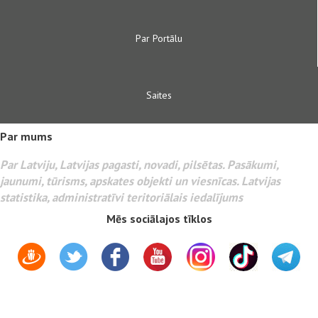
Par Portālu
Saites
Par mums
Par Latviju, Latvijas pagasti, novadi, pilsētas. Pasākumi,
jaunumi, tūrisms, apskates objekti un viesnīcas. Latvijas
statistika, administratīvi teritoriālais iedalījums
Mēs sociālajos tīklos