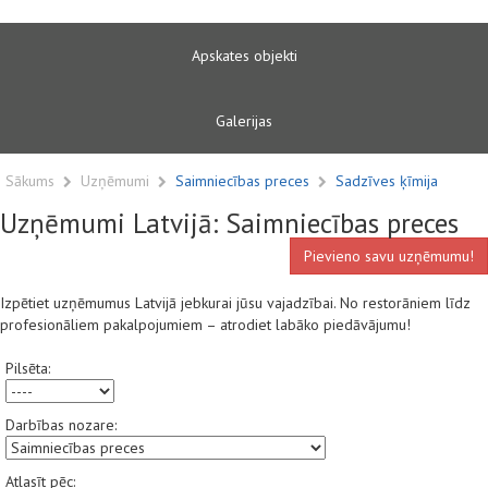
Apskates objekti
Galerijas
Sākums
Uzņēmumi
Saimniecības preces
Sadzīves ķīmija
Uzņēmumi Latvijā: Saimniecības preces
Pievieno savu uzņēmumu!
Izpētiet uzņēmumus Latvijā jebkurai jūsu vajadzībai. No restorāniem līdz
profesionāliem pakalpojumiem – atrodiet labāko piedāvājumu!
Pilsēta:
Darbības nozare:
Atlasīt pēc: