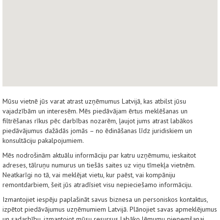
Mūsu vietnē jūs varat atrast uzņēmumus Latvijā, kas atbilst jūsu
vajadzībām un interesēm. Mēs piedāvājam ērtus meklēšanas un
filtrēšanas rīkus pēc darbības nozarēm, ļaujot jums atrast labākos
piedāvājumus dažādās jomās – no ēdināšanas līdz juridiskiem un
konsultāciju pakalpojumiem.
Mēs nodrošinām aktuālu informāciju par katru uzņēmumu, ieskaitot
adreses, tālruņu numurus un tiešās saites uz viņu tīmekļa vietnēm.
Neatkarīgi no tā, vai meklējat vietu, kur paēst, vai kompāniju
remontdarbiem, šeit jūs atradīsiet visu nepieciešamo informāciju.
Izmantojiet iespēju paplašināt savus biznesa un personiskos kontaktus,
izpētot piedāvājumus uzņēmumiem Latvijā. Plānojiet savas apmeklējumus
un sadarbību, izmantojot mūsu resursus labāko lēmumu pieņemšanai.