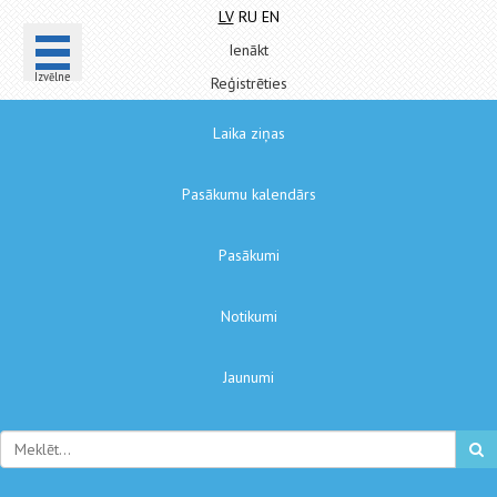
LV
RU
EN
Ienākt
Izvēlne
Reģistrēties
Laika ziņas
Pasākumu kalendārs
Pasākumi
Notikumi
Jaunumi