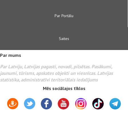
Par Portālu
Saites
Par mums
Par Latviju, Latvijas pagasti, novadi, pilsētas. Pasākumi,
jaunumi, tūrisms, apskates objekti un viesnīcas. Latvijas
statistika, administratīvi teritoriālais iedalījums
Mēs sociālajos tīklos