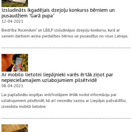
Izsludināts ikgadējais dzejoļu konkurss bērniem un
pusaudžiem "Garā pupa"
12-04-2021
Biedrība "Ascendum" un LBJLP izsludinājusi dzejoļu konkursu, kurā ar
saviem darbiem aicina piedalīties bērnus un pusaudžus no visas Latvijas.
Ar mobilo lietotni liepājnieki varēs ērtāk ziņot par
nepieciešamajiem uzlabojumiem pilsētvidē
08-04-2021
Lai paplašinātu iespējas iedzīvotājiem ērtāk nodot informāciju par
uzlabojumiem pilsētvidē, kā arī veicinātu saziņu ar Liepājas pašvaldību,
izveidota mobilā lietotne.