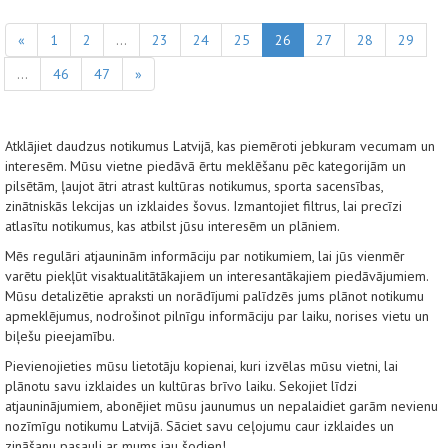
«
1
2
...
23
24
25
26
27
28
29
...
46
47
»
Atklājiet daudzus notikumus Latvijā, kas piemēroti jebkuram vecumam un
interesēm. Mūsu vietne piedāvā ērtu meklēšanu pēc kategorijām un
pilsētām, ļaujot ātri atrast kultūras notikumus, sporta sacensības,
zinātniskās lekcijas un izklaides šovus. Izmantojiet filtrus, lai precīzi
atlasītu notikumus, kas atbilst jūsu interesēm un plāniem.
Mēs regulāri atjauninām informāciju par notikumiem, lai jūs vienmēr
varētu piekļūt visaktualitātākajiem un interesantākajiem piedāvājumiem.
Mūsu detalizētie apraksti un norādījumi palīdzēs jums plānot notikumu
apmeklējumus, nodrošinot pilnīgu informāciju par laiku, norises vietu un
biļešu pieejamību.
Pievienojieties mūsu lietotāju kopienai, kuri izvēlas mūsu vietni, lai
plānotu savu izklaides un kultūras brīvo laiku. Sekojiet līdzi
atjauninājumiem, abonējiet mūsu jaunumus un nepalaidiet garām nevienu
nozīmīgu notikumu Latvijā. Sāciet savu ceļojumu caur izklaides un
zināšanu pasauli ar mums jau šodien!