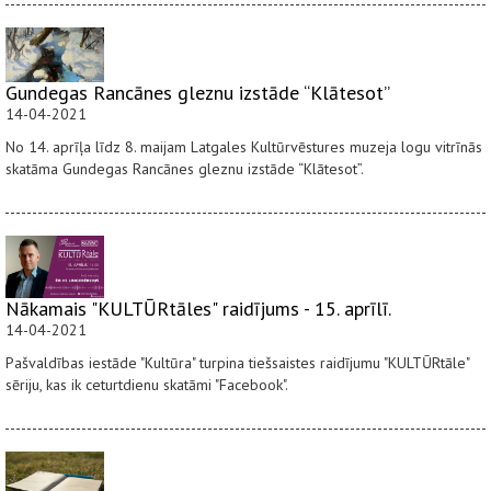
Gundegas Rancānes gleznu izstāde “Klātesot”
14-04-2021
No 14. aprīļa līdz 8. maijam Latgales Kultūrvēstures muzeja logu vitrīnās
skatāma Gundegas Rancānes gleznu izstāde “Klātesot”.
Nākamais "KULTŪRtāles" raidījums - 15. aprīlī.
14-04-2021
Pašvaldības iestāde "Kultūra" turpina tiešsaistes raidījumu "KULTŪRtāle"
sēriju, kas ik ceturtdienu skatāmi "Facebook".