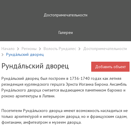
Достопримечательности
Галереи
Начало
Регионы
Волость Рундалес
Достопримечательности
Рунда́льский дворец
Рунда́льский дворец
Добавить объект
Рунда́льский дворец был построен в 1736-1740 годах как летняя
резиденция курляндского герцога Эрнста Иоганна Бирона. Ансамбль
Рунда́льского дворца считается выдающимся памятником барокко и
рококо архитектуры в Латвии.
Посетители Рунда́льского дворца имеют возможность насладиться не
только архитектурой и интерьером дворца, но и французским садом,
фонтанами, амфитеатром и музеем дворца.