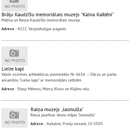
Brāļu Kaudzīšu memoriālais muzejs "Kalna Kaibēni"
Matīsa un Reiņa Kaudzīšu memorālais muzejs
Adrese :
4122, Vecpiebalgas pagasts
Lielie kapi
Valsts nozīmes arhitektūras piemineklis Nr. 6636 — Dārzu un parku
ansamblis "Lielie kapi" ar memoriālām celtnēm
Adrese :
Starp Mēness, Miera, Kluso un Klijānu ielu.
Raiņa muzejs „Jasmuiža”
Raiņa jaunības dienu mājas "Jasmuiža"
Adrese :
Aizkalne, Preiļu novads, LV-5305