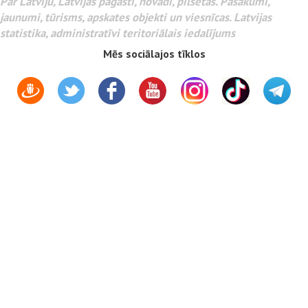
Par Latviju, Latvijas pagasti, novadi, pilsētas. Pasākumi,
jaunumi, tūrisms, apskates objekti un viesnīcas. Latvijas
statistika, administratīvi teritoriālais iedalījums
Mēs sociālajos tīklos