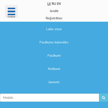
LV
RU
EN
Ienākt
Izvēlne
Reģistrēties
Laika ziņas
Pasākumu kalendārs
Pasākumi
Notikumi
Jaunumi