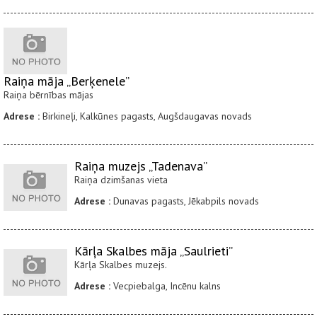
Raiņa māja „Berķenele”
Raiņa bērnības mājas
Adrese :
Birkineļi, Kalkūnes pagasts, Augšdaugavas novads
Raiņa muzejs „Tadenava”
Raiņa dzimšanas vieta
Adrese :
Dunavas pagasts, Jēkabpils novads
Kārļa Skalbes māja „Saulrieti”
Kārļa Skalbes muzejs.
Adrese :
Vecpiebalga, Incēnu kalns