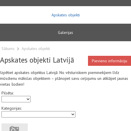
Apskates objekti
Galerijas
Sākums
Apskates objekti
Apskates objekti Latvijā
Pievieno informāciju
Izpētiet apskates objektus Latvijā. No vēsturiskiem pieminekļiem līdz
mūsdienu mākslas objektiem – plānojiet savu ceļojumu un atklājiet jaunas
vietas šodien!
Pilsēta:
Kategorijas: