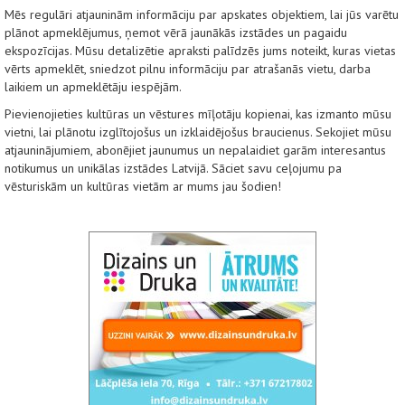
Mēs regulāri atjauninām informāciju par apskates objektiem, lai jūs varētu
plānot apmeklējumus, ņemot vērā jaunākās izstādes un pagaidu
ekspozīcijas. Mūsu detalizētie apraksti palīdzēs jums noteikt, kuras vietas
vērts apmeklēt, sniedzot pilnu informāciju par atrašanās vietu, darba
laikiem un apmeklētāju iespējām.
Pievienojieties kultūras un vēstures mīļotāju kopienai, kas izmanto mūsu
vietni, lai plānotu izglītojošus un izklaidējošus braucienus. Sekojiet mūsu
atjauninājumiem, abonējiet jaunumus un nepalaidiet garām interesantus
notikumus un unikālas izstādes Latvijā. Sāciet savu ceļojumu pa
vēsturiskām un kultūras vietām ar mums jau šodien!