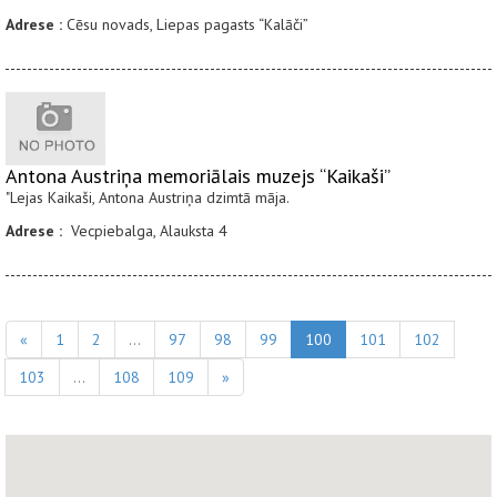
Adrese :
Cēsu novads, Liepas pagasts “Kalāči”
Antona Austriņa memoriālais muzejs “Kaikaši”
"Lejas Kaikaši, Antona Austriņa dzimtā māja.
Adrese :
Vecpiebalga, Alauksta 4
«
1
2
...
97
98
99
100
101
102
103
...
108
109
»