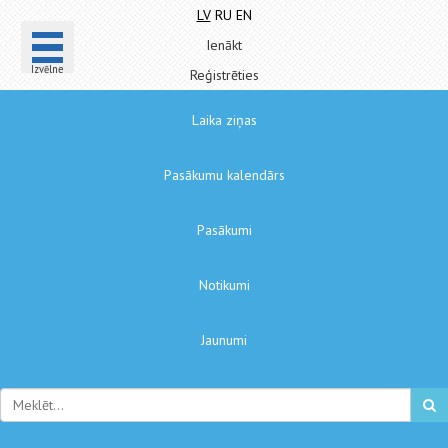
LV
RU
EN
Ienākt
Izvēlne
Reģistrēties
Laika ziņas
Pasākumu kalendārs
Pasākumi
Notikumi
Jaunumi