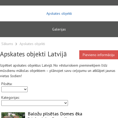
Apskates objekti
Galerijas
Sākums
Apskates objekti
Apskates objekti Latvijā
Pievieno informāciju
Izpētiet apskates objektus Latvijā. No vēsturiskiem pieminekļiem līdz
mūsdienu mākslas objektiem – plānojiet savu ceļojumu un atklājiet jaunas
vietas šodien!
Pilsēta:
Kategorijas:
Baložu pilsētas Domes ēka