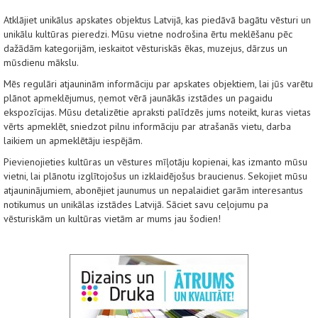
Atklājiet unikālus apskates objektus Latvijā, kas piedāvā bagātu vēsturi un
unikālu kultūras pieredzi. Mūsu vietne nodrošina ērtu meklēšanu pēc
dažādām kategorijām, ieskaitot vēsturiskās ēkas, muzejus, dārzus un
mūsdienu mākslu.
Mēs regulāri atjauninām informāciju par apskates objektiem, lai jūs varētu
plānot apmeklējumus, ņemot vērā jaunākās izstādes un pagaidu
ekspozīcijas. Mūsu detalizētie apraksti palīdzēs jums noteikt, kuras vietas
vērts apmeklēt, sniedzot pilnu informāciju par atrašanās vietu, darba
laikiem un apmeklētāju iespējām.
Pievienojieties kultūras un vēstures mīļotāju kopienai, kas izmanto mūsu
vietni, lai plānotu izglītojošus un izklaidējošus braucienus. Sekojiet mūsu
atjauninājumiem, abonējiet jaunumus un nepalaidiet garām interesantus
notikumus un unikālas izstādes Latvijā. Sāciet savu ceļojumu pa
vēsturiskām un kultūras vietām ar mums jau šodien!