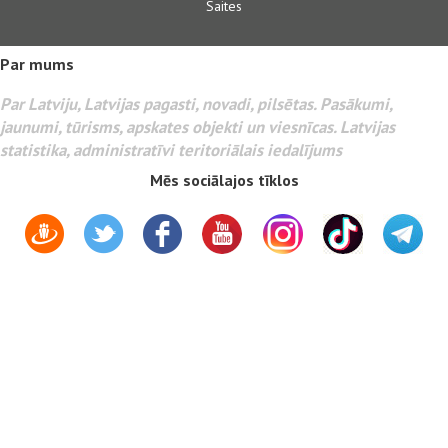
Saites
Par mums
Par Latviju, Latvijas pagasti, novadi, pilsētas. Pasākumi,
jaunumi, tūrisms, apskates objekti un viesnīcas. Latvijas
statistika, administratīvi teritoriālais iedalījums
Mēs sociālajos tīklos