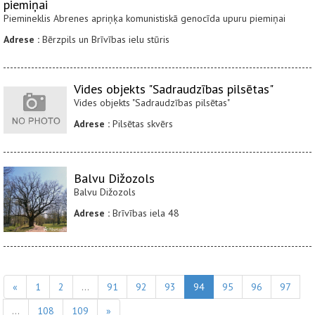
piemiņai
Piemineklis Abrenes apriņķa komunistiskā genocīda upuru piemiņai
Adrese :
Bērzpils un Brīvības ielu stūris
Vides objekts "Sadraudzības pilsētas"
Vides objekts "Sadraudzības pilsētas"
Adrese :
Pilsētas skvērs
Balvu Dižozols
Balvu Dižozols
Adrese :
Brīvības iela 48
«
1
2
...
91
92
93
94
95
96
97
...
108
109
»