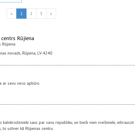
«
1
2
3
»
 centrs Rūjiena
s Rūjiena
enas novads, Rūjiena, LV-4240
ga ar savu veco apbūvi.
 kalnkrodznieki sauc par savu republiku, un bieži vien svešinieki, iebraucot
 to uztver kā Rūjienas centru.