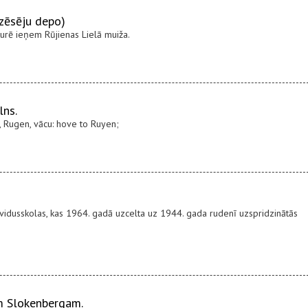
zēsēju depo)
turē ieņem Rūjienas Lielā muiža.
lns.
n, Rugen, vācu: hove to Ruyen;
 vidusskolas, kas 1964. gadā uzcelta uz 1944. gada rudenī uzspridzinātās
m Slokenbergam.