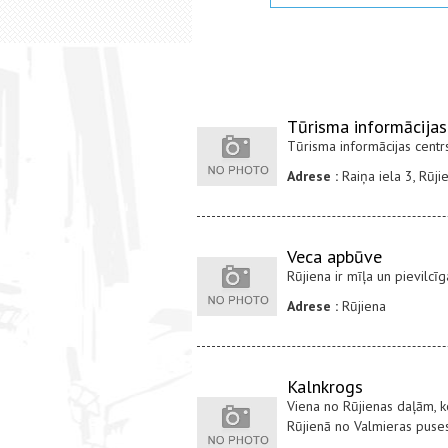
Tūrisma informācijas
Tūrisma informācijas centr
Adrese :
Raiņa iela 3, Rūji
Veca apbūve
Rūjiena ir mīļa un pievilcī
Adrese :
Rūjiena
Kalnkrogs
Viena no Rūjienas daļām, ko
Rūjienā no Valmieras puses,