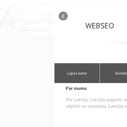
mizācija interneta
WEBSEO
etā Google AdWords
Lapas karte
Kontak
Par mums
Par Latviju, Latvijas pagasti, 
objekti un viesnīcas. Latvijas s