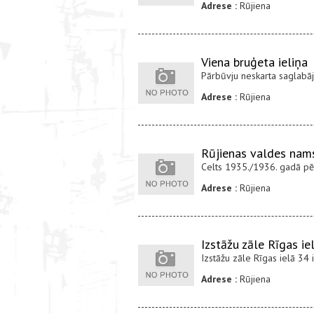
Adrese :
Rūjiena
Viena bruģeta ieliņa
Pārbūvju neskarta saglabāju
Adrese :
Rūjiena
Rūjienas valdes nam
Celts 1935./1936. gadā pēc
Adrese :
Rūjiena
Izstāžu zāle Rīgas ie
Izstāžu zāle Rīgas ielā 34 i
Adrese :
Rūjiena