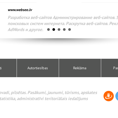
www.webseo.lv
Разработка веб-сайтов Администрирование веб-сайтов. 
поисковых систем интернета. Раскрутка веб-сайтов. Рек
AdWords и другое.
ti
Autortiesības
Reklāma
Pa
novadi, pilsētas. Pasākumi, jaunumi, tūrisms, apskates
tatistika, administratīvi teritoriālais iedalījums