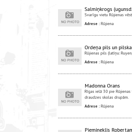
Salmiņkrogs (ugunsd
Svarīgu vietu Rūjienas vēs
Adrese :
Rūjiena
Ordeņa pils un pilska
Rūjienas pils (latīņu: Ruye
Adrese :
Rūjiena
Madonna Orans
Rīgas ielā 30 pie Rūjienas
draudzes skolas drupām.
Adrese :
Rūjiena
Piemineklis Roberta