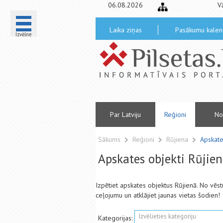
06.08.2026
V
Laika ziņas
Pasākumu kalen
Izvēlne
Par Latviju
Reģioni
No
Sākums
Reģioni
Rūjiena
Apskate
Apskates objekti Rūjie
Izpētiet apskates objektus Rūjienā. No vē
ceļojumu un atklājiet jaunas vietas šodien!
Izvēlieties kategoriju
Kategorijas: