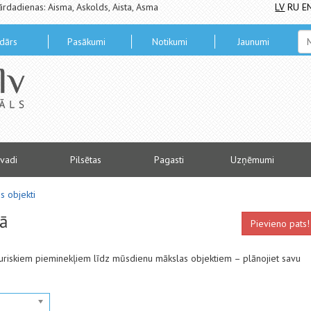
ārdadienas: Aisma, Askolds, Aista, Asma
LV
RU
E
dārs
Pasākumi
Notikumi
Jaunumi
vadi
Pilsētas
Pagasti
Uzņēmumi
s objekti
nā
Pievieno pats!
sturiskiem pieminekļiem līdz mūsdienu mākslas objektiem – plānojiet savu