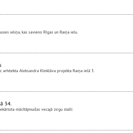
sies ieliņa, kas savieno Rīgas un Raiņa ielu.
s
 arhitekta Aleksandra Klinklāva projekta Raiņa ielā 3.
lā 34.
ekārtota mācītājmuižas vecajā zirgu stallī.