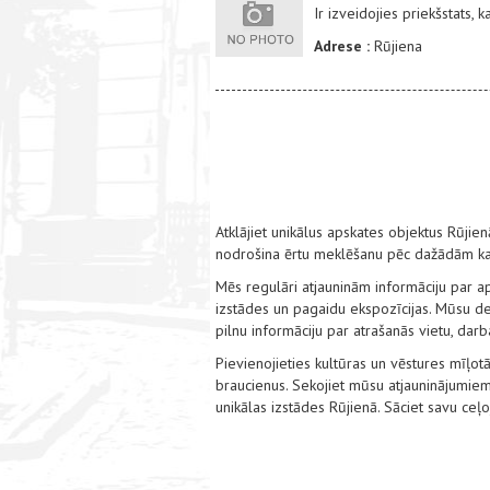
Ir izveidojies priekšstats, 
Adrese :
Rūjiena
Atklājiet unikālus apskates objektus Rūjie
nodrošina ērtu meklēšanu pēc dažādām kat
Mēs regulāri atjauninām informāciju par a
izstādes un pagaidu ekspozīcijas. Mūsu det
pilnu informāciju par atrašanās vietu, dar
Pievienojieties kultūras un vēstures mīļotā
braucienus. Sekojiet mūsu atjauninājumiem
unikālas izstādes Rūjienā. Sāciet savu ce