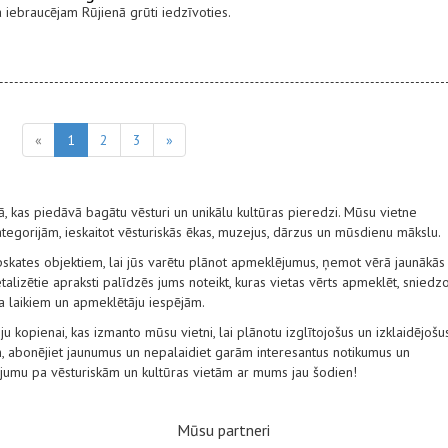
ka iebraucējam Rūjienā grūti iedzīvoties.
«
1
2
3
»
nā, kas piedāvā bagātu vēsturi un unikālu kultūras pieredzi. Mūsu vietne
egorijām, ieskaitot vēsturiskās ēkas, muzejus, dārzus un mūsdienu mākslu.
pskates objektiem, lai jūs varētu plānot apmeklējumus, ņemot vērā jaunākās
alizētie apraksti palīdzēs jums noteikt, kuras vietas vērts apmeklēt, sniedz
ba laikiem un apmeklētāju iespējām.
ju kopienai, kas izmanto mūsu vietni, lai plānotu izglītojošus un izklaidējošu
, abonējiet jaunumus un nepalaidiet garām interesantus notikumus un
ļojumu pa vēsturiskām un kultūras vietām ar mums jau šodien!
Mūsu partneri