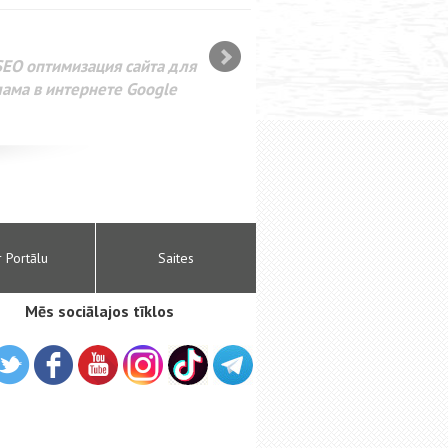
SEO оптимизация сайта для
лама в интернете Google
r Portālu
Saites
Mēs sociālajos tīklos