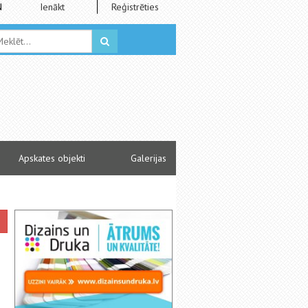
N
Ienākt
Reģistrēties
Apskates objekti
Galerijas