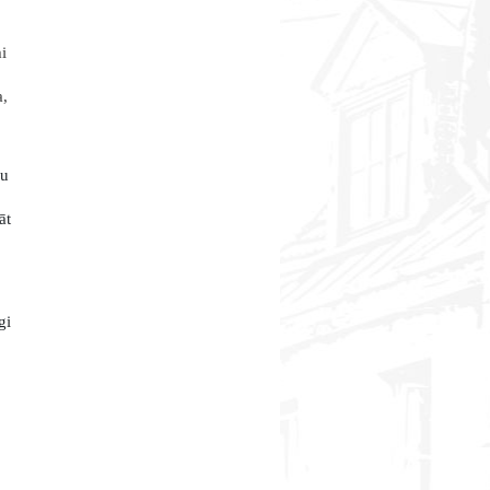
i
a,
nu
āt
gi