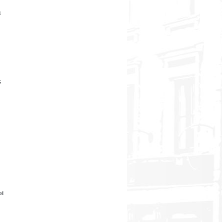
u
s
ot