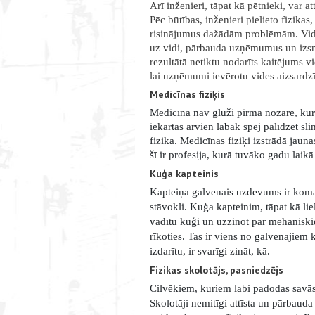
Arī inženieri, tāpat kā pētnieki, var a
Pēc būtības, inženieri pielieto fizikas
risinājumus dažādām problēmām. Vide
uz vidi, pārbauda uzņēmumus un izsnie
rezultātā netiktu nodarīts kaitējums 
lai uzņēmumi ievērotu vides aizsardz
Medicīnas fiziķis
Medicīna nav gluži pirmā nozare, kuru
iekārtas arvien labāk spēj palīdzēt sli
fizika. Medicīnas fiziķi izstrādā jaun
šī ir profesija, kurā tuvāko gadu lai
Kuģa kapteinis
Kapteiņa galvenais uzdevums ir koman
stāvokli. Kuģa kapteinim, tāpat kā lielā
vadītu kuģi un uzzinot par mehāniski
rīkoties. Tas ir viens no galvenajiem 
izdarītu, ir svarīgi zināt, kā.
Fizikas skolotājs, pasniedzējs
Cilvēkiem, kuriem labi padodas savās z
Skolotāji nemitīgi attīsta un pārbauda