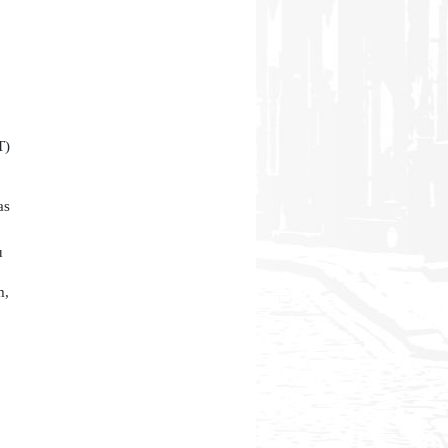
T)
as
u
m,