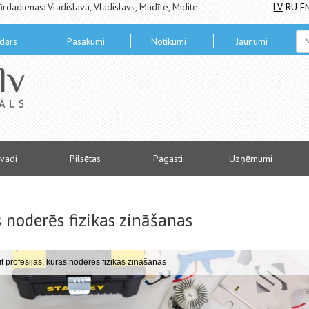
ārdadienas: Vladislava, Vladislavs, Mudīte, Midite
LV
RU
E
dārs
Pasākumi
Notikumi
Jaunumi
vadi
Pilsētas
Pagasti
Uzņēmumi
s noderēs fizikas zināšanas
 profesijas, kurās noderēs fizikas zināšanas