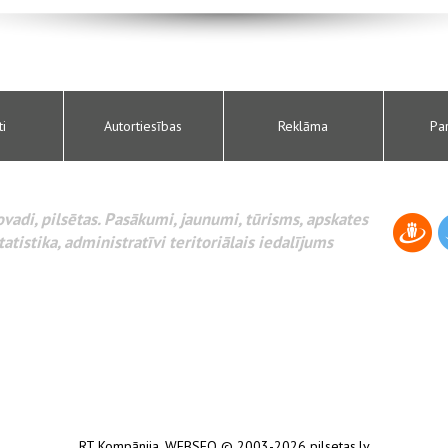
ti
Autortiesības
Reklāma
Pa
novadi, pilsētas. Pasākumi, jaunumi, tūrisms, apskates
tatistika, administratīvi teritoriālais iedalījums
RT Kompānija
,
WEBSEO
© 2003-2026 pilsetas.lv