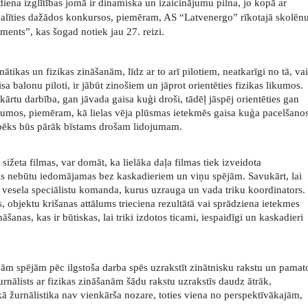
kdiena izglītības jomā ir dinamiska un izaicinājumu pilna, jo kopā ar
alīties dažādos konkursos, piemēram, AS “Latvenergo” rīkotajā skolēn
ents”, kas šogad notiek jau 27. reizi.
ātikas un fizikas zināšanām, līdz ar to arī pilotiem, neatkarīgi no tā, vai
sa balonu piloti, ir jābūt zinošiem un jāprot orientēties fizikas likumos.
ārtu darbība, gan jāvada gaisa kuģi droši, tādēļ jāspēj orientēties gan
jumos, piemēram, kā lielas vēja plūsmas ietekmēs gaisa kuģa pacelšano
spēks būs pārāk bīstams drošam lidojumam.
ižeta filmas, var domāt, ka lielāka daļa filmas tiek izveidota
mas nebūtu iedomājamas bez kaskadieriem un viņu spējām. Savukārt, lai
īta vesela speciālistu komanda, kurus uzrauga un vada triku koordinators.
objektu krišanas attālums trieciena rezultātā vai sprādziena ietekmes
āšanas, kas ir būtiskas, lai triki izdotos ticami, iespaidīgi un kaskadieri
ajām spējām pēc ilgstoša darba spēs uzrakstīt zinātnisku rakstu un pamat
rnālists ar fizikas zināšanām šādu rakstu uzrakstīs daudz ātrāk,
kā žurnālistika nav vienkārša nozare, toties viena no perspektīvākajām,