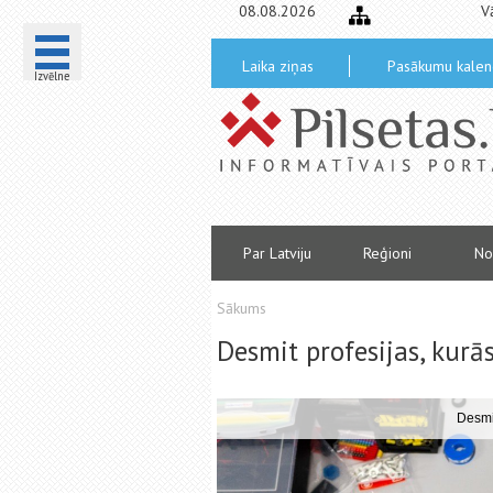
08.08.2026
V
Laika ziņas
Pasākumu kalen
Izvēlne
Par Latviju
Reģioni
No
Sākums
Desmit profesijas, kurā
Desmit