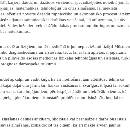
ttīstīt karjeru daudz un dažādos virzienos, specializējoties noteiktā jomā.
, ķīmijas, matemātikas, tehnoloģiju un citas zināšanas, lai meklētu
s inženieri novērtē dažādu rūpniecisko un ekonomisko procesu ietekm
dz atļaujas saimnieciskās darbības veikšanai, kā arī uzmana, lai tās
videi. Vides inženieri veic dažādu dabas procesu monitoringus un uzman
ības noteikumus.
 asociē ar fiziķiem, tomēr medicīnā ir ļoti nepieciešami fiziķi! Mūsdie
mību diagnosticēšanā un ārstēšanā, taču, lai ar tām apietos, ir jāpārzina
as un pilnveido esošās medicīnas fizikālās tehnoloģijas un sistēmas, turkl
kā prognozē darbaspēka trūkumu.
dēt apkalpi un vadīt kuģi, kā arī nodrošināt tam atbilstošu tehnisko
kajai daļai citu jūrnieku, fizikas zināšanas ir svarīgas, it īpaši lai sekmī
em vai sakaru bojājumiem, pēc iespējas ātrāk un efektīvāk izlemtu, kā
kapteiņa pienākumiem - konstatēt problēmas un risināt tās, bet, lai to
ināšanās dalīties ar citiem, skolotāja vai pasniedzēja darbs būs īstais!
 savas zināšanas, izskaidrojot tās citiem, kā arī meklē arvien jaunus