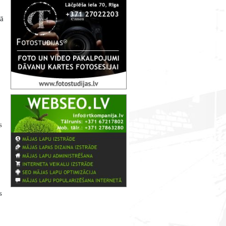
kā
s
s