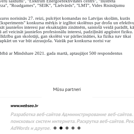
veru saldumi",
''
Energoefektivitātes centrs
''
,
''
Ilustrētā
Elektrum
izza
''
,
''
Roadgames
''
,
''
SEIK
'', "Lielvārds"
, "LMT", Vides Risinājumu
kurss norisinās 27. reizi, pulcējot komandas no Latvijas skolām, kurās
ksperiments" konkursa mērķis ir izglītot skolēnus par drošu un efektīv
nāt jauniešos interesi par eksaktajām zinātnēm, saistošā veidā parādīt, k
 arī veicināt jauniešos profesionālu interesi, padziļināti apgūstot fiziku.
ību gan skolotāji, gan skolēni var pārliecināties, ka fizika nav tikai
sapkārt un var būt aizraujoša. Vairāk par konkursa norisi var
bībā ar Mindshare 2021. gada martā, aptaujājot 500 respondentus
Mūsu partneri
www.webseo.lv
Разработка веб-сайтов Администрирование веб-сайтов. 
поисковых систем интернета. Раскрутка веб-сайтов. Рек
AdWords и другое.