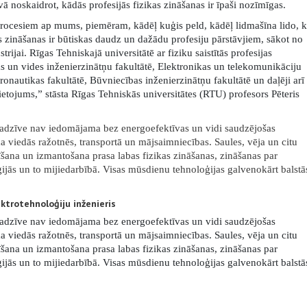
noskaidrot, kādās profesijās fizikas zināšanas ir īpaši nozīmīgas.
procesiem ap mums, piemēram, kādēļ kuģis peld, kādēļ lidmašīna lido, 
s zināšanas ir būtiskas daudz un dažādu profesiju pārstāvjiem, sākot no
strijai. Rīgas Tehniskajā universitātē ar fiziku saistītās profesijas
as un vides inženierzinātņu fakultātē, Elektronikas un telekomunikāciju
ronautikas fakultātē, Būvniecības inženierzinātņu fakultātē un daļēji arī
lietojums,” stāsta
Rīgas Tehniskās universitātes (RTU) profesors Pēteris
sadzīve nav iedomājama bez energoefektīvas un vidi saudzējošas
a viedās ražotnēs, transportā un mājsaimniecības. Saules, vēja un citu
dīšana un izmantošana prasa labas fizikas zināšanas, zināšanas par
ijās un to mijiedarbībā. Visas mūsdienu tehnoloģijas galvenokārt balstā
ktrotehnoloģiju inženieris
sadzīve nav iedomājama bez energoefektīvas un vidi saudzējošas
a viedās ražotnēs, transportā un mājsaimniecības. Saules, vēja un citu
dīšana un izmantošana prasa labas fizikas zināšanas, zināšanas par
ijās un to mijiedarbībā. Visas mūsdienu tehnoloģijas galvenokārt balstā