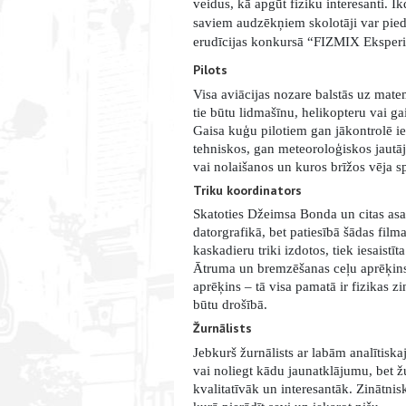
veidus, kā apgūt fiziku interesanti. I
saviem audzēkņiem skolotāji var pied
erudīcijas konkursā “FIZMIX Eksperim
Pilots
Visa aviācijas nozare balstās uz matem
tie būtu lidmašīnu, helikopteru vai gai
Gaisa kuģu pilotiem gan jākontrolē iek
tehniskos, gan meteoroloģiskos jautā
vai nolaišanos un kuros brīžos vēja 
Triku koordinators
Skatoties Džeimsa Bonda un citas asa s
datorgrafikā, bet patiesībā šādas fil
kaskadieru triki izdotos, tiek iesaist
Ātruma un bremzēšanas ceļu aprēķins, 
aprēķins – tā visa pamatā ir fizikas zin
būtu drošībā.
Žurnālists
Jebkurš žurnālists ar labām analītisk
vai noliegt kādu jaunatklājumu, bet žu
kvalitatīvāk un interesantāk. Zinātnis