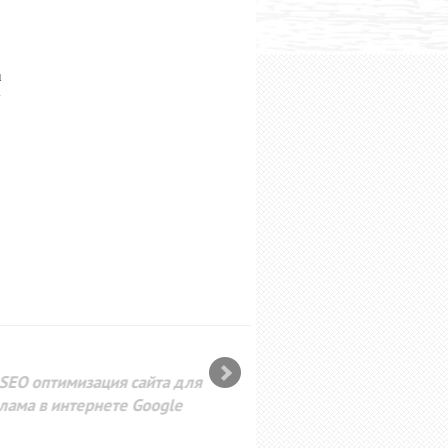
u
ā
SEO оптимизация сайта для
лама в интернете Google