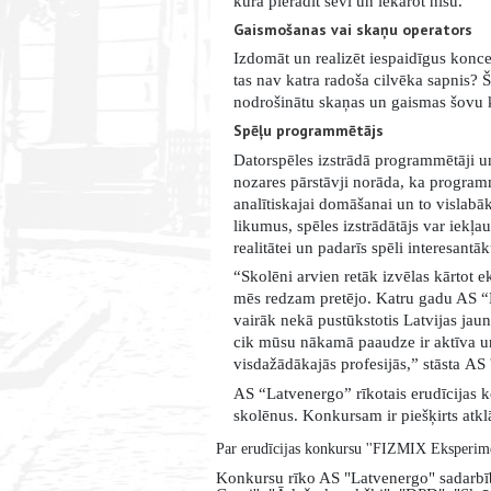
kurā pierādīt sevi un iekarot nišu.
Gaismošanas vai skaņu operators
Izdomāt un realizēt iespaidīgus konce
tas nav katra radoša cilvēka sapnis? 
nodrošinātu skaņas un gaismas šovu kv
Spēļu programmētājs
Datorspēles izstrādā programmētāji un,
nozares pārstāvji norāda, ka programm
analītiskajai domāšanai un to vislabāk
likumus, spēles izstrādātājs var iekļau
realitātei un padarīs spēli interesantāk
“Skolēni arvien retāk izvēlas kārtot e
mēs redzam pretējo. Katru gadu AS “L
vairāk nekā pustūkstotis Latvijas jauni
cik mūsu nākamā paaudze ir aktīva un
visdažādākajās profesijās,” stāsta
AS 
AS “Latvenergo” rīkotais erudīcijas k
skolēnus. Konkursam ir piešķirts atklā
Par erudīcijas konkursu
''
FIZMIX Eksperim
Konkursu rīko AS "Latvenergo" sadarbī