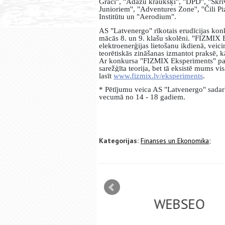
Graci
''
, "Ādažu kraukšķi", "DPD", "Skrī
Junioriem
''
, "Adventures Zone
''
,
''
Čili P
Institūtu un "Aerodium".
AS "Latvenergo" rīkotais erudīcijas kon
mācās 8. un 9. klašu skolēni. "FIZMIX E
elektroenerģijas lietošanu ikdienā, veici
teorētiskās zināšanas izmantot praksē, kā
Ar konkursa "FIZMIX Eksperiments" palīdz
sarežģīta teorija, bet tā eksistē mums vi
lasīt
www.fizmix.lv/eksperiments
.
* Pētījumu veica AS "Latvenergo" sadar
vecumā no 14 - 18 gadiem.
Kategorijas:
Finanses un Ekonomika;
mizācija interneta
WEBSEO
etā Google AdWords