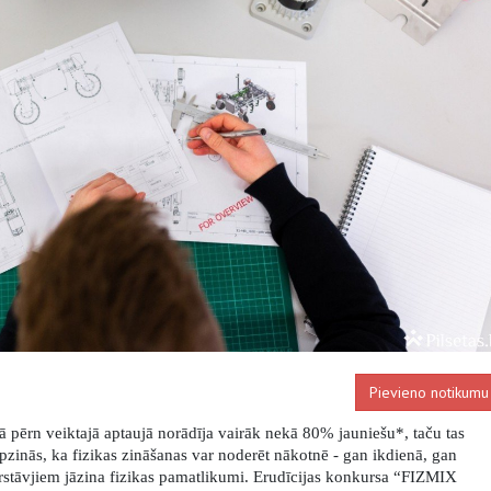
Pievieno notikumu
tā pērn veiktajā aptaujā norādīja vairāk nekā 80% jauniešu*, taču tas
apzinās, ka fizikas zināšanas var noderēt nākotnē - gan ikdienā, gan
pārstāvjiem jāzina fizikas pamatlikumi. Erudīcijas konkursa “FIZMIX