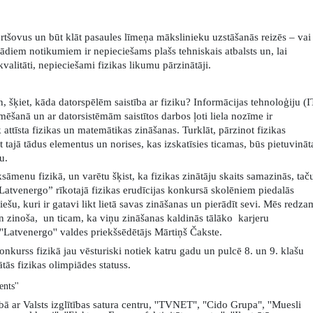
rtšovus un būt klāt pasaules līmeņa mākslinieku uzstāšanās reizēs – vai
Šādiem notikumiem ir nepieciešams plašs tehniskais atbalsts un, lai
alitāti, nepieciešami fizikas likumu pārzinātāji.
 šķiet, kāda datorspēlēm saistība ar fiziku? Informācijas tehnoloģiju (I
ēšanā un ar datorsistēmām saistītos darbos ļoti liela nozīme ir
 attīsta fizikas un matemātikas zināšanas. Turklāt, pārzinot fizikas
t tajā tādus elementus un norises, kas izskatīsies ticamas, būs pietuvināt
u.
ksāmenu fizikā, un varētu šķist, ka fizikas zinātāju skaits samazinās, tač
atvenergo” rīkotajā fizikas erudīcijas konkursā skolēniem piedalās
ešu, kuri ir gatavi likt lietā savas zināšanas un pierādīt sevi. Mēs redza
 zinoša, un ticam, ka viņu zināšanas kaldinās tālāko karjeru
''Latvenergo'' valdes priekšsēdētājs Mārtiņš Čakste
.
onkurss fizikā jau vēsturiski notiek katru gadu un pulcē 8. un 9. klašu
tās fizikas olimpiādes statuss.
ents
''
bā ar
Valsts izglītības satura centru
, ''
TVNET", "Cido Grupa",
''
Muesli