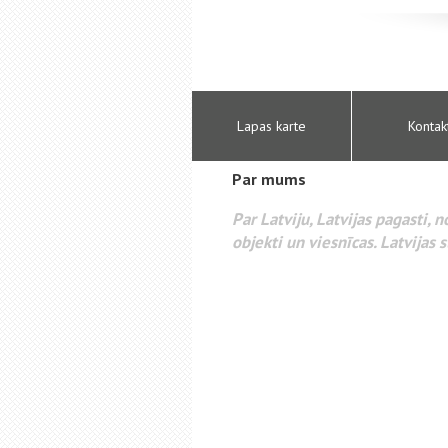
Lapas karte
Kontak
Par mums
Par Latviju, Latvijas pagasti, 
objekti un viesnīcas. Latvijas s