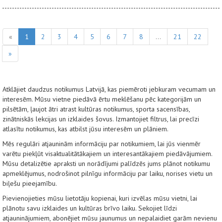
«
1
2
3
4
5
6
7
8
...
21
22
»
Atklājiet daudzus notikumus Latvijā, kas piemēroti jebkuram vecumam un
interesēm. Mūsu vietne piedāvā ērtu meklēšanu pēc kategorijām un
pilsētām, ļaujot ātri atrast kultūras notikumus, sporta sacensības,
zinātniskās lekcijas un izklaides šovus. Izmantojiet filtrus, lai precīzi
atlasītu notikumus, kas atbilst jūsu interesēm un plāniem.
Mēs regulāri atjauninām informāciju par notikumiem, lai jūs vienmēr
varētu piekļūt visaktualitātākajiem un interesantākajiem piedāvājumiem.
Mūsu detalizētie apraksti un norādījumi palīdzēs jums plānot notikumu
apmeklējumus, nodrošinot pilnīgu informāciju par laiku, norises vietu un
biļešu pieejamību.
Pievienojieties mūsu lietotāju kopienai, kuri izvēlas mūsu vietni, lai
plānotu savu izklaides un kultūras brīvo laiku. Sekojiet līdzi
atjauninājumiem, abonējiet mūsu jaunumus un nepalaidiet garām nevienu