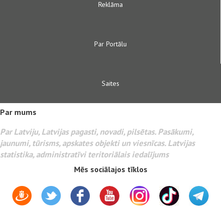
Reklāma
Par Portālu
Saites
Par mums
Par Latviju, Latvijas pagasti, novadi, pilsētas. Pasākumi,
jaunumi, tūrisms, apskates objekti un viesnīcas. Latvijas
statistika, administratīvi teritoriālais iedalījums
Mēs sociālajos tīklos