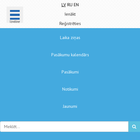
LV
RU
EN
Ienākt
Izvēlne
Reģistrēties
Laika ziņas
Pasākumu kalendārs
Pasākumi
Notikumi
Jaunumi