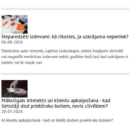
Neparedzēti izdevumi: kā rīkoties, ja uzkrājuma nepietiek?
06-08-2026
Steidzams auto remonts, saplīsis ledusskapis, ūdens bojājums dzīvoklī
vai negaidīti medicīnas izdevumi mēdz gadīties tieši tad, kad uzkrājums ir
neliels vai tā vispār nav
Mākslīgais intelekts un klientu apkalpošana - kad
lietotāji dod priekšroku botiem, nevis cilvēkiem?
28-07-2026
AI klientu apkalpošanā - kad un kādēļ dodam priekšroku botiem?