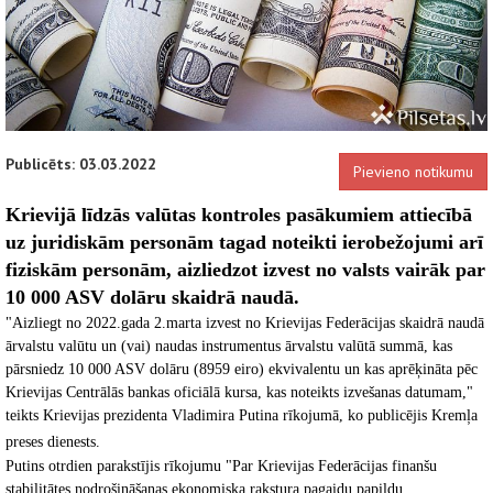
Publicēts: 03.03.2022
Pievieno notikumu
Krievijā līdzās valūtas kontroles pasākumiem attiecībā
uz juridiskām personām tagad noteikti ierobežojumi arī
fiziskām personām, aizliedzot izvest no valsts vairāk par
10 000 ASV dolāru skaidrā naudā.
"Aizliegt no 2022.gada 2.marta izvest no Krievijas Federācijas skaidrā naudā
ārvalstu valūtu un (vai) naudas instrumentus ārvalstu valūtā summā, kas
pārsniedz 10 000 ASV dolāru (8959 eiro) ekvivalentu un kas aprēķināta pēc
Krievijas Centrālās bankas oficiālā kursa, kas noteikts izvešanas datumam,"
teikts Krievijas prezidenta Vladimira Putina rīkojumā, ko publicējis Kremļa
preses dienests.
Putins otrdien parakstījis rīkojumu "Par Krievijas Federācijas finanšu
stabilitātes nodrošināšanas ekonomiska rakstura pagaidu papildu