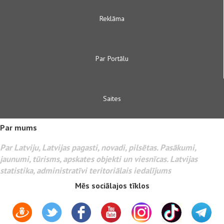
Reklāma
Par Portālu
Saites
Par mums
Par Latviju, Latvijas pagasti, novadi, pilsētas. Pasākumi,
jaunumi, tūrisms, apskates objekti un viesnīcas. Latvijas
statistika, administratīvi teritoriālais iedalījums
Mēs sociālajos tīklos