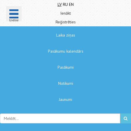
LV
RU
EN
Ienākt
Izvēlne
Reģistrēties
Laika ziņas
Pasākumu kalendārs
Pasākumi
Notikumi
Jaunumi