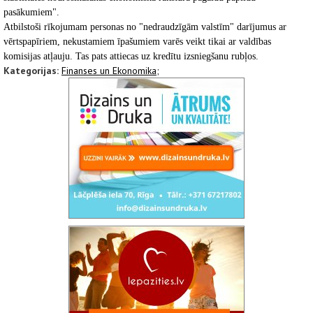
pasākumiem".
Atbilstoši rīkojumam personas no "nedraudzīgām valstīm" darījumus ar
vērtspapīriem, nekustamiem īpašumiem varēs veikt tikai ar valdības
komisijas atļauju. Tas pats attiecas uz kredītu izsniegšanu rubļos.
Kategorijas:
Finanses un Ekonomika;