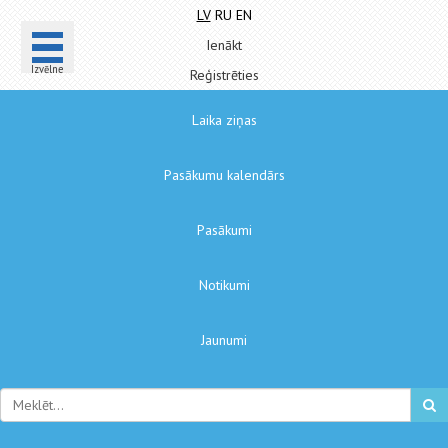
LV
RU
EN
Ienākt
Izvēlne
Reģistrēties
Laika ziņas
Pasākumu kalendārs
Pasākumi
Notikumi
Jaunumi