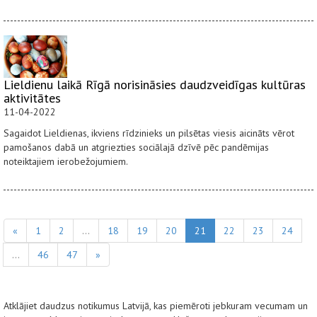
Lieldienu laikā Rīgā norisināsies daudzveidīgas kultūras
aktivitātes
11-04-2022
Sagaidot Lieldienas, ikviens rīdzinieks un pilsētas viesis aicināts vērot
pamošanos dabā un atgriezties sociālajā dzīvē pēc pandēmijas
noteiktajiem ierobežojumiem.
«
1
2
...
18
19
20
21
22
23
24
...
46
47
»
Atklājiet daudzus notikumus Latvijā, kas piemēroti jebkuram vecumam un