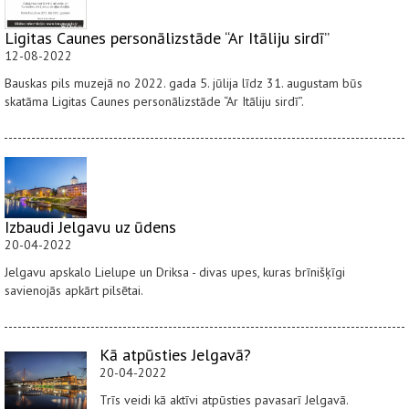
Ligitas Caunes personālizstāde “Ar Itāliju sirdī”
12-08-2022
Bauskas pils muzejā no 2022. gada 5. jūlija līdz 31. augustam būs
skatāma Ligitas Caunes personālizstāde “Ar Itāliju sirdī”.
Izbaudi Jelgavu uz ūdens
20-04-2022
Jelgavu apskalo Lielupe un Driksa - divas upes, kuras brīnišķīgi
savienojās apkārt pilsētai.
Kā atpūsties Jelgavā?
20-04-2022
Trīs veidi kā aktīvi atpūsties pavasarī Jelgavā.