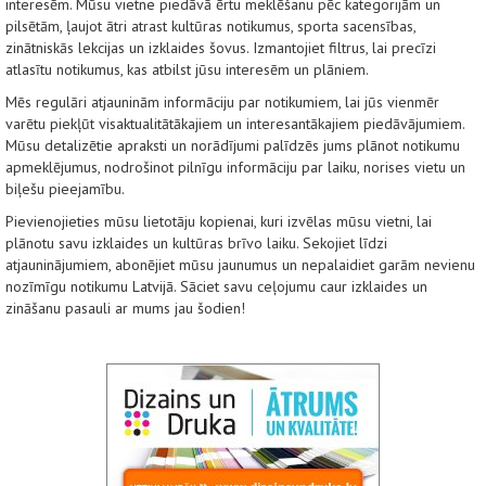
interesēm. Mūsu vietne piedāvā ērtu meklēšanu pēc kategorijām un
pilsētām, ļaujot ātri atrast kultūras notikumus, sporta sacensības,
zinātniskās lekcijas un izklaides šovus. Izmantojiet filtrus, lai precīzi
atlasītu notikumus, kas atbilst jūsu interesēm un plāniem.
Mēs regulāri atjauninām informāciju par notikumiem, lai jūs vienmēr
varētu piekļūt visaktualitātākajiem un interesantākajiem piedāvājumiem.
Mūsu detalizētie apraksti un norādījumi palīdzēs jums plānot notikumu
apmeklējumus, nodrošinot pilnīgu informāciju par laiku, norises vietu un
biļešu pieejamību.
Pievienojieties mūsu lietotāju kopienai, kuri izvēlas mūsu vietni, lai
plānotu savu izklaides un kultūras brīvo laiku. Sekojiet līdzi
atjauninājumiem, abonējiet mūsu jaunumus un nepalaidiet garām nevienu
nozīmīgu notikumu Latvijā. Sāciet savu ceļojumu caur izklaides un
zināšanu pasauli ar mums jau šodien!