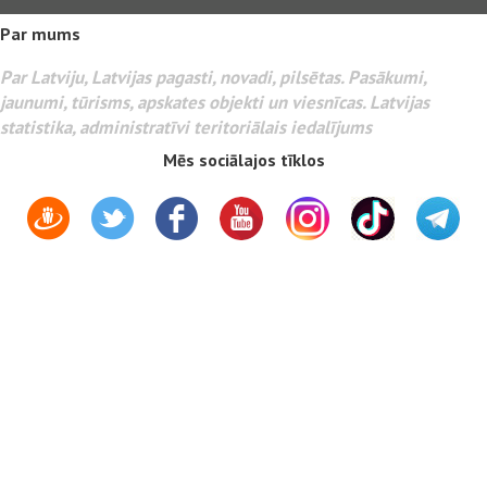
Par mums
Par Latviju, Latvijas pagasti, novadi, pilsētas. Pasākumi,
jaunumi, tūrisms, apskates objekti un viesnīcas. Latvijas
statistika, administratīvi teritoriālais iedalījums
Mēs sociālajos tīklos