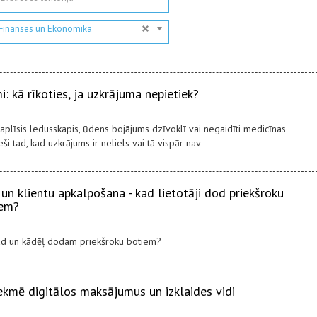
Finanses un Ekonomika
: kā rīkoties, ja uzkrājuma nepietiek?
plīsis ledusskapis, ūdens bojājums dzīvoklī vai negaidīti medicīnas
i tad, kad uzkrājums ir neliels vai tā vispār nav
 un klientu apkalpošana - kad lietotāji dod priekšroku
iem?
kad un kādēļ dodam priekšroku botiem?
ekmē digitālos maksājumus un izklaides vidi