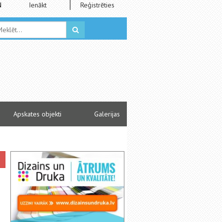
N
Ienākt
Reģistrēties
Apskates objekti
Galerijas