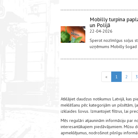
Mobilly turpina papla
un Polijā
22-04-2026
Sperot nozīmīgus soļus star
uzņēmums Mobilly šogad ak
«
1
2
3
Atklājiet daudzus notikumus Latvijā, kas
meklēšanu pēc kategorijām un pilsētām, ļauj
izklaides šovus. Izmantojiet filtrus, lai pr
Mēs regulāri atjauninām informāciju par no
interesantākajiem piedāvājumiem. Mūsu det
apmeklējumus, nodrošinot pilnīgu informāci