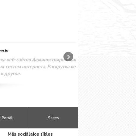
SEO оптимизация сайта для
лама в интернете Google
r Portālu
Saites
Mēs sociālajos tīklos