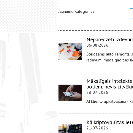
Jaunumu Kategorijas:
Neparedzēti izdevumi
06-08-2026
Steidzams auto remonts, sa
izdevumi mēdz gadīties tieš
Mākslīgais intelekts
botiem, nevis cilvēk
28-07-2026
AI klientu apkalpošanā - 
Kā kriptovalūtas iet
21-07-2026