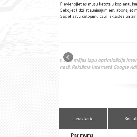
Pievienojieties mūsu lietotāju kopienai, kur
Sekojiet līdzi atjauninājumiem, abonējiet
Sāciet savu ceļojumu caur izklaides un zi
mizācija interneta
WEBSEO
etā Google AdWords
Lapas karte
Kontak
Par mums