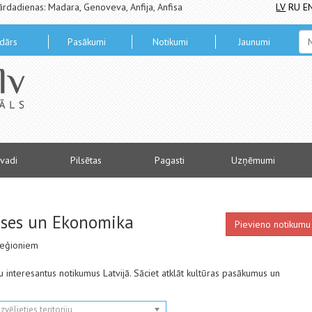
ārdadienas: Madara, Genoveva, Anfija, Anfisa
LV
RU
E
dārs
Pasākumi
Notikumi
Jaunumi
vadi
Pilsētas
Pagasti
Uzņēmumi
nses un Ekonomika
Pievieno notikumu
 reģioniem
ētu interesantus notikumus Latvijā. Sāciet atklāt kultūras pasākumus un
Izvēlieties teritoriju