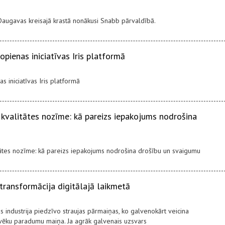
augavas kreisajā krastā nonākusi Snabb pārvaldībā.
opienas iniciatīvas Iris platformā
s iniciatīvas Iris platformā
kvalitātes nozīme: kā pareizs iepakojums nodrošina
tātes nozīme: kā pareizs iepakojums nodrošina drošību un svaigumu
 transformācija digitālajā laikmetā
 industrija piedzīvo straujas pārmaiņas, ko galvenokārt veicina
ilvēku paradumu maiņa. Ja agrāk galvenais uzsvars