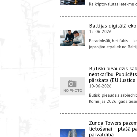
Kā kriptovalūtas ietekmē d
Baltijas digitālā ek
12-06-2026
Paradoksāli, bet fakts – i
joprojām atpaliek no Balti
Būtiski pieaudzis sa
neatkarību. Publicēt
pārskats (EU Justice
10-06-2026
Būtiski pieaudzis sabiedrī
Komisijas 2026. gada tiesi
Zunda Towers pazeme
lietošanai – plašā 
pārvaldībā