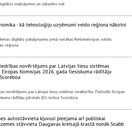
igitālos maksājumus un izklaides vidi
onomika - kā tehnoloģiju uzņēmumi veido reģiona nākotni
kdienas digitālo pakalpojumu jomā vairākas Rietumeiropas valstis
jas reģiona.
biedrības novērtējums par Latvijas tiesu sistēmas
s Eiropas Komisijas 2026. gada tiesiskuma rādītāju
 Scoreboa
bas novērtējums par Latvijas tiesu sistēmas neatkarību. Publicēts Eiropas
skuma rādītāju pārskats (EU Justice Scoreboa
s autostāvvieta kļuvusi pieejama arī publiskai
pazemes stāvvieta Daugavas kreisajā krastā nonāk Snabb