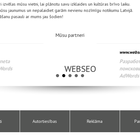
i izvēlas mūsu vietni, lai plānotu savu izklaides un kultūras brīvo laiku.
 mūsu jaunumus un nepalaidiet garām nevienu nozīmīgu notikumu Latvijā.
nāšanu pasauli ar mums jau šodien!
Mūsu partneri
www.webseo.lv
Разработка веб-сайтов Администрирование веб-сайтов. 
поисковых систем интернета. Раскрутка веб-сайтов. Рек
AdWords и другое.
ti
Autortiesības
Reklāma
Pa