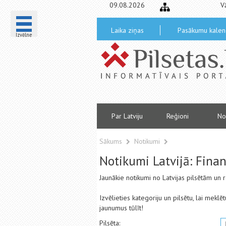
09.08.2026
V
Laika ziņas
Pasākumu kalen
Izvēlne
Par Latviju
Reģioni
No
Sākums
Notikumi
Notikumi Latvijā: Fina
Jaunākie notikumi no Latvijas pilsētām un
Izvēlieties kategoriju un pilsētu, lai mekl
jaunumus tūlīt!
Pilsēta: