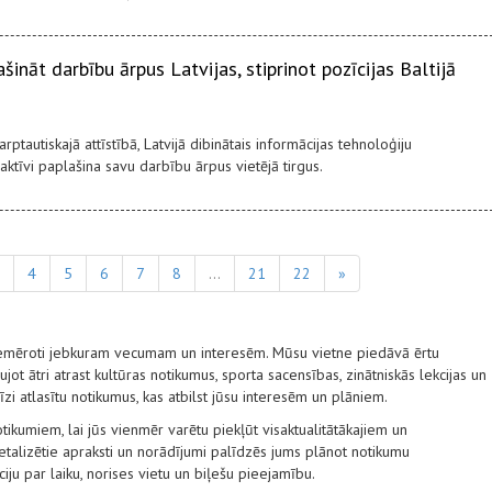
šināt darbību ārpus Latvijas, stiprinot pozīcijas Baltijā
ptautiskajā attīstībā, Latvijā dibinātais informācijas tehnoloģiju
tīvi paplašina savu darbību ārpus vietējā tirgus.
4
5
6
7
8
...
21
22
»
 piemēroti jebkuram vecumam un interesēm. Mūsu vietne piedāvā ērtu
ot ātri atrast kultūras notikumus, sporta sacensības, zinātniskās lekcijas un
ecīzi atlasītu notikumus, kas atbilst jūsu interesēm un plāniem.
tikumiem, lai jūs vienmēr varētu piekļūt visaktualitātākajiem un
alizētie apraksti un norādījumi palīdzēs jums plānot notikumu
ju par laiku, norises vietu un biļešu pieejamību.