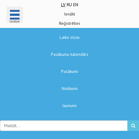
LV
RU
EN
Ienākt
Izvēlne
Reģistrēties
Laika ziņas
Pasākumu kalendārs
Pasākumi
Notikumi
Jaunumi