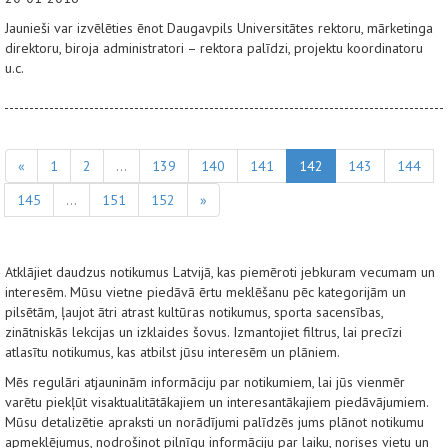
Jaunieši var izvēlēties ēnot Daugavpils Universitātes rektoru, mārketinga
direktoru, biroja administratori – rektora palīdzi, projektu koordinatoru
u.c.
«
1
2
...
139
140
141
142
143
144
145
...
151
152
»
Atklājiet daudzus notikumus Latvijā, kas piemēroti jebkuram vecumam un
interesēm. Mūsu vietne piedāvā ērtu meklēšanu pēc kategorijām un
pilsētām, ļaujot ātri atrast kultūras notikumus, sporta sacensības,
zinātniskās lekcijas un izklaides šovus. Izmantojiet filtrus, lai precīzi
atlasītu notikumus, kas atbilst jūsu interesēm un plāniem.
Mēs regulāri atjauninām informāciju par notikumiem, lai jūs vienmēr
varētu piekļūt visaktualitātākajiem un interesantākajiem piedāvājumiem.
Mūsu detalizētie apraksti un norādījumi palīdzēs jums plānot notikumu
apmeklējumus, nodrošinot pilnīgu informāciju par laiku, norises vietu un