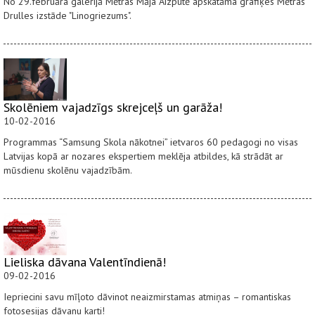
No 29.februāra galerijā Mētras Māja Aizputē apskatāma grafiķes Mētras
Drulles izstāde "Linogriezums".
Skolēniem vajadzīgs skrejceļš un garāža!
10-02-2016
Programmas “Samsung Skola nākotnei” ietvaros 60 pedagogi no visas
Latvijas kopā ar nozares ekspertiem meklēja atbildes, kā strādāt ar
mūsdienu skolēnu vajadzībām.
Lieliska dāvana Valentīndienā!
09-02-2016
Iepriecini savu mīļoto dāvinot neaizmirstamas atmiņas – romantiskas
fotosesijas dāvanu karti!