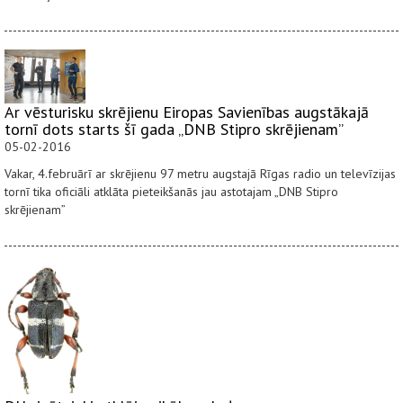
Ar vēsturisku skrējienu Eiropas Savienības augstākajā
tornī dots starts šī gada „DNB Stipro skrējienam”
05-02-2016
Vakar, 4.februārī ar skrējienu 97 metru augstajā Rīgas radio un televīzijas
tornī tika oficiāli atklāta pieteikšanās jau astotajam „DNB Stipro
skrējienam”