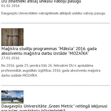
DU zinātnieki atklāj unikālu vaboļu pasugu
01-02-2016
Daugavpils Universitātes vaboļpētnieki atklājuši unikālu vaboļu pasugu.
Maģistra studiju programmas “Māksla” 2016. gada
absolventu maģistra darbu izstāde “MOZAĪKA”
27-01-2016
No 2016. gada 25. janvāra līdz 26. februārim DU ir apskatāma
profesionālās augstākās izglītības 2016. gada absolventu maģistra
darbu izstāde MOZAĪKA.
Daugavpils Universitāte „Green Metric” reitingā iekļuvusi
pasaules augstskolu trīssimtniekā