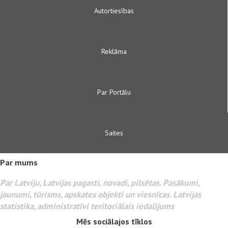
Autortiesības
Reklāma
Par Portālu
Saites
Par mums
Par Latviju, Latvijas pagasti, novadi, pilsētas. Pasākumi,
jaunumi, tūrisms, apskates objekti un viesnīcas. Latvijas
statistika, administratīvi teritoriālais iedalījums
Mēs sociālajos tīklos