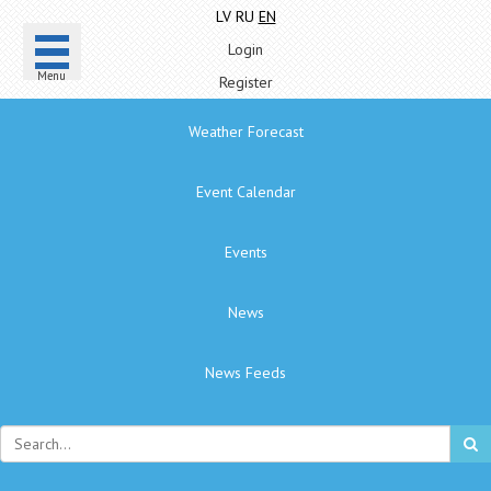
LV
RU
EN
Login
Menu
Register
Weather Forecast
Event Calendar
Events
News
News Feeds