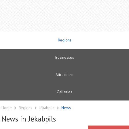
Regions
Businesses
Attractions
Galleries
Home
Regions
Jēkabpils
News
News in Jēkabpils