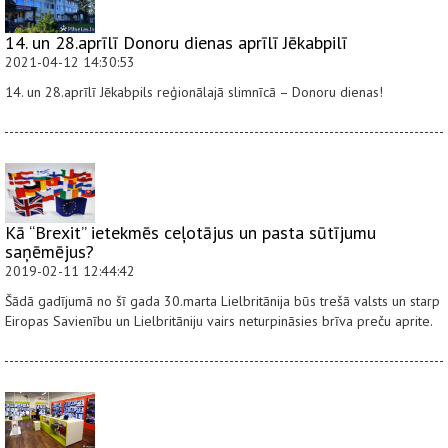
14. un 28.aprīlī Donoru dienas aprīlī Jēkabpilī
2021-04-12 14:30:53
14. un 28.aprīlī Jēkabpils reģionālajā slimnīcā – Donoru dienas!
Kā “Brexit” ietekmēs ceļotājus un pasta sūtījumu
saņēmējus?
2019-02-11 12:44:42
Šādā gadījumā no šī gada 30.marta Lielbritānija būs trešā valsts un starp
Eiropas Savienību un Lielbritāniju vairs neturpināsies brīva preču aprite.