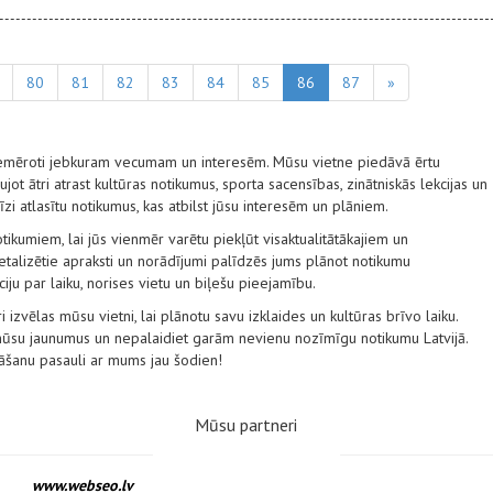
80
81
82
83
84
85
86
87
»
 piemēroti jebkuram vecumam un interesēm. Mūsu vietne piedāvā ērtu
ot ātri atrast kultūras notikumus, sporta sacensības, zinātniskās lekcijas un
ecīzi atlasītu notikumus, kas atbilst jūsu interesēm un plāniem.
tikumiem, lai jūs vienmēr varētu piekļūt visaktualitātākajiem un
alizētie apraksti un norādījumi palīdzēs jums plānot notikumu
ju par laiku, norises vietu un biļešu pieejamību.
i izvēlas mūsu vietni, lai plānotu savu izklaides un kultūras brīvo laiku.
 mūsu jaunumus un nepalaidiet garām nevienu nozīmīgu notikumu Latvijā.
nāšanu pasauli ar mums jau šodien!
Mūsu partneri
www.webseo.lv