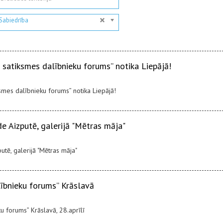
Sabiedrība
 satiksmes dalībnieku forums” notika Liepājā!
smes dalībnieku forums” notika Liepājā!
de Aizputē, galerijā "Mētras māja"
utē, galerijā "Mētras māja"
lībnieku forums” Krāslavā
u forums” Krāslavā, 28.aprīlī