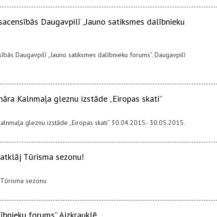
sacensībās Daugavpilī „Jauno satiksmes dalībnieku
sībās Daugavpilī „Jauno satiksmes dalībnieku forums”, Daugavpilī
nāra Kalnmaļa gleznu izstāde „Eiropas skati”
Kalnmaļa gleznu izstāde „Eiropas skati” 30.04.2015.- 30.05.2015.
 atklāj Tūrisma sezonu!
j Tūrisma sezonu
ībnieku forums” Aizkrauklē