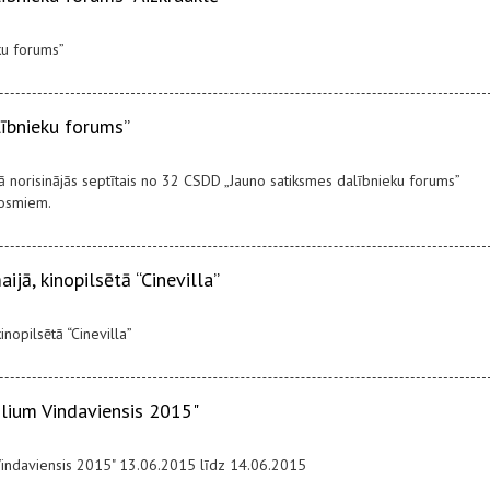
ku forums”
lībnieku forums”
gā norisinājās septītais no 32 CSDD „Jauno satiksmes dalībnieku forums”
posmiem.
aijā, kinopilsētā “Cinevilla”
kinopilsētā “Cinevilla”
Lilium Vindaviensis 2015"
m Vindaviensis 2015" 13.06.2015 līdz 14.06.2015