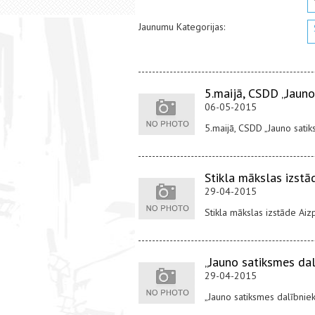
Jaunumu Kategorijas:
5.maijā, CSDD „Jauno
06-05-2015
5.maijā, CSDD „Jauno satik
Stikla mākslas izstā
29-04-2015
Stikla mākslas izstāde Aizp
„Jauno satiksmes da
29-04-2015
„Jauno satiksmes dalībniek