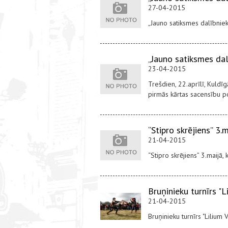
27-04-2015
„Jauno satiksmes dalībnie
„Jauno satiksmes da
23-04-2015
Trešdien, 22.aprīlī, Kuldī
pirmās kārtas sacensību 
“Stipro skrējiens” 3.m
21-04-2015
“Stipro skrējiens” 3.maijā, 
Bruņinieku turnīrs "
21-04-2015
Bruņinieku turnīrs "Liliu