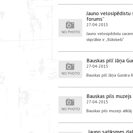
Jauno velosipēdistu 
forums”
27-04-2015
Jauno velosipēdistu sacen
stiprākie ir „Ilūkstieši”
Bauskas pilī Jāņa Gu
27-04-2015
Bauskas pilī Jāņa Gunāra 
Bauskas pils muzejs
27-04-2015
Bauskas pils muzejs atklā
„Jauno satiksmes dal