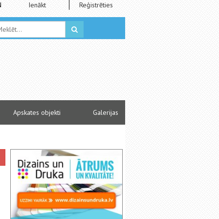
N
Ienākt
Reģistrēties
Apskates objekti
Galerijas