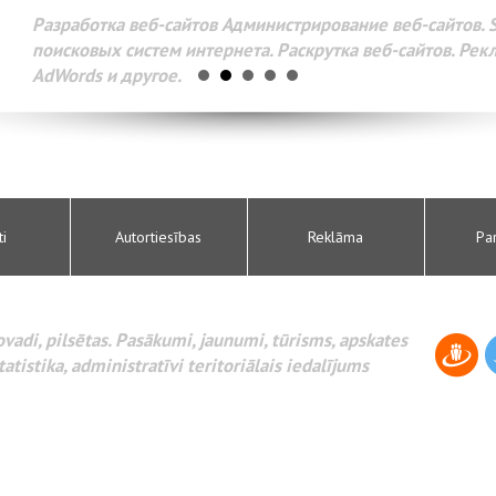
Разработка веб-сайтов Администрирование веб-сайтов. 
поисковых систем интернета. Раскрутка веб-сайтов. Рек
AdWords и другое.
ti
Autortiesības
Reklāma
Pa
novadi, pilsētas. Pasākumi, jaunumi, tūrisms, apskates
tatistika, administratīvi teritoriālais iedalījums