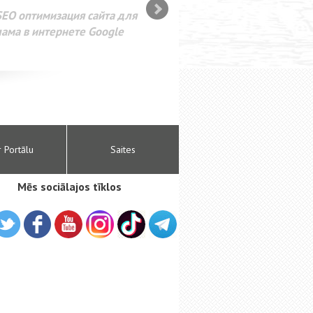
SEO оптимизация сайта для
лама в интернете Google
r Portālu
Saites
Mēs sociālajos tīklos