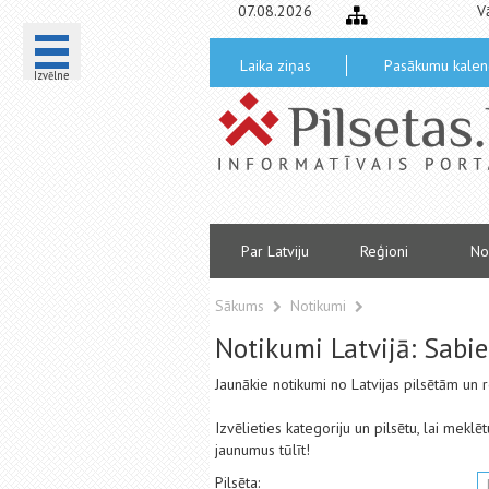
07.08.2026
V
Laika ziņas
Pasākumu kalen
Izvēlne
Par Latviju
Reģioni
No
Sākums
Notikumi
Notikumi Latvijā: Sabie
Jaunākie notikumi no Latvijas pilsētām un
Izvēlieties kategoriju un pilsētu, lai mekl
jaunumus tūlīt!
Pilsēta: