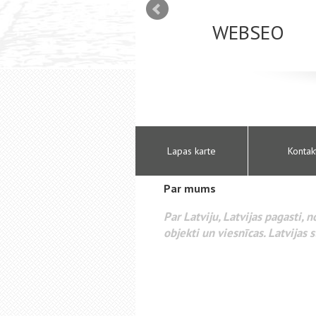
mizācija interneta
WEBSEO
etā Google AdWords
Lapas karte
Kontak
Par mums
Par Latviju, Latvijas pagasti, 
objekti un viesnīcas. Latvijas s