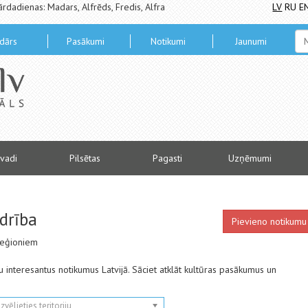
ārdadienas: Madars, Alfrēds, Fredis, Alfra
LV
RU
E
dārs
Pasākumi
Notikumi
Jaunumi
vadi
Pilsētas
Pagasti
Uzņēmumi
drība
Pievieno notikumu
 reģioniem
ētu interesantus notikumus Latvijā. Sāciet atklāt kultūras pasākumus un
Izvēlieties teritoriju