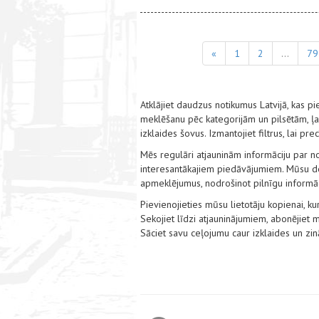
«
1
2
...
79
Atklājiet daudzus notikumus Latvijā, kas
meklēšanu pēc kategorijām un pilsētām, ļauj
izklaides šovus. Izmantojiet filtrus, lai pr
Mēs regulāri atjauninām informāciju par no
interesantākajiem piedāvājumiem. Mūsu det
apmeklējumus, nodrošinot pilnīgu informāci
Pievienojieties mūsu lietotāju kopienai, kur
Sekojiet līdzi atjauninājumiem, abonējiet
Sāciet savu ceļojumu caur izklaides un zi